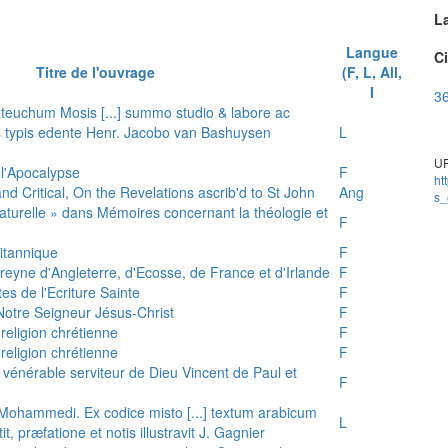
L
Langue
Ci
Titre de l'ouvrage
(F, L, All,
I
36
teuchum Mosis [...] summo studio & labore ac
is typis edente Henr. Jacobo van Bashuysen
L
UR
 l'Apocalypse
F
ht
and Critical, On the Revelations ascrib'd to St John
Ang
s_
 naturelle » dans Mémoires concernant la théologie et
F
ritannique
F
reyne d'Angleterre, d'Ecosse, de France et d'Irlande
F
es de l'Ecriture Sainte
F
e Notre Seigneur Jésus-Christ
F
 religion chrétienne
F
 religion chrétienne
F
u vénérable serviteur de Dieu Vincent de Paul et
F
s Mohammedi. Ex codice misto [...] textum arabicum
L
tit, præfatione et notis illustravit J. Gagnier