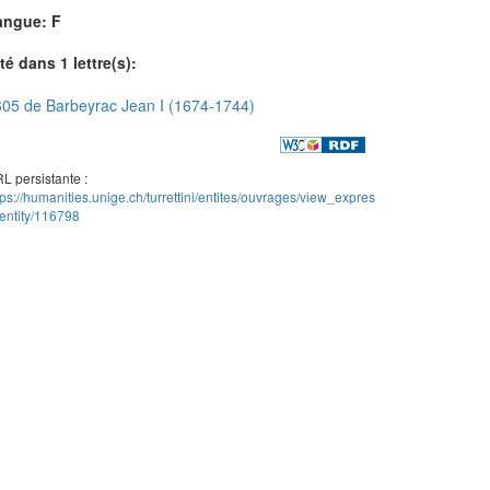
angue: F
té dans 1 lettre(s):
05 de Barbeyrac Jean I (1674-1744)
L persistante :
tps://humanities.unige.ch/turrettini/entites/ouvrages/view_expres
entity/116798