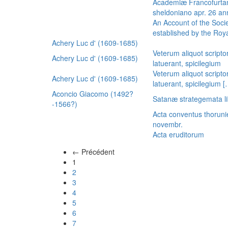
Academiæ Francofurtan
sheldoniano apr. 26 a
An Account of the Socie
established by the Royal
Achery Luc d' (1609-1685)
Veterum aliquot scripto
Achery Luc d' (1609-1685)
latuerant, spicilegium
Veterum aliquot scripto
Achery Luc d' (1609-1685)
latuerant, spicilegium 
Aconcio Giacomo (1492?
Satanæ strategemata li
-1566?)
Acta conventus thoruni
novembr.
Acta eruditorum
← Précédent
(actuel)
1
2
3
4
5
6
7