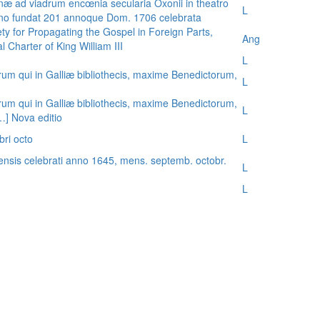
æ ad viadrum encœnia secularia Oxonii in theatro
L
nno fundat 201 annoque Dom. 1706 celebrata
ty for Propagating the Gospel in Foreign Parts,
Ang
 Charter of King William III
L
rum qui in Galliæ bibliothecis, maxime Benedictorum,
L
rum qui in Galliæ bibliothecis, maxime Benedictorum,
L
[…] Nova editio
bri octo
L
ensis celebrati anno 1645, mens. septemb. octobr.
L
L