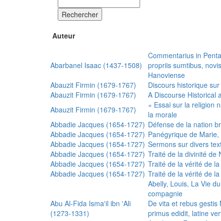
Rechercher
Auteur
Commentarius in Penta
Abarbanel Isaac (1437-1508)
propriis sumtibus, nov
Hanoviense
Abauzit Firmin (1679-1767)
Discours historique sur
Abauzit Firmin (1679-1767)
A Discourse Historical 
« Essai sur la religion
Abauzit Firmin (1679-1767)
la morale
Abbadie Jacques (1654-1727)
Défense de la nation b
Abbadie Jacques (1654-1727)
Panégyrique de Marie, 
Abbadie Jacques (1654-1727)
Sermons sur divers text
Abbadie Jacques (1654-1727)
Traité de la divinité d
Abbadie Jacques (1654-1727)
Traité de la vérité de la
Abbadie Jacques (1654-1727)
Traité de la vérité de la
Abelly, Louis, La Vie d
compagnie
Abu Al-Fida Isma'il ibn 'Ali
De vita et rebus gesti
(1273-1331)
primus edidit, latine ver