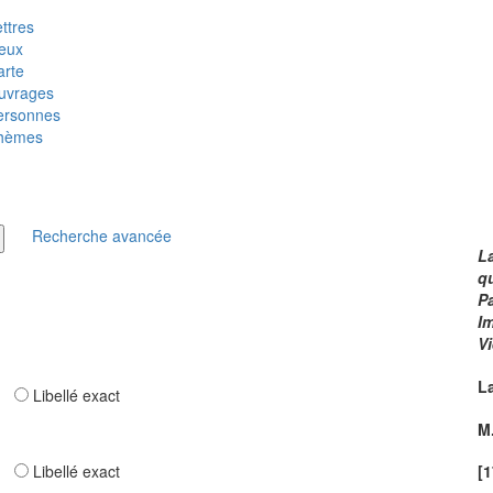
ttres
ieux
arte
uvrages
ersonnes
hèmes
Recherche avancée
La
q
Pa
Im
V
L
ar
Libellé exact
M
ar
Libellé exact
[1