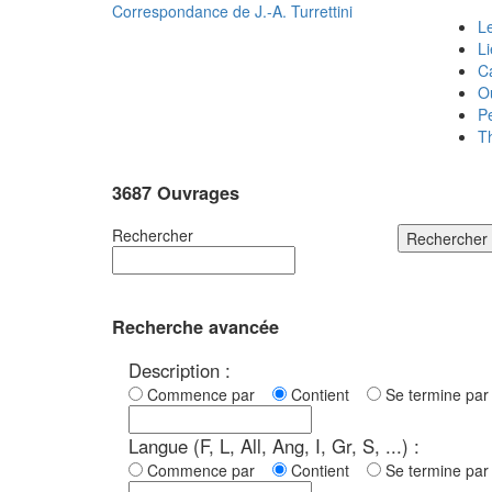
Correspondance de
J.-A. Turrettini
Le
L
C
O
P
T
3687 Ouvrages
Rechercher
Rechercher
Recherche avancée
Description :
Commence par
Contient
Se termine p
Langue (F, L, All, Ang, I, Gr, S, ...) :
Commence par
Contient
Se termine p