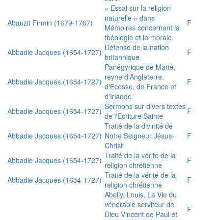
« Essai sur la religion
naturelle » dans
Abauzit Firmin (1679-1767)
F
Mémoires concernant la
théologie et la morale
Défense de la nation
Abbadie Jacques (1654-1727)
F
britannique
Panégyrique de Marie,
reyne d'Angleterre,
Abbadie Jacques (1654-1727)
F
d'Ecosse, de France et
d'Irlande
Sermons sur divers textes
Abbadie Jacques (1654-1727)
F
de l'Ecriture Sainte
Traité de la divinité de
Abbadie Jacques (1654-1727)
Notre Seigneur Jésus-
F
Christ
Traité de la vérité de la
Abbadie Jacques (1654-1727)
F
religion chrétienne
Traité de la vérité de la
Abbadie Jacques (1654-1727)
F
religion chrétienne
Abelly, Louis, La Vie du
vénérable serviteur de
F
Dieu Vincent de Paul et