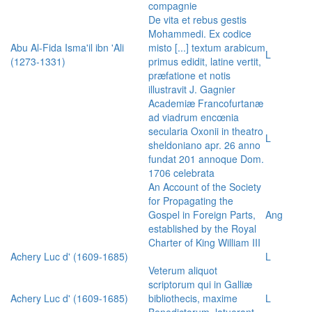
compagnie
De vita et rebus gestis
Mohammedi. Ex codice
Abu Al-Fida Isma'il ibn 'Ali
misto [...] textum arabicum
L
(1273-1331)
primus edidit, latine vertit,
præfatione et notis
illustravit J. Gagnier
Academiæ Francofurtanæ
ad viadrum encœnia
secularia Oxonii in theatro
L
sheldoniano apr. 26 anno
fundat 201 annoque Dom.
1706 celebrata
An Account of the Society
for Propagating the
Gospel in Foreign Parts,
Ang
established by the Royal
Charter of King William III
Achery Luc d' (1609-1685)
L
Veterum aliquot
scriptorum qui in Galliæ
Achery Luc d' (1609-1685)
bibliothecis, maxime
L
Benedictorum, latuerant,