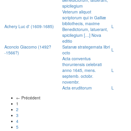
spicilegium
Veterum aliquot
scriptorum qui in Galliæ
bibliothecis, maxime
Achery Luc d' (1609-1685)
L
Benedictorum, latuerant,
spicilegium […] Nova
editio
Aconcio Giacomo (1492?
Satanæ strategemata libri
L
-1566?)
octo
Acta conventus
thoruniensis celebrati
anno 1645, mens.
L
septemb. octobr.
novembr.
Acta eruditorum
L
← Précédent
(actuel)
1
2
3
4
5