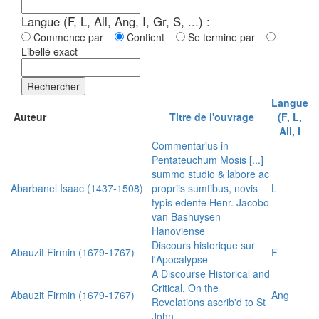
Langue (F, L, All, Ang, I, Gr, S, ...) :
Commence par
Contient
Se termine par
Libellé exact
Rechercher
Langue
Auteur
Titre de l'ouvrage
(F, L,
All, I
Commentarius in
Pentateuchum Mosis [...]
summo studio & labore ac
Abarbanel Isaac (1437-1508)
propriis sumtibus, novis
L
typis edente Henr. Jacobo
van Bashuysen
Hanoviense
Discours historique sur
Abauzit Firmin (1679-1767)
F
l'Apocalypse
A Discourse Historical and
Critical, On the
Abauzit Firmin (1679-1767)
Ang
Revelations ascrib'd to St
John