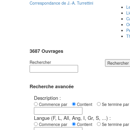
Correspondance de
J.-A. Turrettini
Le
L
C
O
P
T
3687 Ouvrages
Rechercher
Rechercher
Recherche avancée
Description :
Commence par
Contient
Se termine p
Langue (F, L, All, Ang, I, Gr, S, ...) :
Commence par
Contient
Se termine p