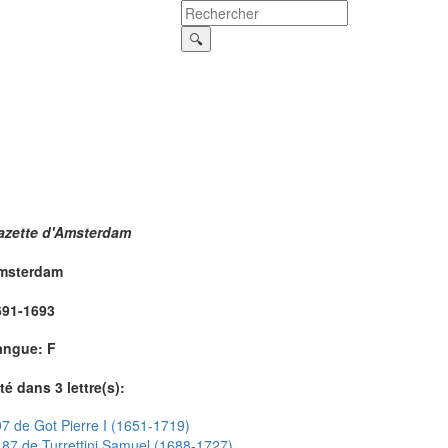
azette d'Amsterdam
msterdam
691-1693
angue: F
té dans 3 lettre(s):
7 de Got Pierre I (1651-1719)
87 de Turrettini Samuel (1688-1727)