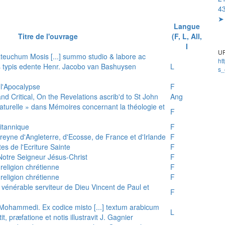
43
➤ 
Langue
Titre de l'ouvrage
(F, L, All,
I
UR
teuchum Mosis [...] summo studio & labore ac
ht
is typis edente Henr. Jacobo van Bashuysen
L
s_
 l'Apocalypse
F
and Critical, On the Revelations ascrib'd to St John
Ang
 naturelle » dans Mémoires concernant la théologie et
F
ritannique
F
reyne d'Angleterre, d'Ecosse, de France et d'Irlande
F
es de l'Ecriture Sainte
F
e Notre Seigneur Jésus-Christ
F
 religion chrétienne
F
 religion chrétienne
F
u vénérable serviteur de Dieu Vincent de Paul et
F
s Mohammedi. Ex codice misto [...] textum arabicum
L
tit, præfatione et notis illustravit J. Gagnier