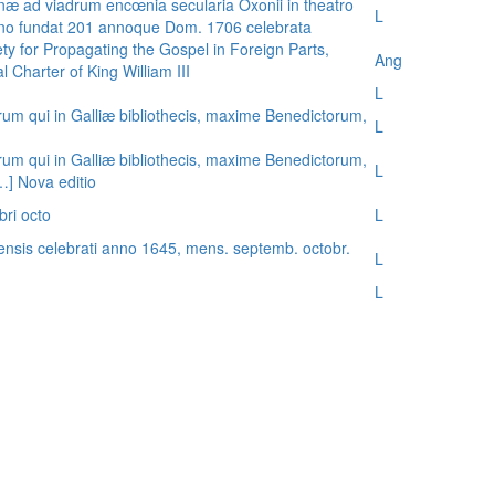
æ ad viadrum encœnia secularia Oxonii in theatro
L
nno fundat 201 annoque Dom. 1706 celebrata
ty for Propagating the Gospel in Foreign Parts,
Ang
 Charter of King William III
L
rum qui in Galliæ bibliothecis, maxime Benedictorum,
L
rum qui in Galliæ bibliothecis, maxime Benedictorum,
L
[…] Nova editio
bri octo
L
ensis celebrati anno 1645, mens. septemb. octobr.
L
L