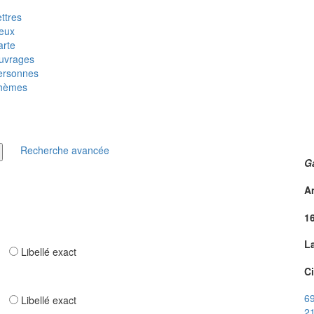
ttres
ieux
arte
uvrages
ersonnes
hèmes
Recherche avancée
G
A
1
L
ar
Libellé exact
Ci
69
ar
Libellé exact
21