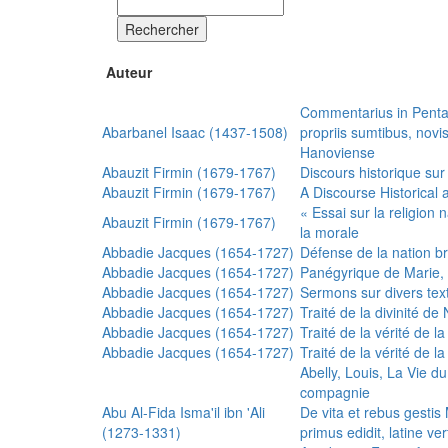
Rechercher
Auteur
Commentarius in Penta
Abarbanel Isaac (1437-1508)
propriis sumtibus, nov
Hanoviense
Abauzit Firmin (1679-1767)
Discours historique sur
Abauzit Firmin (1679-1767)
A Discourse Historical 
« Essai sur la religion
Abauzit Firmin (1679-1767)
la morale
Abbadie Jacques (1654-1727)
Défense de la nation b
Abbadie Jacques (1654-1727)
Panégyrique de Marie, 
Abbadie Jacques (1654-1727)
Sermons sur divers text
Abbadie Jacques (1654-1727)
Traité de la divinité d
Abbadie Jacques (1654-1727)
Traité de la vérité de la
Abbadie Jacques (1654-1727)
Traité de la vérité de la
Abelly, Louis, La Vie d
compagnie
Abu Al-Fida Isma'il ibn 'Ali
De vita et rebus gesti
(1273-1331)
primus edidit, latine ver