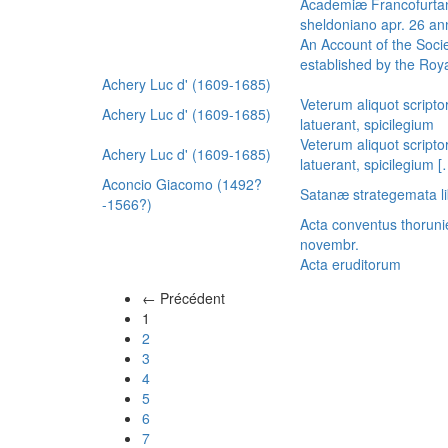
Academiæ Francofurtan
sheldoniano apr. 26 a
An Account of the Socie
established by the Royal
Achery Luc d' (1609-1685)
Veterum aliquot scripto
Achery Luc d' (1609-1685)
latuerant, spicilegium
Veterum aliquot scripto
Achery Luc d' (1609-1685)
latuerant, spicilegium 
Aconcio Giacomo (1492?
Satanæ strategemata li
-1566?)
Acta conventus thoruni
novembr.
Acta eruditorum
← Précédent
(actuel)
1
2
3
4
5
6
7