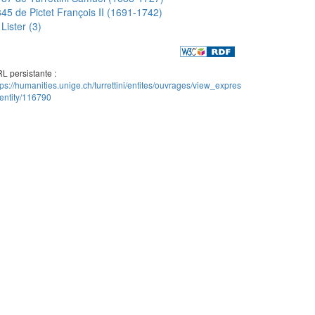
45 de Pictet François II (1691-1742)
Lister (3)
L persistante :
tps://humanities.unige.ch/turrettini/entites/ouvrages/view_expres
entity/116790