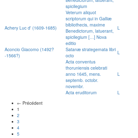
spicilegium
Veterum aliquot
scriptorum qui in Galliæ
bibliothecis, maxime
Achery Luc d' (1609-1685)
L
Benedictorum, latuerant,
spicilegium […] Nova
editio
Aconcio Giacomo (1492?
Satanæ strategemata libri
L
-1566?)
octo
Acta conventus
thoruniensis celebrati
anno 1645, mens.
L
septemb. octobr.
novembr.
Acta eruditorum
L
← Précédent
(actuel)
1
2
3
4
5