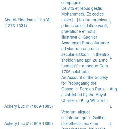
compagnie
De vita et rebus gestis
Mohammedi. Ex codice
Abu Al-Fida Isma'il ibn 'Ali
misto [...] textum arabicum
L
(1273-1331)
primus edidit, latine vertit,
præfatione et notis
illustravit J. Gagnier
Academiæ Francofurtanæ
ad viadrum encœnia
secularia Oxonii in theatro
L
sheldoniano apr. 26 anno
fundat 201 annoque Dom.
1706 celebrata
An Account of the Society
for Propagating the
Gospel in Foreign Parts,
Ang
established by the Royal
Charter of King William III
Achery Luc d' (1609-1685)
L
Veterum aliquot
scriptorum qui in Galliæ
Achery Luc d' (1609-1685)
bibliothecis, maxime
L
Benedictorum, latuerant,