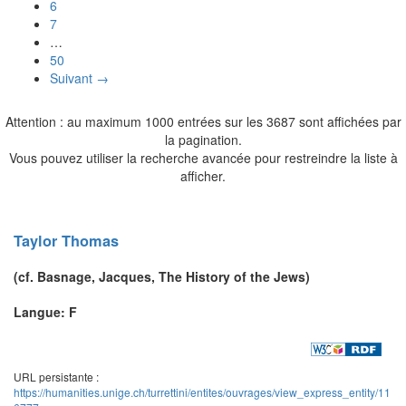
6
7
…
50
Suivant →
Attention : au maximum 1000 entrées sur les 3687 sont affichées par
la pagination.
Vous pouvez utiliser la recherche avancée pour restreindre la liste à
afficher.
Taylor
Thomas
(cf.
Basnage
, Jacques,
The History of the Jews
)
Langue: F
URL persistante :
https://humanities.unige.ch/turrettini/entites/ouvrages/view_express_entity/11