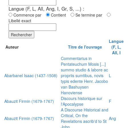
Langue (F, L, All, Ang, I, Gr, S, ...) :
Commence par
Contient
Se termine par
Libellé exact
Rechercher
Langue
Auteur
Titre de l'ouvrage
(F, L,
All, I
Commentarius in
Pentateuchum Mosis [...]
summo studio & labore ac
Abarbanel Isaac (1437-1508)
propriis sumtibus, novis
L
typis edente Henr. Jacobo
van Bashuysen
Hanoviense
Discours historique sur
Abauzit Firmin (1679-1767)
F
l'Apocalypse
A Discourse Historical and
Critical, On the
Abauzit Firmin (1679-1767)
Ang
Revelations ascrib'd to St
John