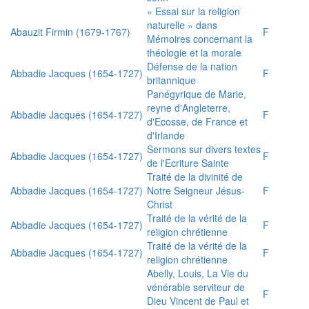
« Essai sur la religion
naturelle » dans
Abauzit Firmin (1679-1767)
F
Mémoires concernant la
théologie et la morale
Défense de la nation
Abbadie Jacques (1654-1727)
F
britannique
Panégyrique de Marie,
reyne d'Angleterre,
Abbadie Jacques (1654-1727)
F
d'Ecosse, de France et
d'Irlande
Sermons sur divers textes
Abbadie Jacques (1654-1727)
F
de l'Ecriture Sainte
Traité de la divinité de
Abbadie Jacques (1654-1727)
Notre Seigneur Jésus-
F
Christ
Traité de la vérité de la
Abbadie Jacques (1654-1727)
F
religion chrétienne
Traité de la vérité de la
Abbadie Jacques (1654-1727)
F
religion chrétienne
Abelly, Louis, La Vie du
vénérable serviteur de
F
Dieu Vincent de Paul et