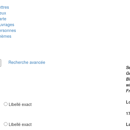
ttres
ieux
arte
uvrages
ersonnes
hèmes
Recherche avancée
Se
G
B
wi
F
L
ar
Libellé exact
1
ar
Libellé exact
L