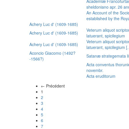
Academiæ Francofurtan
sheldoniano apr. 26 a
An Account of the Socie
established by the Royal
Achery Luc d' (1609-1685)
Veterum aliquot scripto
Achery Luc d' (1609-1685)
latuerant, spicilegium
Veterum aliquot scripto
Achery Luc d' (1609-1685)
latuerant, spicilegium 
Aconcio Giacomo (1492?
Satanæ strategemata li
-1566?)
Acta conventus thoruni
novembr.
Acta eruditorum
← Précédent
(actuel)
1
2
3
4
5
6
7