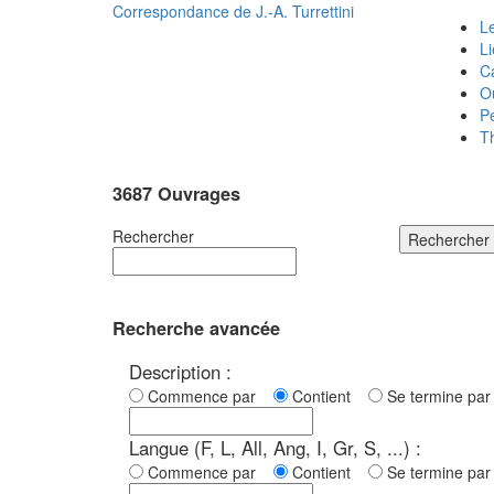
Correspondance de
J.-A. Turrettini
Le
L
C
O
P
T
3687 Ouvrages
Rechercher
Rechercher
Recherche avancée
Description :
Commence par
Contient
Se termine p
Langue (F, L, All, Ang, I, Gr, S, ...) :
Commence par
Contient
Se termine p