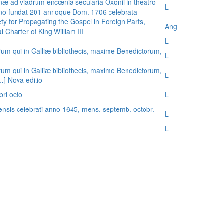
æ ad viadrum encœnia secularia Oxonii in theatro
L
nno fundat 201 annoque Dom. 1706 celebrata
ty for Propagating the Gospel in Foreign Parts,
Ang
 Charter of King William III
L
rum qui in Galliæ bibliothecis, maxime Benedictorum,
L
rum qui in Galliæ bibliothecis, maxime Benedictorum,
L
[…] Nova editio
bri octo
L
ensis celebrati anno 1645, mens. septemb. octobr.
L
L