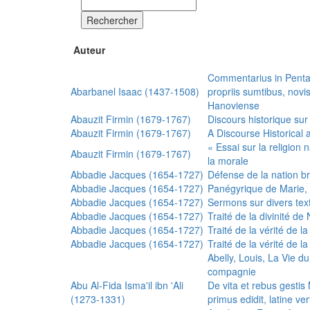
Rechercher
Auteur
Commentarius in Penta
Abarbanel Isaac (1437-1508)
propriis sumtibus, nov
Hanoviense
Abauzit Firmin (1679-1767)
Discours historique sur
Abauzit Firmin (1679-1767)
A Discourse Historical 
« Essai sur la religion
Abauzit Firmin (1679-1767)
la morale
Abbadie Jacques (1654-1727)
Défense de la nation b
Abbadie Jacques (1654-1727)
Panégyrique de Marie, 
Abbadie Jacques (1654-1727)
Sermons sur divers text
Abbadie Jacques (1654-1727)
Traité de la divinité d
Abbadie Jacques (1654-1727)
Traité de la vérité de la
Abbadie Jacques (1654-1727)
Traité de la vérité de la
Abelly, Louis, La Vie d
compagnie
Abu Al-Fida Isma'il ibn 'Ali
De vita et rebus gesti
(1273-1331)
primus edidit, latine ver