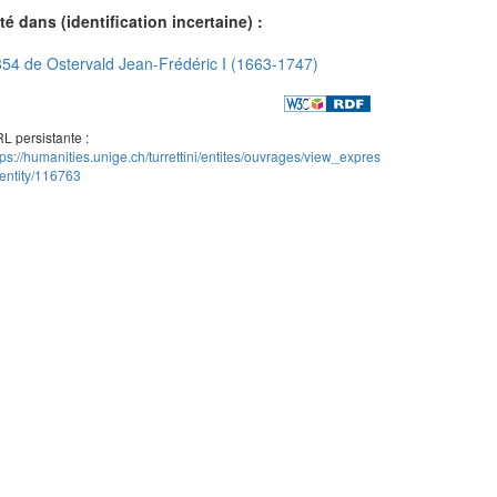
té dans (identification incertaine) :
54 de Ostervald Jean-Frédéric I (1663-1747)
L persistante :
tps://humanities.unige.ch/turrettini/entites/ouvrages/view_expres
entity/116763