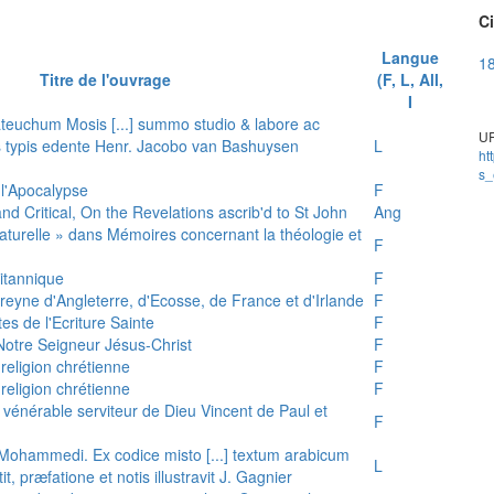
Ci
Langue
18
Titre de l'ouvrage
(F, L, All,
I
teuchum Mosis [...] summo studio & labore ac
UR
is typis edente Henr. Jacobo van Bashuysen
L
ht
s_
 l'Apocalypse
F
and Critical, On the Revelations ascrib'd to St John
Ang
 naturelle » dans Mémoires concernant la théologie et
F
ritannique
F
reyne d'Angleterre, d'Ecosse, de France et d'Irlande
F
es de l'Ecriture Sainte
F
e Notre Seigneur Jésus-Christ
F
 religion chrétienne
F
 religion chrétienne
F
u vénérable serviteur de Dieu Vincent de Paul et
F
s Mohammedi. Ex codice misto [...] textum arabicum
L
tit, præfatione et notis illustravit J. Gagnier