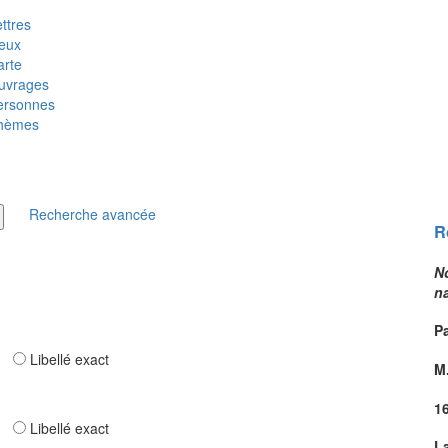
ttres
ieux
arte
uvrages
ersonnes
hèmes
Recherche avancée
R
N
n
Pa
ar
Libellé exact
M.
1
ar
Libellé exact
L