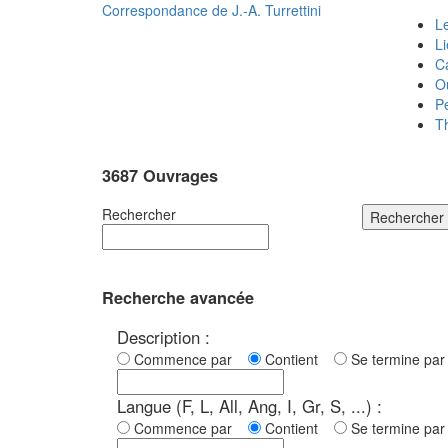
Correspondance de
J.-A. Turrettini
Le
L
C
O
P
T
3687 Ouvrages
Rechercher
Rechercher
Recherche avancée
Description :
Commence par
Contient
Se termine p
Langue (F, L, All, Ang, I, Gr, S, ...) :
Commence par
Contient
Se termine p