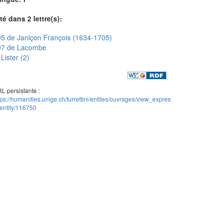
té dans 2 lettre(s):
5 de Janiçon François (1634-1705)
97 de Lacombe
Lister (2)
L persistante :
tps://humanities.unige.ch/turrettini/entites/ouvrages/view_expres
entity/116750