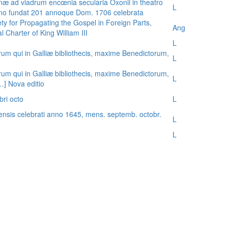
æ ad viadrum encœnia secularia Oxonii in theatro
L
nno fundat 201 annoque Dom. 1706 celebrata
ty for Propagating the Gospel in Foreign Parts,
Ang
 Charter of King William III
L
rum qui in Galliæ bibliothecis, maxime Benedictorum,
L
rum qui in Galliæ bibliothecis, maxime Benedictorum,
L
[…] Nova editio
bri octo
L
ensis celebrati anno 1645, mens. septemb. octobr.
L
L