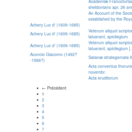
Academiæ Francofurtan
sheldoniano apr. 26 a
An Account of the Socie
established by the Royal
Achery Luc d' (1609-1685)
Veterum aliquot scripto
Achery Luc d' (1609-1685)
latuerant, spicilegium
Veterum aliquot scripto
Achery Luc d' (1609-1685)
latuerant, spicilegium 
Aconcio Giacomo (1492?
Satanæ strategemata li
-1566?)
Acta conventus thoruni
novembr.
Acta eruditorum
← Précédent
(actuel)
1
2
3
4
5
6
7