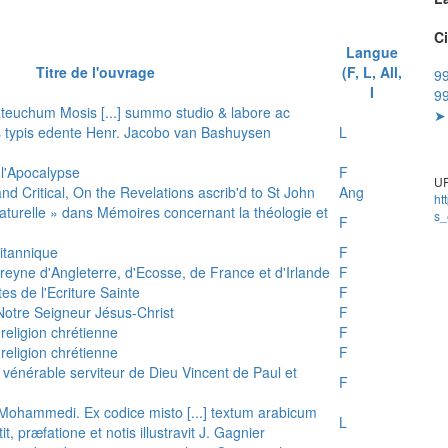
Ci
Langue
Titre de l'ouvrage
(F, L, All,
99
I
9
teuchum Mosis [...] summo studio & labore ac
➤ 
is typis edente Henr. Jacobo van Bashuysen
L
 l'Apocalypse
F
UR
and Critical, On the Revelations ascrib'd to St John
Ang
ht
 naturelle » dans Mémoires concernant la théologie et
s_
F
ritannique
F
reyne d'Angleterre, d'Ecosse, de France et d'Irlande
F
es de l'Ecriture Sainte
F
e Notre Seigneur Jésus-Christ
F
 religion chrétienne
F
 religion chrétienne
F
u vénérable serviteur de Dieu Vincent de Paul et
F
s Mohammedi. Ex codice misto [...] textum arabicum
L
tit, præfatione et notis illustravit J. Gagnier