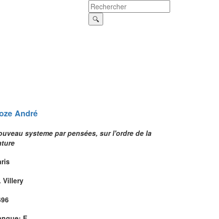
oze
André
ouveau systeme par pensées, sur l'ordre de la
ature
ris
 Villery
696
angue: F