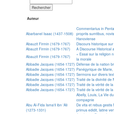
Rechercher
Auteur
Commentarius in Penta
Abarbanel Isaac (1437-1508)
propriis sumtibus, nov
Hanoviense
Abauzit Firmin (1679-1767)
Discours historique sur
Abauzit Firmin (1679-1767)
A Discourse Historical 
« Essai sur la religion
Abauzit Firmin (1679-1767)
la morale
Abbadie Jacques (1654-1727)
Défense de la nation b
Abbadie Jacques (1654-1727)
Panégyrique de Marie, 
Abbadie Jacques (1654-1727)
Sermons sur divers text
Abbadie Jacques (1654-1727)
Traité de la divinité d
Abbadie Jacques (1654-1727)
Traité de la vérité de la
Abbadie Jacques (1654-1727)
Traité de la vérité de la
Abelly, Louis, La Vie d
compagnie
Abu Al-Fida Isma'il ibn 'Ali
De vita et rebus gesti
(1273-1331)
primus edidit, latine ver