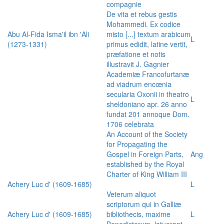
compagnie
De vita et rebus gestis
Mohammedi. Ex codice
Abu Al-Fida Isma'il ibn 'Ali
misto [...] textum arabicum
L
(1273-1331)
primus edidit, latine vertit,
præfatione et notis
illustravit J. Gagnier
Academiæ Francofurtanæ
ad viadrum encœnia
secularia Oxonii in theatro
L
sheldoniano apr. 26 anno
fundat 201 annoque Dom.
1706 celebrata
An Account of the Society
for Propagating the
Gospel in Foreign Parts,
Ang
established by the Royal
Charter of King William III
Achery Luc d' (1609-1685)
L
Veterum aliquot
scriptorum qui in Galliæ
Achery Luc d' (1609-1685)
bibliothecis, maxime
L
Benedictorum, latuerant,