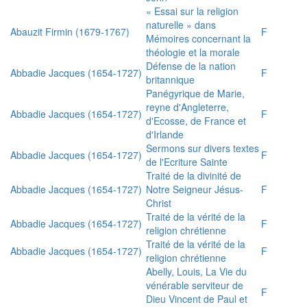
« Essai sur la religion
naturelle » dans
Abauzit Firmin (1679-1767)
F
Mémoires concernant la
théologie et la morale
Défense de la nation
Abbadie Jacques (1654-1727)
F
britannique
Panégyrique de Marie,
reyne d'Angleterre,
Abbadie Jacques (1654-1727)
F
d'Ecosse, de France et
d'Irlande
Sermons sur divers textes
Abbadie Jacques (1654-1727)
F
de l'Ecriture Sainte
Traité de la divinité de
Abbadie Jacques (1654-1727)
Notre Seigneur Jésus-
F
Christ
Traité de la vérité de la
Abbadie Jacques (1654-1727)
F
religion chrétienne
Traité de la vérité de la
Abbadie Jacques (1654-1727)
F
religion chrétienne
Abelly, Louis, La Vie du
vénérable serviteur de
F
Dieu Vincent de Paul et