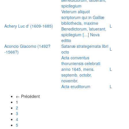
spicilegium
Veterum aliquot
scriptorum qui in Galliæ
bibliothecis, maxime
Achery Luc d' (1609-1685)
L
Benedictorum, latuerant,
spicilegium […] Nova
editio
Aconcio Giacomo (1492?
Satanæ strategemata libri
L
-1566?)
octo
Acta conventus
thoruniensis celebrati
anno 1645, mens.
L
septemb. octobr.
novembr.
Acta eruditorum
L
← Précédent
(actuel)
1
2
3
4
5