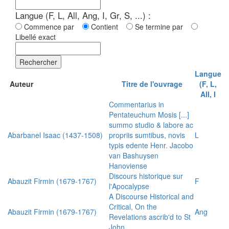
Langue (F, L, All, Ang, I, Gr, S, ...) :
Commence par
Contient
Se termine par
Libellé exact
Rechercher
Langue
Auteur
Titre de l'ouvrage
(F, L,
All, I
Commentarius in
Pentateuchum Mosis [...]
summo studio & labore ac
Abarbanel Isaac (1437-1508)
propriis sumtibus, novis
L
typis edente Henr. Jacobo
van Bashuysen
Hanoviense
Discours historique sur
Abauzit Firmin (1679-1767)
F
l'Apocalypse
A Discourse Historical and
Critical, On the
Abauzit Firmin (1679-1767)
Ang
Revelations ascrib'd to St
John