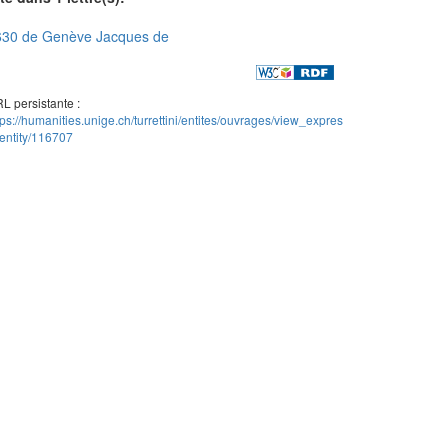
630 de Genève Jacques de
L persistante :
tps://humanities.unige.ch/turrettini/entites/ouvrages/view_expres
entity/116707