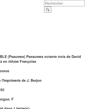
IBLE (Psaumes) Pseaumes octante trois de David
iz en rithme Françoise
eneve
 l'Imprimerie de J. Berjon
552
angue: F
té dans 1 lettre(s):