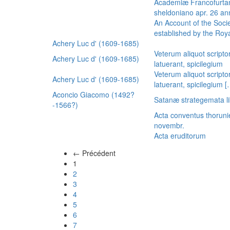
Academiæ Francofurtan
sheldoniano apr. 26 a
An Account of the Socie
established by the Royal
Achery Luc d' (1609-1685)
Veterum aliquot scripto
Achery Luc d' (1609-1685)
latuerant, spicilegium
Veterum aliquot scripto
Achery Luc d' (1609-1685)
latuerant, spicilegium 
Aconcio Giacomo (1492?
Satanæ strategemata li
-1566?)
Acta conventus thoruni
novembr.
Acta eruditorum
← Précédent
(actuel)
1
2
3
4
5
6
7