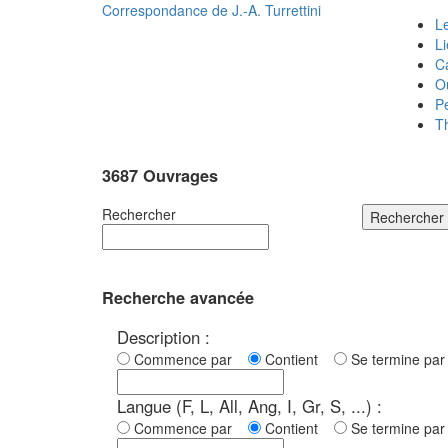
Correspondance de
J.-A. Turrettini
Le
L
C
O
P
T
3687 Ouvrages
Rechercher
Rechercher
Recherche avancée
Description :
Commence par
Contient
Se termine p
Langue (F, L, All, Ang, I, Gr, S, ...) :
Commence par
Contient
Se termine p