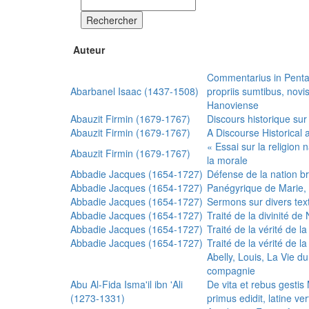
Rechercher
Auteur
Commentarius in Penta
Abarbanel Isaac (1437-1508)
propriis sumtibus, nov
Hanoviense
Abauzit Firmin (1679-1767)
Discours historique sur
Abauzit Firmin (1679-1767)
A Discourse Historical 
« Essai sur la religion
Abauzit Firmin (1679-1767)
la morale
Abbadie Jacques (1654-1727)
Défense de la nation b
Abbadie Jacques (1654-1727)
Panégyrique de Marie, 
Abbadie Jacques (1654-1727)
Sermons sur divers text
Abbadie Jacques (1654-1727)
Traité de la divinité d
Abbadie Jacques (1654-1727)
Traité de la vérité de la
Abbadie Jacques (1654-1727)
Traité de la vérité de la
Abelly, Louis, La Vie d
compagnie
Abu Al-Fida Isma'il ibn 'Ali
De vita et rebus gesti
(1273-1331)
primus edidit, latine ver