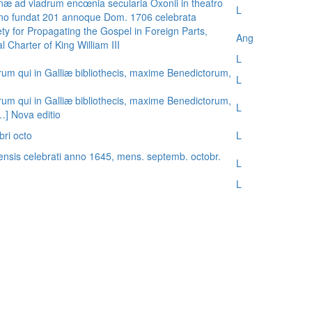
æ ad viadrum encœnia secularia Oxonii in theatro
L
nno fundat 201 annoque Dom. 1706 celebrata
ty for Propagating the Gospel in Foreign Parts,
Ang
 Charter of King William III
L
rum qui in Galliæ bibliothecis, maxime Benedictorum,
L
rum qui in Galliæ bibliothecis, maxime Benedictorum,
L
[…] Nova editio
bri octo
L
ensis celebrati anno 1645, mens. septemb. octobr.
L
L