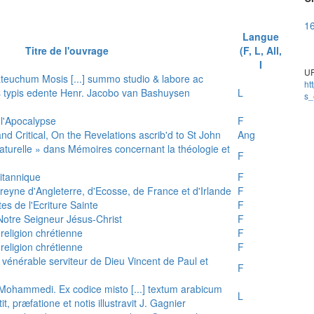
1
Langue
Titre de l'ouvrage
(F, L, All,
I
UR
teuchum Mosis [...] summo studio & labore ac
ht
is typis edente Henr. Jacobo van Bashuysen
L
s_
 l'Apocalypse
F
and Critical, On the Revelations ascrib'd to St John
Ang
 naturelle » dans Mémoires concernant la théologie et
F
ritannique
F
reyne d'Angleterre, d'Ecosse, de France et d'Irlande
F
es de l'Ecriture Sainte
F
e Notre Seigneur Jésus-Christ
F
 religion chrétienne
F
 religion chrétienne
F
u vénérable serviteur de Dieu Vincent de Paul et
F
s Mohammedi. Ex codice misto [...] textum arabicum
L
tit, præfatione et notis illustravit J. Gagnier