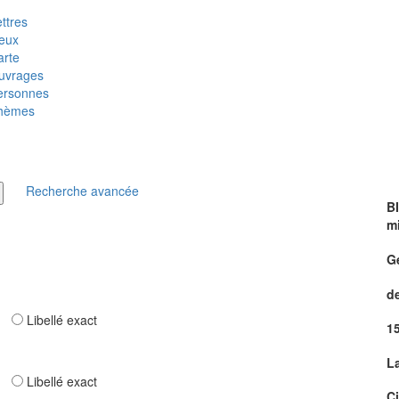
ttres
ieux
arte
uvrages
ersonnes
hèmes
Recherche avancée
B
m
G
de
ar
Libellé exact
1
L
ar
Libellé exact
Ci