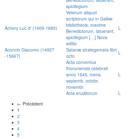
spicilegium
Veterum aliquot
scriptorum qui in Galliæ
bibliothecis, maxime
Achery Luc d' (1609-1685)
L
Benedictorum, latuerant,
spicilegium […] Nova
editio
Aconcio Giacomo (1492?
Satanæ strategemata libri
L
-1566?)
octo
Acta conventus
thoruniensis celebrati
anno 1645, mens.
L
septemb. octobr.
novembr.
Acta eruditorum
L
← Précédent
(actuel)
1
2
3
4
5