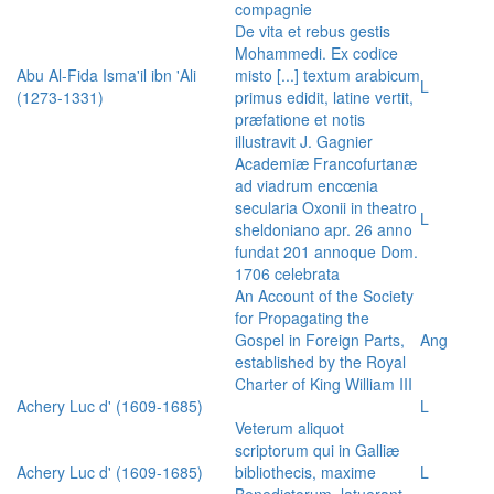
compagnie
De vita et rebus gestis
Mohammedi. Ex codice
Abu Al-Fida Isma'il ibn 'Ali
misto [...] textum arabicum
L
(1273-1331)
primus edidit, latine vertit,
præfatione et notis
illustravit J. Gagnier
Academiæ Francofurtanæ
ad viadrum encœnia
secularia Oxonii in theatro
L
sheldoniano apr. 26 anno
fundat 201 annoque Dom.
1706 celebrata
An Account of the Society
for Propagating the
Gospel in Foreign Parts,
Ang
established by the Royal
Charter of King William III
Achery Luc d' (1609-1685)
L
Veterum aliquot
scriptorum qui in Galliæ
Achery Luc d' (1609-1685)
bibliothecis, maxime
L
Benedictorum, latuerant,