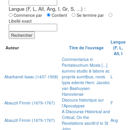
Langue (F, L, All, Ang, I, Gr, S, ...) :
Commence par
Contient
Se termine par
Libellé exact
Rechercher
Langue
Auteur
Titre de l'ouvrage
(F, L,
All, I
Commentarius in
Pentateuchum Mosis [...]
summo studio & labore ac
Abarbanel Isaac (1437-1508)
propriis sumtibus, novis
L
typis edente Henr. Jacobo
van Bashuysen
Hanoviense
Discours historique sur
Abauzit Firmin (1679-1767)
F
l'Apocalypse
A Discourse Historical and
Critical, On the
Abauzit Firmin (1679-1767)
Ang
Revelations ascrib'd to St
John