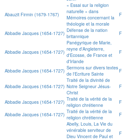
« Essai sur la religion
naturelle » dans
Abauzit Firmin (1679-1767)
F
Mémoires concernant la
théologie et la morale
Défense de la nation
Abbadie Jacques (1654-1727)
F
britannique
Panégyrique de Marie,
reyne d'Angleterre,
Abbadie Jacques (1654-1727)
F
d'Ecosse, de France et
d'Irlande
Sermons sur divers textes
Abbadie Jacques (1654-1727)
F
de l'Ecriture Sainte
Traité de la divinité de
Abbadie Jacques (1654-1727)
Notre Seigneur Jésus-
F
Christ
Traité de la vérité de la
Abbadie Jacques (1654-1727)
F
religion chrétienne
Traité de la vérité de la
Abbadie Jacques (1654-1727)
F
religion chrétienne
Abelly, Louis, La Vie du
vénérable serviteur de
F
Dieu Vincent de Paul et