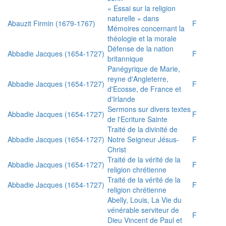
« Essai sur la religion
naturelle » dans
Abauzit Firmin (1679-1767)
F
Mémoires concernant la
théologie et la morale
Défense de la nation
Abbadie Jacques (1654-1727)
F
britannique
Panégyrique de Marie,
reyne d'Angleterre,
Abbadie Jacques (1654-1727)
F
d'Ecosse, de France et
d'Irlande
Sermons sur divers textes
Abbadie Jacques (1654-1727)
F
de l'Ecriture Sainte
Traité de la divinité de
Abbadie Jacques (1654-1727)
Notre Seigneur Jésus-
F
Christ
Traité de la vérité de la
Abbadie Jacques (1654-1727)
F
religion chrétienne
Traité de la vérité de la
Abbadie Jacques (1654-1727)
F
religion chrétienne
Abelly, Louis, La Vie du
vénérable serviteur de
F
Dieu Vincent de Paul et