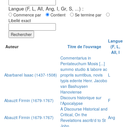
Langue (F, L, All, Ang, I, Gr, S, ...) :
Commence par
Contient
Se termine par
Libellé exact
Rechercher
Langue
Auteur
Titre de l'ouvrage
(F, L,
All, I
Commentarius in
Pentateuchum Mosis [...]
summo studio & labore ac
Abarbanel Isaac (1437-1508)
propriis sumtibus, novis
L
typis edente Henr. Jacobo
van Bashuysen
Hanoviense
Discours historique sur
Abauzit Firmin (1679-1767)
F
l'Apocalypse
A Discourse Historical and
Critical, On the
Abauzit Firmin (1679-1767)
Ang
Revelations ascrib'd to St
John