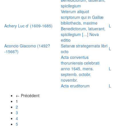
spicilegium
Veterum aliquot
scriptorum qui in Galliæ
bibliothecis, maxime
Achery Luc d' (1609-1685)
L
Benedictorum, latuerant,
spicilegium […] Nova
editio
Aconcio Giacomo (1492?
Satanæ strategemata libri
L
-1566?)
octo
Acta conventus
thoruniensis celebrati
anno 1645, mens.
L
septemb. octobr.
novembr.
Acta eruditorum
L
← Précédent
(actuel)
1
2
3
4
5