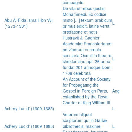
compagnie
De vita et rebus gestis
Mohammedi. Ex codice
Abu Al-Fida Isma'il ibn 'Ali
misto [...] textum arabicum
L
(1273-1331)
primus edidit, latine vertit,
præfatione et notis
illustravit J. Gagnier
Academiæ Francofurtanæ
ad viadrum encœnia
secularia Oxonii in theatro
L
sheldoniano apr. 26 anno
fundat 201 annoque Dom.
1706 celebrata
An Account of the Society
for Propagating the
Gospel in Foreign Parts,
Ang
established by the Royal
Charter of King William III
Achery Luc d' (1609-1685)
L
Veterum aliquot
scriptorum qui in Galliæ
Achery Luc d' (1609-1685)
bibliothecis, maxime
L
Benedictorum, latuerant,