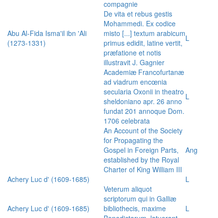
compagnie
De vita et rebus gestis
Mohammedi. Ex codice
Abu Al-Fida Isma'il ibn 'Ali
misto [...] textum arabicum
L
(1273-1331)
primus edidit, latine vertit,
præfatione et notis
illustravit J. Gagnier
Academiæ Francofurtanæ
ad viadrum encœnia
secularia Oxonii in theatro
L
sheldoniano apr. 26 anno
fundat 201 annoque Dom.
1706 celebrata
An Account of the Society
for Propagating the
Gospel in Foreign Parts,
Ang
established by the Royal
Charter of King William III
Achery Luc d' (1609-1685)
L
Veterum aliquot
scriptorum qui in Galliæ
Achery Luc d' (1609-1685)
bibliothecis, maxime
L
Benedictorum, latuerant,