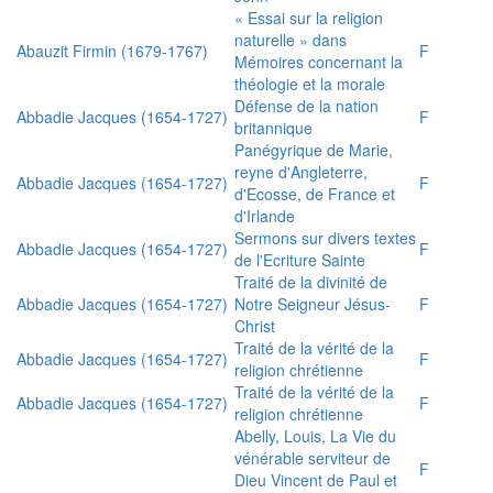
« Essai sur la religion
naturelle » dans
Abauzit Firmin (1679-1767)
F
Mémoires concernant la
théologie et la morale
Défense de la nation
Abbadie Jacques (1654-1727)
F
britannique
Panégyrique de Marie,
reyne d'Angleterre,
Abbadie Jacques (1654-1727)
F
d'Ecosse, de France et
d'Irlande
Sermons sur divers textes
Abbadie Jacques (1654-1727)
F
de l'Ecriture Sainte
Traité de la divinité de
Abbadie Jacques (1654-1727)
Notre Seigneur Jésus-
F
Christ
Traité de la vérité de la
Abbadie Jacques (1654-1727)
F
religion chrétienne
Traité de la vérité de la
Abbadie Jacques (1654-1727)
F
religion chrétienne
Abelly, Louis, La Vie du
vénérable serviteur de
F
Dieu Vincent de Paul et