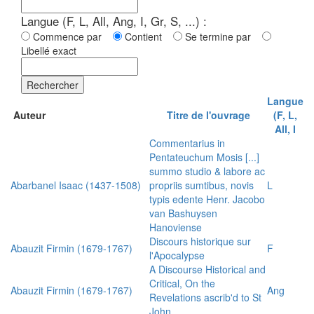
Langue (F, L, All, Ang, I, Gr, S, ...) :
Commence par
Contient
Se termine par
Libellé exact
Rechercher
Langue
Auteur
Titre de l'ouvrage
(F, L,
All, I
Commentarius in
Pentateuchum Mosis [...]
summo studio & labore ac
Abarbanel Isaac (1437-1508)
propriis sumtibus, novis
L
typis edente Henr. Jacobo
van Bashuysen
Hanoviense
Discours historique sur
Abauzit Firmin (1679-1767)
F
l'Apocalypse
A Discourse Historical and
Critical, On the
Abauzit Firmin (1679-1767)
Ang
Revelations ascrib'd to St
John