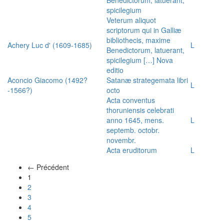
spicilegium
Veterum aliquot
scriptorum qui in Galliæ
bibliothecis, maxime
Achery Luc d' (1609-1685)
L
Benedictorum, latuerant,
spicilegium […] Nova
editio
Aconcio Giacomo (1492?
Satanæ strategemata libri
L
-1566?)
octo
Acta conventus
thoruniensis celebrati
anno 1645, mens.
L
septemb. octobr.
novembr.
Acta eruditorum
L
← Précédent
(actuel)
1
2
3
4
5