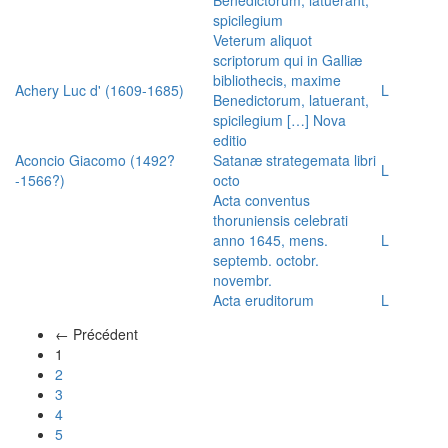
spicilegium
Veterum aliquot
scriptorum qui in Galliæ
bibliothecis, maxime
Achery Luc d' (1609-1685)
L
Benedictorum, latuerant,
spicilegium […] Nova
editio
Aconcio Giacomo (1492?
Satanæ strategemata libri
L
-1566?)
octo
Acta conventus
thoruniensis celebrati
anno 1645, mens.
L
septemb. octobr.
novembr.
Acta eruditorum
L
← Précédent
(actuel)
1
2
3
4
5