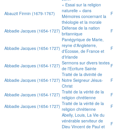
« Essai sur la religion
naturelle » dans
Abauzit Firmin (1679-1767)
F
Mémoires concernant la
théologie et la morale
Défense de la nation
Abbadie Jacques (1654-1727)
F
britannique
Panégyrique de Marie,
reyne d'Angleterre,
Abbadie Jacques (1654-1727)
F
d'Ecosse, de France et
d'Irlande
Sermons sur divers textes
Abbadie Jacques (1654-1727)
F
de l'Ecriture Sainte
Traité de la divinité de
Abbadie Jacques (1654-1727)
Notre Seigneur Jésus-
F
Christ
Traité de la vérité de la
Abbadie Jacques (1654-1727)
F
religion chrétienne
Traité de la vérité de la
Abbadie Jacques (1654-1727)
F
religion chrétienne
Abelly, Louis, La Vie du
vénérable serviteur de
F
Dieu Vincent de Paul et