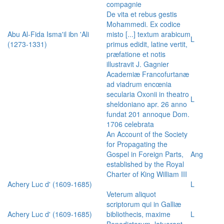
compagnie
De vita et rebus gestis
Mohammedi. Ex codice
Abu Al-Fida Isma'il ibn 'Ali
misto [...] textum arabicum
L
(1273-1331)
primus edidit, latine vertit,
præfatione et notis
illustravit J. Gagnier
Academiæ Francofurtanæ
ad viadrum encœnia
secularia Oxonii in theatro
L
sheldoniano apr. 26 anno
fundat 201 annoque Dom.
1706 celebrata
An Account of the Society
for Propagating the
Gospel in Foreign Parts,
Ang
established by the Royal
Charter of King William III
Achery Luc d' (1609-1685)
L
Veterum aliquot
scriptorum qui in Galliæ
Achery Luc d' (1609-1685)
bibliothecis, maxime
L
Benedictorum, latuerant,