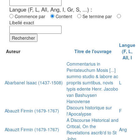
Langue (F, L, All, Ang, I, Gr, S, ...) :
Commence par
Contient
Se termine par
Libellé exact
Rechercher
Langue
Auteur
Titre de l'ouvrage
(F, L,
All, I
Commentarius in
Pentateuchum Mosis [...]
summo studio & labore ac
Abarbanel Isaac (1437-1508)
propriis sumtibus, novis
L
typis edente Henr. Jacobo
van Bashuysen
Hanoviense
Discours historique sur
Abauzit Firmin (1679-1767)
F
l'Apocalypse
A Discourse Historical and
Critical, On the
Abauzit Firmin (1679-1767)
Ang
Revelations ascrib'd to St
John