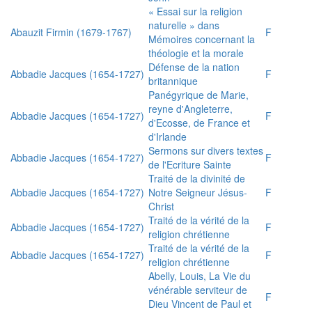
« Essai sur la religion
naturelle » dans
Abauzit Firmin (1679-1767)
F
Mémoires concernant la
théologie et la morale
Défense de la nation
Abbadie Jacques (1654-1727)
F
britannique
Panégyrique de Marie,
reyne d'Angleterre,
Abbadie Jacques (1654-1727)
F
d'Ecosse, de France et
d'Irlande
Sermons sur divers textes
Abbadie Jacques (1654-1727)
F
de l'Ecriture Sainte
Traité de la divinité de
Abbadie Jacques (1654-1727)
Notre Seigneur Jésus-
F
Christ
Traité de la vérité de la
Abbadie Jacques (1654-1727)
F
religion chrétienne
Traité de la vérité de la
Abbadie Jacques (1654-1727)
F
religion chrétienne
Abelly, Louis, La Vie du
vénérable serviteur de
F
Dieu Vincent de Paul et