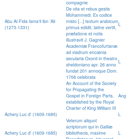
compagnie
De vita et rebus gestis
Mohammedi. Ex codice
Abu Al-Fida Isma'il ibn 'Ali
misto [...] textum arabicum
L
(1273-1331)
primus edidit, latine vertit,
præfatione et notis
illustravit J. Gagnier
Academiæ Francofurtanæ
ad viadrum encœnia
secularia Oxonii in theatro
L
sheldoniano apr. 26 anno
fundat 201 annoque Dom.
1706 celebrata
An Account of the Society
for Propagating the
Gospel in Foreign Parts,
Ang
established by the Royal
Charter of King William III
Achery Luc d' (1609-1685)
L
Veterum aliquot
scriptorum qui in Galliæ
Achery Luc d' (1609-1685)
bibliothecis, maxime
L
Benedictorum, latuerant,