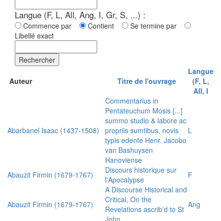
Langue (F, L, All, Ang, I, Gr, S, ...) :
Commence par
Contient
Se termine par
Libellé exact
Rechercher
Langue
Auteur
Titre de l'ouvrage
(F, L,
All, I
Commentarius in
Pentateuchum Mosis [...]
summo studio & labore ac
Abarbanel Isaac (1437-1508)
propriis sumtibus, novis
L
typis edente Henr. Jacobo
van Bashuysen
Hanoviense
Discours historique sur
Abauzit Firmin (1679-1767)
F
l'Apocalypse
A Discourse Historical and
Critical, On the
Abauzit Firmin (1679-1767)
Ang
Revelations ascrib'd to St
John