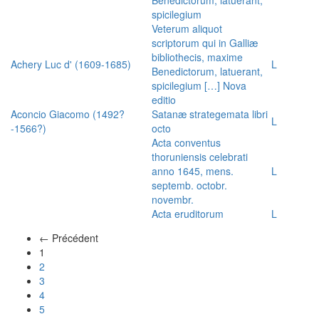
spicilegium
Veterum aliquot
scriptorum qui in Galliæ
bibliothecis, maxime
Achery Luc d' (1609-1685)
L
Benedictorum, latuerant,
spicilegium […] Nova
editio
Aconcio Giacomo (1492?
Satanæ strategemata libri
L
-1566?)
octo
Acta conventus
thoruniensis celebrati
anno 1645, mens.
L
septemb. octobr.
novembr.
Acta eruditorum
L
← Précédent
(actuel)
1
2
3
4
5