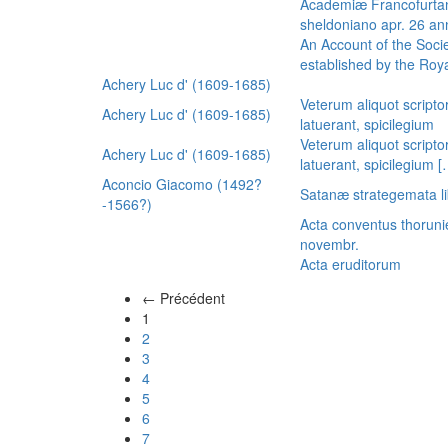
Academiæ Francofurtan
sheldoniano apr. 26 a
An Account of the Socie
established by the Royal
Achery Luc d' (1609-1685)
Veterum aliquot scripto
Achery Luc d' (1609-1685)
latuerant, spicilegium
Veterum aliquot scripto
Achery Luc d' (1609-1685)
latuerant, spicilegium 
Aconcio Giacomo (1492?
Satanæ strategemata li
-1566?)
Acta conventus thoruni
novembr.
Acta eruditorum
← Précédent
(actuel)
1
2
3
4
5
6
7