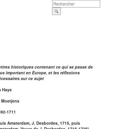
ttres historiques contenant ce qui se passe de
us important en Europe, et les réflexions
cessaires sur ce sujet
a Haye
. Moetjens
692-1711
puis Amsterdam, J. Desbordes, 1715, puis
msterdam, Veuve de J. Desbordes, 1718-1728)