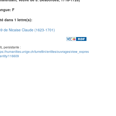
angue: F
té dans 1 lettre(s):
9 de Nicaise Claude (1623-1701)
L persistante :
tps://humanities.unige.ch/turrettini/entites/ouvrages/view_expres
entity/116609