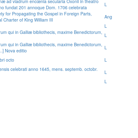
æ ad viadrum encœnia secularia Oxonii in theatro
L
nno fundat 201 annoque Dom. 1706 celebrata
ty for Propagating the Gospel in Foreign Parts,
Ang
 Charter of King William III
L
rum qui in Galliæ bibliothecis, maxime Benedictorum,
L
rum qui in Galliæ bibliothecis, maxime Benedictorum,
L
[…] Nova editio
bri octo
L
ensis celebrati anno 1645, mens. septemb. octobr.
L
L