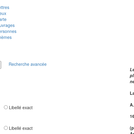
ttres
ieux
arte
uvrages
ersonnes
hèmes
Recherche avancée
Le
pl
né
L
A
ar
Libellé exact
1
(
ar
Libellé exact
A