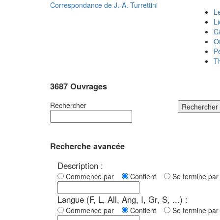
Correspondance de
J.-A. Turrettini
Le
L
C
O
P
T
3687 Ouvrages
Rechercher
Rechercher
Recherche avancée
Description :
Commence par
Contient
Se termine p
Langue (F, L, All, Ang, I, Gr, S, ...) :
Commence par
Contient
Se termine p