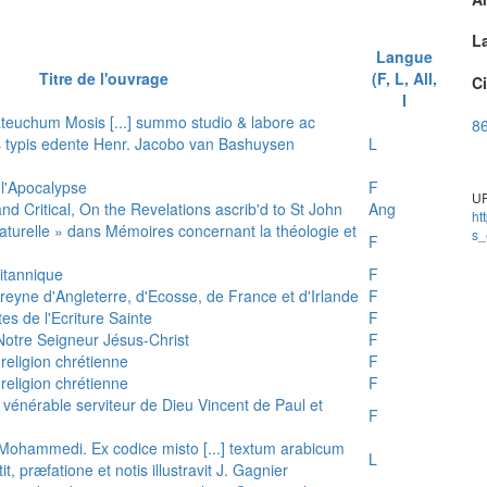
L
Langue
Titre de l'ouvrage
(F, L, All,
Ci
I
teuchum Mosis [...] summo studio & labore ac
86
is typis edente Henr. Jacobo van Bashuysen
L
 l'Apocalypse
F
UR
and Critical, On the Revelations ascrib'd to St John
Ang
ht
 naturelle » dans Mémoires concernant la théologie et
s_
F
ritannique
F
reyne d'Angleterre, d'Ecosse, de France et d'Irlande
F
es de l'Ecriture Sainte
F
e Notre Seigneur Jésus-Christ
F
 religion chrétienne
F
 religion chrétienne
F
u vénérable serviteur de Dieu Vincent de Paul et
F
s Mohammedi. Ex codice misto [...] textum arabicum
L
tit, præfatione et notis illustravit J. Gagnier