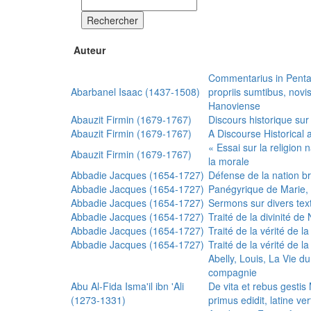
Rechercher
Auteur
Commentarius in Penta
Abarbanel Isaac (1437-1508)
propriis sumtibus, nov
Hanoviense
Abauzit Firmin (1679-1767)
Discours historique sur
Abauzit Firmin (1679-1767)
A Discourse Historical 
« Essai sur la religion
Abauzit Firmin (1679-1767)
la morale
Abbadie Jacques (1654-1727)
Défense de la nation b
Abbadie Jacques (1654-1727)
Panégyrique de Marie, 
Abbadie Jacques (1654-1727)
Sermons sur divers text
Abbadie Jacques (1654-1727)
Traité de la divinité d
Abbadie Jacques (1654-1727)
Traité de la vérité de la
Abbadie Jacques (1654-1727)
Traité de la vérité de la
Abelly, Louis, La Vie d
compagnie
Abu Al-Fida Isma'il ibn 'Ali
De vita et rebus gesti
(1273-1331)
primus edidit, latine ver