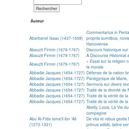
Rechercher
Auteur
Commentarius in Penta
Abarbanel Isaac (1437-1508)
propriis sumtibus, nov
Hanoviense
Abauzit Firmin (1679-1767)
Discours historique sur
Abauzit Firmin (1679-1767)
A Discourse Historical 
« Essai sur la religion
Abauzit Firmin (1679-1767)
la morale
Abbadie Jacques (1654-1727)
Défense de la nation b
Abbadie Jacques (1654-1727)
Panégyrique de Marie, 
Abbadie Jacques (1654-1727)
Sermons sur divers text
Abbadie Jacques (1654-1727)
Traité de la divinité d
Abbadie Jacques (1654-1727)
Traité de la vérité de la
Abbadie Jacques (1654-1727)
Traité de la vérité de la
Abelly, Louis, La Vie d
compagnie
Abu Al-Fida Isma'il ibn 'Ali
De vita et rebus gesti
(1273-1331)
primus edidit, latine ver