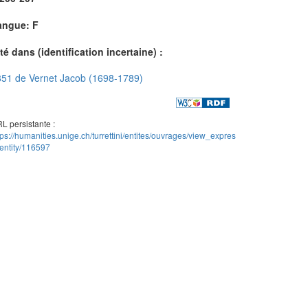
angue: F
té dans (identification incertaine) :
51 de Vernet Jacob (1698-1789)
L persistante :
tps://humanities.unige.ch/turrettini/entites/ouvrages/view_expres
entity/116597