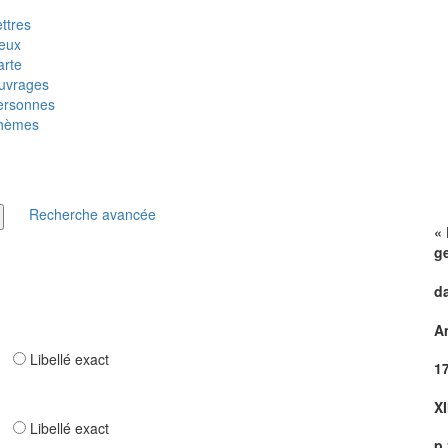
ttres
ieux
arte
uvrages
ersonnes
hèmes
Recherche avancée
« 
g
d
A
ar
Libellé exact
1
XI
ar
Libellé exact
p