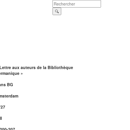
Lettre aux auteurs de la Bibliothèque
ermanique »
ans BG
msterdam
727
II
.200-207