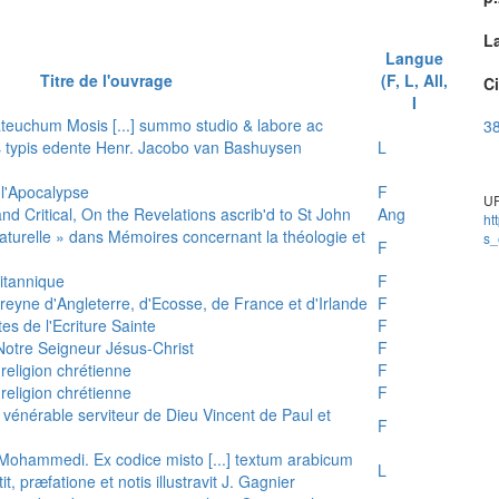
L
Langue
Titre de l'ouvrage
(F, L, All,
Ci
I
teuchum Mosis [...] summo studio & labore ac
38
is typis edente Henr. Jacobo van Bashuysen
L
 l'Apocalypse
F
UR
and Critical, On the Revelations ascrib'd to St John
Ang
ht
 naturelle » dans Mémoires concernant la théologie et
s_
F
ritannique
F
reyne d'Angleterre, d'Ecosse, de France et d'Irlande
F
es de l'Ecriture Sainte
F
e Notre Seigneur Jésus-Christ
F
 religion chrétienne
F
 religion chrétienne
F
u vénérable serviteur de Dieu Vincent de Paul et
F
s Mohammedi. Ex codice misto [...] textum arabicum
L
tit, præfatione et notis illustravit J. Gagnier