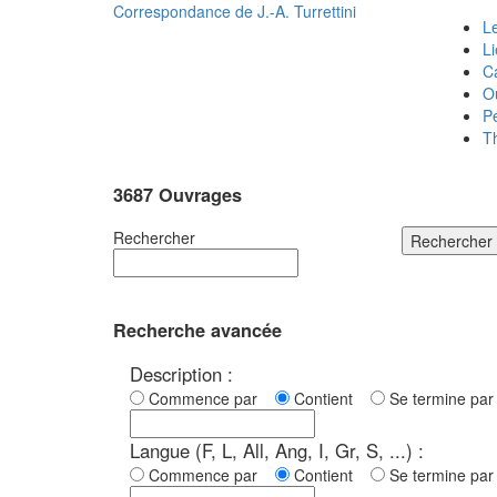
Correspondance de
J.-A. Turrettini
Le
L
C
O
P
T
3687 Ouvrages
Rechercher
Rechercher
Recherche avancée
Description :
Commence par
Contient
Se termine p
Langue (F, L, All, Ang, I, Gr, S, ...) :
Commence par
Contient
Se termine p