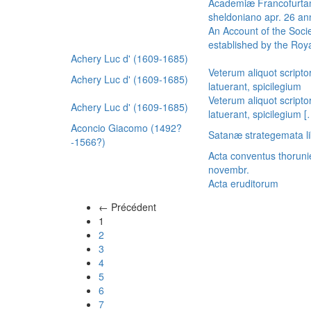
Academiæ Francofurtan
sheldoniano apr. 26 a
An Account of the Socie
established by the Royal
Achery Luc d' (1609-1685)
Veterum aliquot scripto
Achery Luc d' (1609-1685)
latuerant, spicilegium
Veterum aliquot scripto
Achery Luc d' (1609-1685)
latuerant, spicilegium 
Aconcio Giacomo (1492?
Satanæ strategemata li
-1566?)
Acta conventus thoruni
novembr.
Acta eruditorum
← Précédent
(actuel)
1
2
3
4
5
6
7