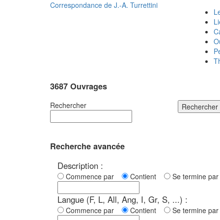
Correspondance de
J.-A. Turrettini
Le
L
C
O
P
T
3687 Ouvrages
Rechercher
Rechercher
Recherche avancée
Description :
Commence par
Contient
Se termine p
Langue (F, L, All, Ang, I, Gr, S, ...) :
Commence par
Contient
Se termine p