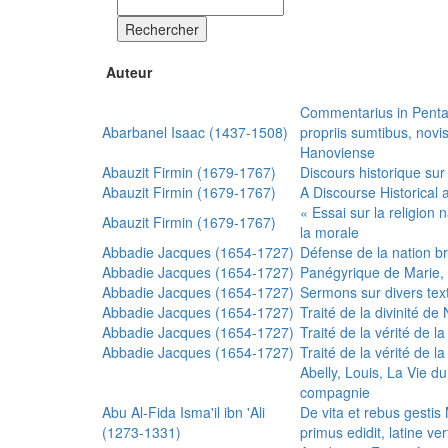
Rechercher
Auteur
Commentarius in Penta
Abarbanel Isaac (1437-1508)
propriis sumtibus, nov
Hanoviense
Abauzit Firmin (1679-1767)
Discours historique sur
Abauzit Firmin (1679-1767)
A Discourse Historical 
« Essai sur la religion
Abauzit Firmin (1679-1767)
la morale
Abbadie Jacques (1654-1727)
Défense de la nation b
Abbadie Jacques (1654-1727)
Panégyrique de Marie, 
Abbadie Jacques (1654-1727)
Sermons sur divers text
Abbadie Jacques (1654-1727)
Traité de la divinité d
Abbadie Jacques (1654-1727)
Traité de la vérité de la
Abbadie Jacques (1654-1727)
Traité de la vérité de la
Abelly, Louis, La Vie d
compagnie
Abu Al-Fida Isma'il ibn 'Ali
De vita et rebus gesti
(1273-1331)
primus edidit, latine ver