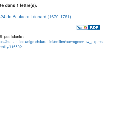
té dans 1 lettre(s):
24 de Baulacre Léonard (1670-1761)
L persistante :
tps://humanities.unige.ch/turrettini/entites/ouvrages/view_expres
entity/116592