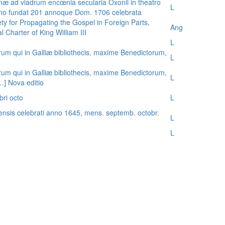
æ ad viadrum encœnia secularia Oxonii in theatro
L
nno fundat 201 annoque Dom. 1706 celebrata
ty for Propagating the Gospel in Foreign Parts,
Ang
 Charter of King William III
L
rum qui in Galliæ bibliothecis, maxime Benedictorum,
L
rum qui in Galliæ bibliothecis, maxime Benedictorum,
L
[…] Nova editio
bri octo
L
ensis celebrati anno 1645, mens. septemb. octobr.
L
L