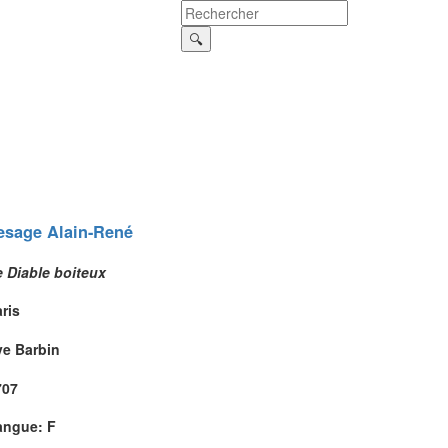
esage
Alain-René
e Diable boiteux
ris
ve Barbin
707
angue: F