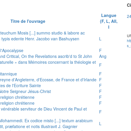
Ci
Langue
24
Titre de l'ouvrage
(F, L, All,
I
teuchum Mosis [...] summo studio & labore ac
UR
is typis edente Henr. Jacobo van Bashuysen
L
ht
s_
 l'Apocalypse
F
and Critical, On the Revelations ascrib'd to St John
Ang
 naturelle » dans Mémoires concernant la théologie et
F
ritannique
F
reyne d'Angleterre, d'Ecosse, de France et d'Irlande
F
es de l'Ecriture Sainte
F
e Notre Seigneur Jésus-Christ
F
 religion chrétienne
F
 religion chrétienne
F
u vénérable serviteur de Dieu Vincent de Paul et
F
s Mohammedi. Ex codice misto [...] textum arabicum
L
tit, præfatione et notis illustravit J. Gagnier