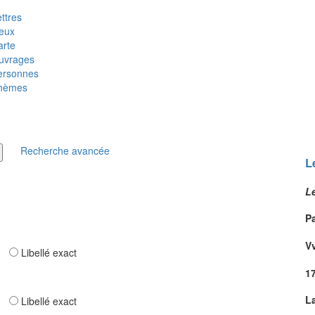
ttres
ieux
arte
uvrages
ersonnes
hèmes
Recherche avancée
L
L
Pa
V
ar
Libellé exact
1
L
ar
Libellé exact