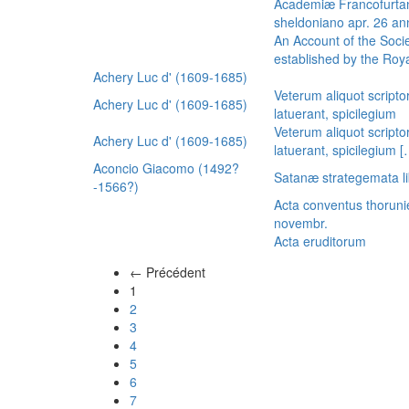
Academiæ Francofurtan
sheldoniano apr. 26 a
An Account of the Socie
established by the Royal
Achery Luc d' (1609-1685)
Veterum aliquot scripto
Achery Luc d' (1609-1685)
latuerant, spicilegium
Veterum aliquot scripto
Achery Luc d' (1609-1685)
latuerant, spicilegium 
Aconcio Giacomo (1492?
Satanæ strategemata li
-1566?)
Acta conventus thoruni
novembr.
Acta eruditorum
← Précédent
(actuel)
1
2
3
4
5
6
7