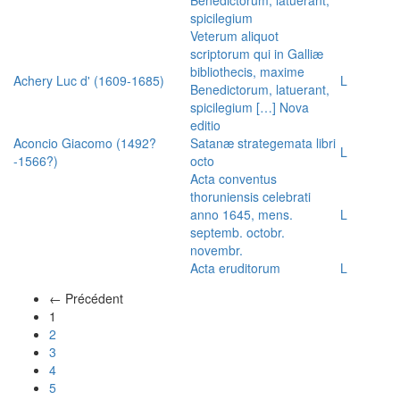
spicilegium
Veterum aliquot
scriptorum qui in Galliæ
bibliothecis, maxime
Achery Luc d' (1609-1685)
L
Benedictorum, latuerant,
spicilegium […] Nova
editio
Aconcio Giacomo (1492?
Satanæ strategemata libri
L
-1566?)
octo
Acta conventus
thoruniensis celebrati
anno 1645, mens.
L
septemb. octobr.
novembr.
Acta eruditorum
L
← Précédent
(actuel)
1
2
3
4
5