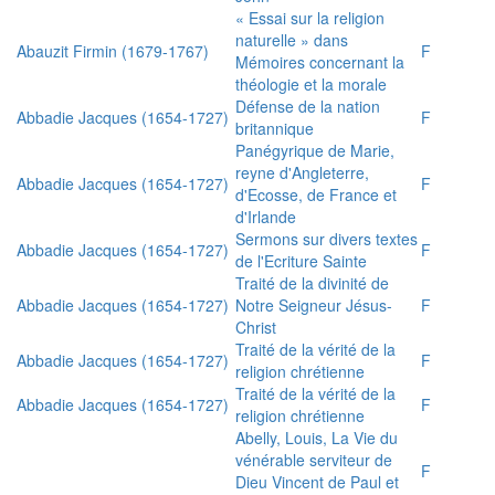
« Essai sur la religion
naturelle » dans
Abauzit Firmin (1679-1767)
F
Mémoires concernant la
théologie et la morale
Défense de la nation
Abbadie Jacques (1654-1727)
F
britannique
Panégyrique de Marie,
reyne d'Angleterre,
Abbadie Jacques (1654-1727)
F
d'Ecosse, de France et
d'Irlande
Sermons sur divers textes
Abbadie Jacques (1654-1727)
F
de l'Ecriture Sainte
Traité de la divinité de
Abbadie Jacques (1654-1727)
Notre Seigneur Jésus-
F
Christ
Traité de la vérité de la
Abbadie Jacques (1654-1727)
F
religion chrétienne
Traité de la vérité de la
Abbadie Jacques (1654-1727)
F
religion chrétienne
Abelly, Louis, La Vie du
vénérable serviteur de
F
Dieu Vincent de Paul et