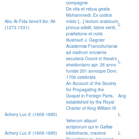
compagnie
De vita et rebus gestis
Mohammedi. Ex codice
Abu Al-Fida Isma'il ibn 'Ali
misto [...] textum arabicum
L
(1273-1331)
primus edidit, latine vertit,
præfatione et notis
illustravit J. Gagnier
Academiæ Francofurtanæ
ad viadrum encœnia
secularia Oxonii in theatro
L
sheldoniano apr. 26 anno
fundat 201 annoque Dom.
1706 celebrata
An Account of the Society
for Propagating the
Gospel in Foreign Parts,
Ang
established by the Royal
Charter of King William III
Achery Luc d' (1609-1685)
L
Veterum aliquot
scriptorum qui in Galliæ
Achery Luc d' (1609-1685)
bibliothecis, maxime
L
Benedictorum, latuerant,