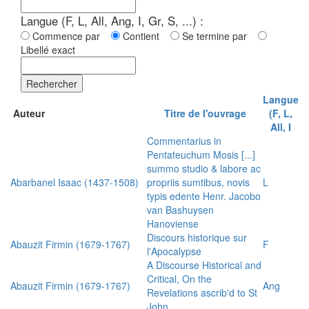
Langue (F, L, All, Ang, I, Gr, S, ...) :
Commence par
Contient
Se termine par
Libellé exact
Rechercher
Langue
Auteur
Titre de l'ouvrage
(F, L,
All, I
Commentarius in
Pentateuchum Mosis [...]
summo studio & labore ac
Abarbanel Isaac (1437-1508)
propriis sumtibus, novis
L
typis edente Henr. Jacobo
van Bashuysen
Hanoviense
Discours historique sur
Abauzit Firmin (1679-1767)
F
l'Apocalypse
A Discourse Historical and
Critical, On the
Abauzit Firmin (1679-1767)
Ang
Revelations ascrib'd to St
John