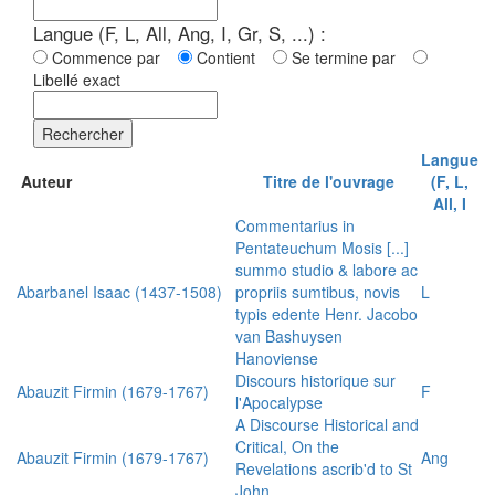
Langue (F, L, All, Ang, I, Gr, S, ...) :
Commence par
Contient
Se termine par
Libellé exact
Rechercher
Langue
Auteur
Titre de l'ouvrage
(F, L,
All, I
Commentarius in
Pentateuchum Mosis [...]
summo studio & labore ac
Abarbanel Isaac (1437-1508)
propriis sumtibus, novis
L
typis edente Henr. Jacobo
van Bashuysen
Hanoviense
Discours historique sur
Abauzit Firmin (1679-1767)
F
l'Apocalypse
A Discourse Historical and
Critical, On the
Abauzit Firmin (1679-1767)
Ang
Revelations ascrib'd to St
John