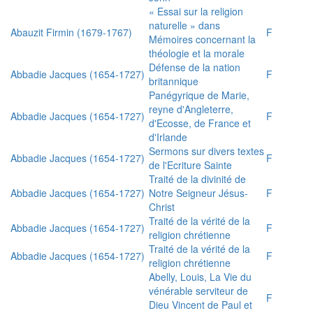
« Essai sur la religion
naturelle » dans
Abauzit Firmin (1679-1767)
F
Mémoires concernant la
théologie et la morale
Défense de la nation
Abbadie Jacques (1654-1727)
F
britannique
Panégyrique de Marie,
reyne d'Angleterre,
Abbadie Jacques (1654-1727)
F
d'Ecosse, de France et
d'Irlande
Sermons sur divers textes
Abbadie Jacques (1654-1727)
F
de l'Ecriture Sainte
Traité de la divinité de
Abbadie Jacques (1654-1727)
Notre Seigneur Jésus-
F
Christ
Traité de la vérité de la
Abbadie Jacques (1654-1727)
F
religion chrétienne
Traité de la vérité de la
Abbadie Jacques (1654-1727)
F
religion chrétienne
Abelly, Louis, La Vie du
vénérable serviteur de
F
Dieu Vincent de Paul et