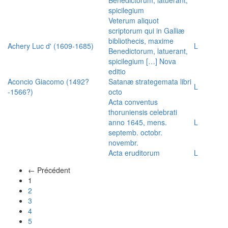
spicilegium
Veterum aliquot
scriptorum qui in Galliæ
bibliothecis, maxime
Achery Luc d' (1609-1685)
L
Benedictorum, latuerant,
spicilegium […] Nova
editio
Aconcio Giacomo (1492?
Satanæ strategemata libri
L
-1566?)
octo
Acta conventus
thoruniensis celebrati
anno 1645, mens.
L
septemb. octobr.
novembr.
Acta eruditorum
L
← Précédent
(actuel)
1
2
3
4
5