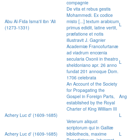
compagnie
De vita et rebus gestis
Mohammedi. Ex codice
Abu Al-Fida Isma'il ibn 'Ali
misto [...] textum arabicum
L
(1273-1331)
primus edidit, latine vertit,
præfatione et notis
illustravit J. Gagnier
Academiæ Francofurtanæ
ad viadrum encœnia
secularia Oxonii in theatro
L
sheldoniano apr. 26 anno
fundat 201 annoque Dom.
1706 celebrata
An Account of the Society
for Propagating the
Gospel in Foreign Parts,
Ang
established by the Royal
Charter of King William III
Achery Luc d' (1609-1685)
L
Veterum aliquot
scriptorum qui in Galliæ
Achery Luc d' (1609-1685)
bibliothecis, maxime
L
Benedictorum, latuerant,