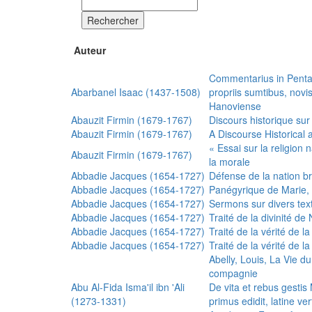
Rechercher
Auteur
Commentarius in Penta
Abarbanel Isaac (1437-1508)
propriis sumtibus, nov
Hanoviense
Abauzit Firmin (1679-1767)
Discours historique sur
Abauzit Firmin (1679-1767)
A Discourse Historical 
« Essai sur la religion
Abauzit Firmin (1679-1767)
la morale
Abbadie Jacques (1654-1727)
Défense de la nation b
Abbadie Jacques (1654-1727)
Panégyrique de Marie, 
Abbadie Jacques (1654-1727)
Sermons sur divers text
Abbadie Jacques (1654-1727)
Traité de la divinité d
Abbadie Jacques (1654-1727)
Traité de la vérité de la
Abbadie Jacques (1654-1727)
Traité de la vérité de la
Abelly, Louis, La Vie d
compagnie
Abu Al-Fida Isma'il ibn 'Ali
De vita et rebus gesti
(1273-1331)
primus edidit, latine ver