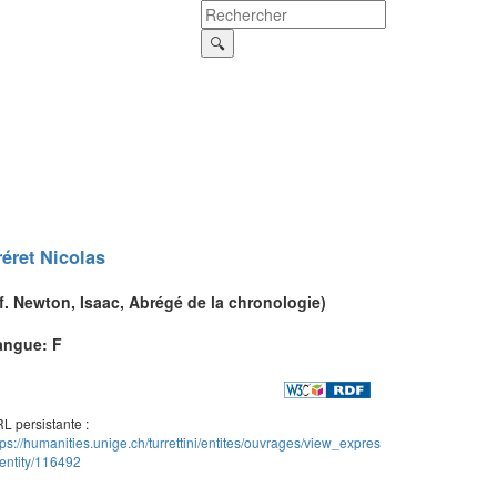
réret
Nicolas
f.
Newton
, Isaac,
Abrégé de la chronologie
)
angue: F
L persistante :
tps://humanities.unige.ch/turrettini/entites/ouvrages/view_expres
entity/116492