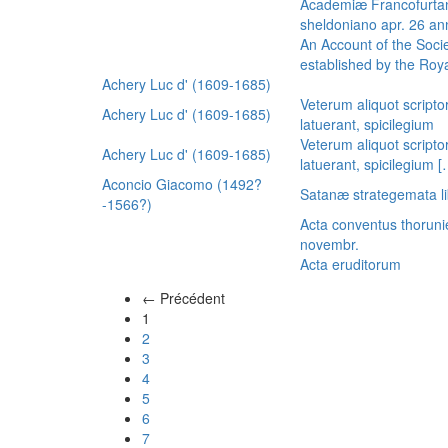
Academiæ Francofurtan
sheldoniano apr. 26 a
An Account of the Socie
established by the Royal
Achery Luc d' (1609-1685)
Veterum aliquot scripto
Achery Luc d' (1609-1685)
latuerant, spicilegium
Veterum aliquot scripto
Achery Luc d' (1609-1685)
latuerant, spicilegium 
Aconcio Giacomo (1492?
Satanæ strategemata li
-1566?)
Acta conventus thoruni
novembr.
Acta eruditorum
← Précédent
(actuel)
1
2
3
4
5
6
7