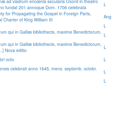
æ ad viadrum encœnia secularia Oxonii in theatro
L
nno fundat 201 annoque Dom. 1706 celebrata
ty for Propagating the Gospel in Foreign Parts,
Ang
 Charter of King William III
L
rum qui in Galliæ bibliothecis, maxime Benedictorum,
L
rum qui in Galliæ bibliothecis, maxime Benedictorum,
L
[…] Nova editio
bri octo
L
ensis celebrati anno 1645, mens. septemb. octobr.
L
L