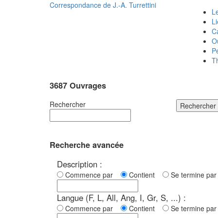
Correspondance de
J.-A. Turrettini
Le
L
C
O
P
T
3687 Ouvrages
Rechercher
Rechercher
Recherche avancée
Description :
Commence par
Contient
Se termine p
Langue (F, L, All, Ang, I, Gr, S, ...) :
Commence par
Contient
Se termine p