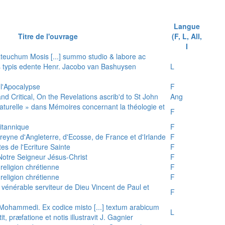
Langue
Titre de l'ouvrage
(F, L, All,
I
teuchum Mosis [...] summo studio & labore ac
is typis edente Henr. Jacobo van Bashuysen
L
 l'Apocalypse
F
and Critical, On the Revelations ascrib'd to St John
Ang
 naturelle » dans Mémoires concernant la théologie et
F
ritannique
F
reyne d'Angleterre, d'Ecosse, de France et d'Irlande
F
es de l'Ecriture Sainte
F
e Notre Seigneur Jésus-Christ
F
 religion chrétienne
F
 religion chrétienne
F
u vénérable serviteur de Dieu Vincent de Paul et
F
s Mohammedi. Ex codice misto [...] textum arabicum
L
tit, præfatione et notis illustravit J. Gagnier