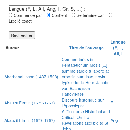
Langue (F, L, All, Ang, I, Gr, S, ...) :
Commence par
Contient
Se termine par
Libellé exact
Rechercher
Langue
Auteur
Titre de l'ouvrage
(F, L,
All, I
Commentarius in
Pentateuchum Mosis [...]
summo studio & labore ac
Abarbanel Isaac (1437-1508)
propriis sumtibus, novis
L
typis edente Henr. Jacobo
van Bashuysen
Hanoviense
Discours historique sur
Abauzit Firmin (1679-1767)
F
l'Apocalypse
A Discourse Historical and
Critical, On the
Abauzit Firmin (1679-1767)
Ang
Revelations ascrib'd to St
John