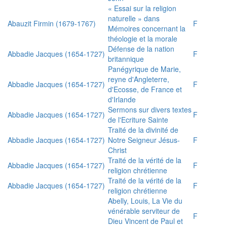
« Essai sur la religion
naturelle » dans
Abauzit Firmin (1679-1767)
F
Mémoires concernant la
théologie et la morale
Défense de la nation
Abbadie Jacques (1654-1727)
F
britannique
Panégyrique de Marie,
reyne d'Angleterre,
Abbadie Jacques (1654-1727)
F
d'Ecosse, de France et
d'Irlande
Sermons sur divers textes
Abbadie Jacques (1654-1727)
F
de l'Ecriture Sainte
Traité de la divinité de
Abbadie Jacques (1654-1727)
Notre Seigneur Jésus-
F
Christ
Traité de la vérité de la
Abbadie Jacques (1654-1727)
F
religion chrétienne
Traité de la vérité de la
Abbadie Jacques (1654-1727)
F
religion chrétienne
Abelly, Louis, La Vie du
vénérable serviteur de
F
Dieu Vincent de Paul et