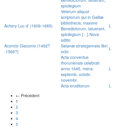
spicilegium
Veterum aliquot
scriptorum qui in Galliæ
bibliothecis, maxime
Achery Luc d' (1609-1685)
L
Benedictorum, latuerant,
spicilegium […] Nova
editio
Aconcio Giacomo (1492?
Satanæ strategemata libri
L
-1566?)
octo
Acta conventus
thoruniensis celebrati
anno 1645, mens.
L
septemb. octobr.
novembr.
Acta eruditorum
L
← Précédent
(actuel)
1
2
3
4
5