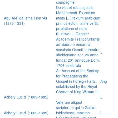
compagnie
De vita et rebus gestis
Mohammedi. Ex codice
Abu Al-Fida Isma'il ibn 'Ali
misto [...] textum arabicum
L
(1273-1331)
primus edidit, latine vertit,
præfatione et notis
illustravit J. Gagnier
Academiæ Francofurtanæ
ad viadrum encœnia
secularia Oxonii in theatro
L
sheldoniano apr. 26 anno
fundat 201 annoque Dom.
1706 celebrata
An Account of the Society
for Propagating the
Gospel in Foreign Parts,
Ang
established by the Royal
Charter of King William III
Achery Luc d' (1609-1685)
L
Veterum aliquot
scriptorum qui in Galliæ
Achery Luc d' (1609-1685)
bibliothecis, maxime
L
Benedictorum, latuerant,