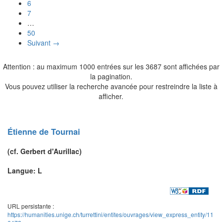
6
7
…
50
Suivant →
Attention : au maximum 1000 entrées sur les 3687 sont affichées par
la pagination.
Vous pouvez utiliser la recherche avancée pour restreindre la liste à
afficher.
Étienne de Tournai
(cf.
Gerbert d'Aurillac
)
Langue: L
URL persistante :
https://humanities.unige.ch/turrettini/entites/ouvrages/view_express_entity/11