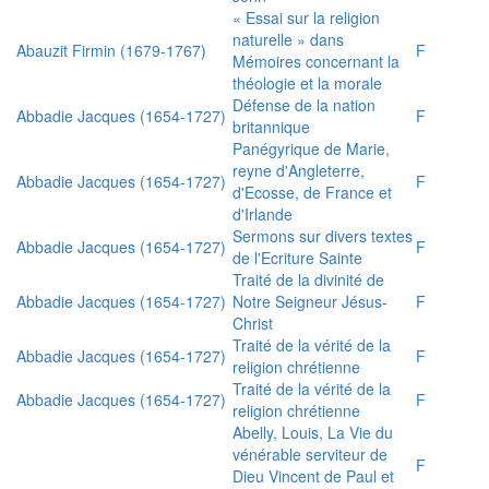
« Essai sur la religion
naturelle » dans
Abauzit Firmin (1679-1767)
F
Mémoires concernant la
théologie et la morale
Défense de la nation
Abbadie Jacques (1654-1727)
F
britannique
Panégyrique de Marie,
reyne d'Angleterre,
Abbadie Jacques (1654-1727)
F
d'Ecosse, de France et
d'Irlande
Sermons sur divers textes
Abbadie Jacques (1654-1727)
F
de l'Ecriture Sainte
Traité de la divinité de
Abbadie Jacques (1654-1727)
Notre Seigneur Jésus-
F
Christ
Traité de la vérité de la
Abbadie Jacques (1654-1727)
F
religion chrétienne
Traité de la vérité de la
Abbadie Jacques (1654-1727)
F
religion chrétienne
Abelly, Louis, La Vie du
vénérable serviteur de
F
Dieu Vincent de Paul et