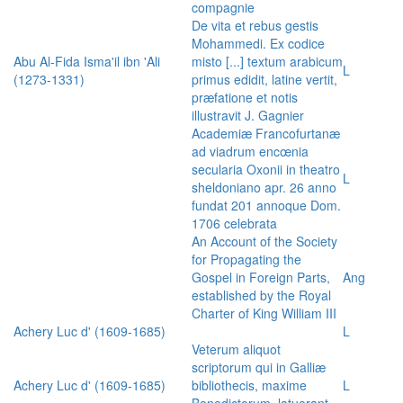
compagnie
De vita et rebus gestis
Mohammedi. Ex codice
Abu Al-Fida Isma'il ibn 'Ali
misto [...] textum arabicum
L
(1273-1331)
primus edidit, latine vertit,
præfatione et notis
illustravit J. Gagnier
Academiæ Francofurtanæ
ad viadrum encœnia
secularia Oxonii in theatro
L
sheldoniano apr. 26 anno
fundat 201 annoque Dom.
1706 celebrata
An Account of the Society
for Propagating the
Gospel in Foreign Parts,
Ang
established by the Royal
Charter of King William III
Achery Luc d' (1609-1685)
L
Veterum aliquot
scriptorum qui in Galliæ
Achery Luc d' (1609-1685)
bibliothecis, maxime
L
Benedictorum, latuerant,