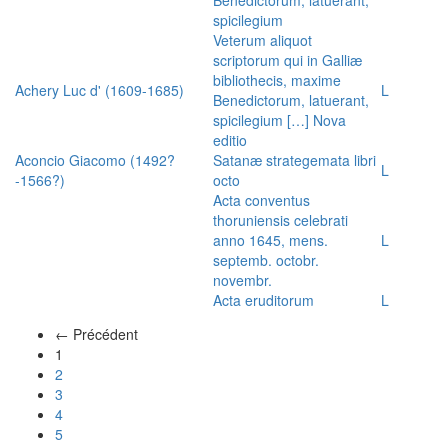
spicilegium
Veterum aliquot
scriptorum qui in Galliæ
bibliothecis, maxime
Achery Luc d' (1609-1685)
L
Benedictorum, latuerant,
spicilegium […] Nova
editio
Aconcio Giacomo (1492?
Satanæ strategemata libri
L
-1566?)
octo
Acta conventus
thoruniensis celebrati
anno 1645, mens.
L
septemb. octobr.
novembr.
Acta eruditorum
L
← Précédent
(actuel)
1
2
3
4
5