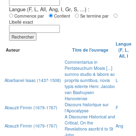
Langue (F, L, All, Ang, I, Gr, S, ...) :
Commence par
Contient
Se termine par
Libellé exact
Rechercher
Langue
Auteur
Titre de l'ouvrage
(F, L,
All, I
Commentarius in
Pentateuchum Mosis [...]
summo studio & labore ac
Abarbanel Isaac (1437-1508)
propriis sumtibus, novis
L
typis edente Henr. Jacobo
van Bashuysen
Hanoviense
Discours historique sur
Abauzit Firmin (1679-1767)
F
l'Apocalypse
A Discourse Historical and
Critical, On the
Abauzit Firmin (1679-1767)
Ang
Revelations ascrib'd to St
John