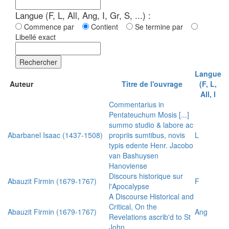
Langue (F, L, All, Ang, I, Gr, S, ...) :
Commence par
Contient
Se termine par
Libellé exact
Rechercher
Langue
Auteur
Titre de l'ouvrage
(F, L,
All, I
Commentarius in
Pentateuchum Mosis [...]
summo studio & labore ac
Abarbanel Isaac (1437-1508)
propriis sumtibus, novis
L
typis edente Henr. Jacobo
van Bashuysen
Hanoviense
Discours historique sur
Abauzit Firmin (1679-1767)
F
l'Apocalypse
A Discourse Historical and
Critical, On the
Abauzit Firmin (1679-1767)
Ang
Revelations ascrib'd to St
John