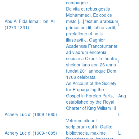
compagnie
De vita et rebus gestis
Mohammedi. Ex codice
Abu Al-Fida Isma'il ibn 'Ali
misto [...] textum arabicum
L
(1273-1331)
primus edidit, latine vertit,
præfatione et notis
illustravit J. Gagnier
Academiæ Francofurtanæ
ad viadrum encœnia
secularia Oxonii in theatro
L
sheldoniano apr. 26 anno
fundat 201 annoque Dom.
1706 celebrata
An Account of the Society
for Propagating the
Gospel in Foreign Parts,
Ang
established by the Royal
Charter of King William III
Achery Luc d' (1609-1685)
L
Veterum aliquot
scriptorum qui in Galliæ
Achery Luc d' (1609-1685)
bibliothecis, maxime
L
Benedictorum, latuerant,