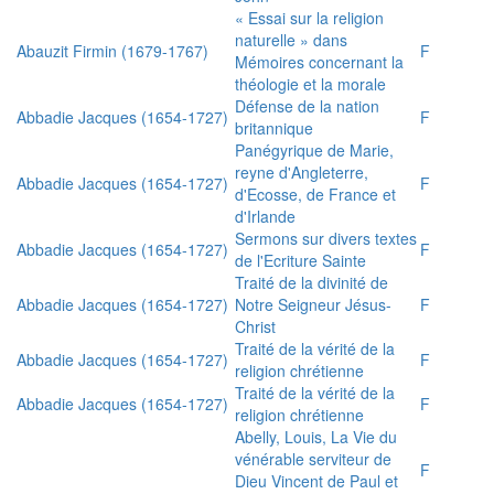
« Essai sur la religion
naturelle » dans
Abauzit Firmin (1679-1767)
F
Mémoires concernant la
théologie et la morale
Défense de la nation
Abbadie Jacques (1654-1727)
F
britannique
Panégyrique de Marie,
reyne d'Angleterre,
Abbadie Jacques (1654-1727)
F
d'Ecosse, de France et
d'Irlande
Sermons sur divers textes
Abbadie Jacques (1654-1727)
F
de l'Ecriture Sainte
Traité de la divinité de
Abbadie Jacques (1654-1727)
Notre Seigneur Jésus-
F
Christ
Traité de la vérité de la
Abbadie Jacques (1654-1727)
F
religion chrétienne
Traité de la vérité de la
Abbadie Jacques (1654-1727)
F
religion chrétienne
Abelly, Louis, La Vie du
vénérable serviteur de
F
Dieu Vincent de Paul et