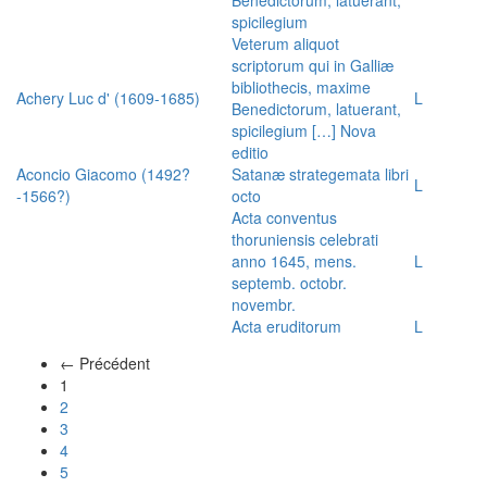
spicilegium
Veterum aliquot
scriptorum qui in Galliæ
bibliothecis, maxime
Achery Luc d' (1609-1685)
L
Benedictorum, latuerant,
spicilegium […] Nova
editio
Aconcio Giacomo (1492?
Satanæ strategemata libri
L
-1566?)
octo
Acta conventus
thoruniensis celebrati
anno 1645, mens.
L
septemb. octobr.
novembr.
Acta eruditorum
L
← Précédent
(actuel)
1
2
3
4
5