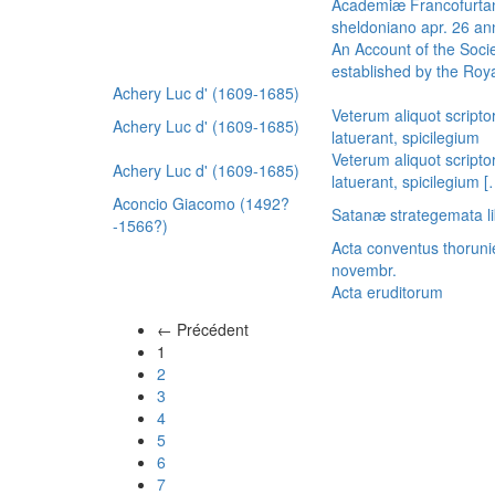
Academiæ Francofurtan
sheldoniano apr. 26 a
An Account of the Socie
established by the Royal
Achery Luc d' (1609-1685)
Veterum aliquot scripto
Achery Luc d' (1609-1685)
latuerant, spicilegium
Veterum aliquot scripto
Achery Luc d' (1609-1685)
latuerant, spicilegium 
Aconcio Giacomo (1492?
Satanæ strategemata li
-1566?)
Acta conventus thoruni
novembr.
Acta eruditorum
← Précédent
(actuel)
1
2
3
4
5
6
7