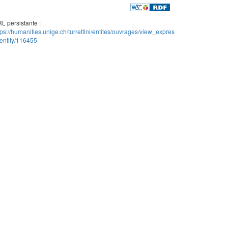
L persistante :
tps://humanities.unige.ch/turrettini/entites/ouvrages/view_expres
entity/116455