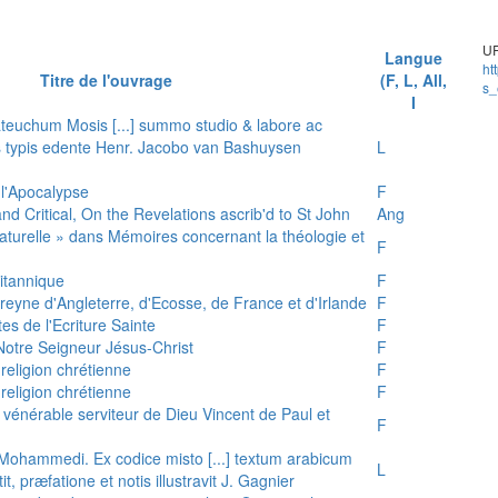
UR
Langue
ht
Titre de l'ouvrage
(F, L, All,
s_
I
teuchum Mosis [...] summo studio & labore ac
is typis edente Henr. Jacobo van Bashuysen
L
 l'Apocalypse
F
and Critical, On the Revelations ascrib'd to St John
Ang
 naturelle » dans Mémoires concernant la théologie et
F
ritannique
F
reyne d'Angleterre, d'Ecosse, de France et d'Irlande
F
es de l'Ecriture Sainte
F
e Notre Seigneur Jésus-Christ
F
 religion chrétienne
F
 religion chrétienne
F
u vénérable serviteur de Dieu Vincent de Paul et
F
s Mohammedi. Ex codice misto [...] textum arabicum
L
tit, præfatione et notis illustravit J. Gagnier