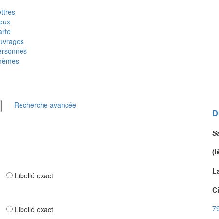
ttres
ieux
arte
uvrages
ersonnes
hèmes
Recherche avancée
D
S
(I
L
ar
Libellé exact
Ci
79
ar
Libellé exact