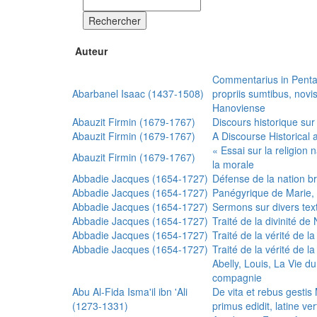
Rechercher
Auteur
Commentarius in Penta
Abarbanel Isaac (1437-1508)
propriis sumtibus, nov
Hanoviense
Abauzit Firmin (1679-1767)
Discours historique sur
Abauzit Firmin (1679-1767)
A Discourse Historical 
« Essai sur la religion
Abauzit Firmin (1679-1767)
la morale
Abbadie Jacques (1654-1727)
Défense de la nation b
Abbadie Jacques (1654-1727)
Panégyrique de Marie, 
Abbadie Jacques (1654-1727)
Sermons sur divers text
Abbadie Jacques (1654-1727)
Traité de la divinité d
Abbadie Jacques (1654-1727)
Traité de la vérité de la
Abbadie Jacques (1654-1727)
Traité de la vérité de la
Abelly, Louis, La Vie d
compagnie
Abu Al-Fida Isma'il ibn 'Ali
De vita et rebus gesti
(1273-1331)
primus edidit, latine ver