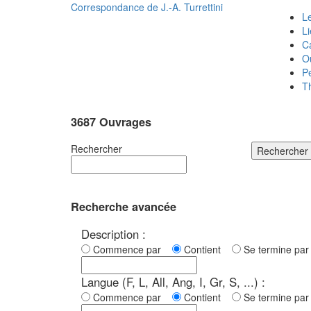
Correspondance de
J.-A. Turrettini
Le
L
C
O
P
T
3687 Ouvrages
Rechercher
Rechercher
Recherche avancée
Description :
Commence par
Contient
Se termine p
Langue (F, L, All, Ang, I, Gr, S, ...) :
Commence par
Contient
Se termine p