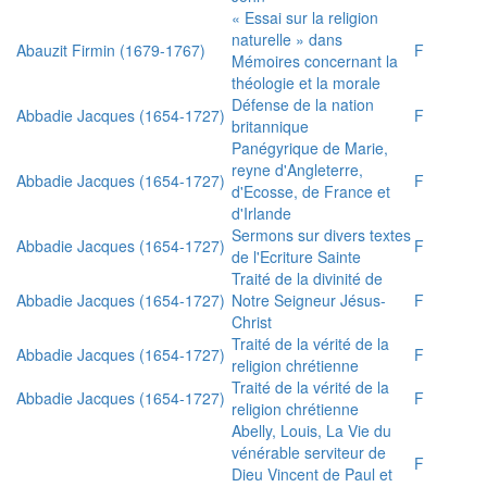
« Essai sur la religion
naturelle » dans
Abauzit Firmin (1679-1767)
F
Mémoires concernant la
théologie et la morale
Défense de la nation
Abbadie Jacques (1654-1727)
F
britannique
Panégyrique de Marie,
reyne d'Angleterre,
Abbadie Jacques (1654-1727)
F
d'Ecosse, de France et
d'Irlande
Sermons sur divers textes
Abbadie Jacques (1654-1727)
F
de l'Ecriture Sainte
Traité de la divinité de
Abbadie Jacques (1654-1727)
Notre Seigneur Jésus-
F
Christ
Traité de la vérité de la
Abbadie Jacques (1654-1727)
F
religion chrétienne
Traité de la vérité de la
Abbadie Jacques (1654-1727)
F
religion chrétienne
Abelly, Louis, La Vie du
vénérable serviteur de
F
Dieu Vincent de Paul et