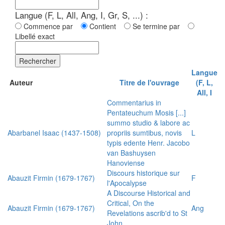
Langue (F, L, All, Ang, I, Gr, S, ...) :
Commence par
Contient
Se termine par
Libellé exact
Rechercher
Langue
Auteur
Titre de l'ouvrage
(F, L,
All, I
Commentarius in
Pentateuchum Mosis [...]
summo studio & labore ac
Abarbanel Isaac (1437-1508)
propriis sumtibus, novis
L
typis edente Henr. Jacobo
van Bashuysen
Hanoviense
Discours historique sur
Abauzit Firmin (1679-1767)
F
l'Apocalypse
A Discourse Historical and
Critical, On the
Abauzit Firmin (1679-1767)
Ang
Revelations ascrib'd to St
John