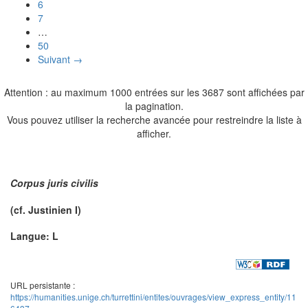
6
7
…
50
Suivant →
Attention : au maximum 1000 entrées sur les 3687 sont affichées par
la pagination.
Vous pouvez utiliser la recherche avancée pour restreindre la liste à
afficher.
Corpus juris civilis
(cf.
Justinien
I)
Langue: L
URL persistante :
https://humanities.unige.ch/turrettini/entites/ouvrages/view_express_entity/11