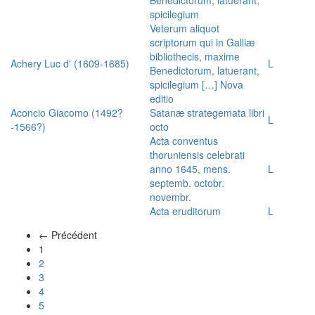
spicilegium
Veterum aliquot
scriptorum qui in Galliæ
bibliothecis, maxime
Achery Luc d' (1609-1685)
L
Benedictorum, latuerant,
spicilegium […] Nova
editio
Aconcio Giacomo (1492?
Satanæ strategemata libri
L
-1566?)
octo
Acta conventus
thoruniensis celebrati
anno 1645, mens.
L
septemb. octobr.
novembr.
Acta eruditorum
L
← Précédent
(actuel)
1
2
3
4
5