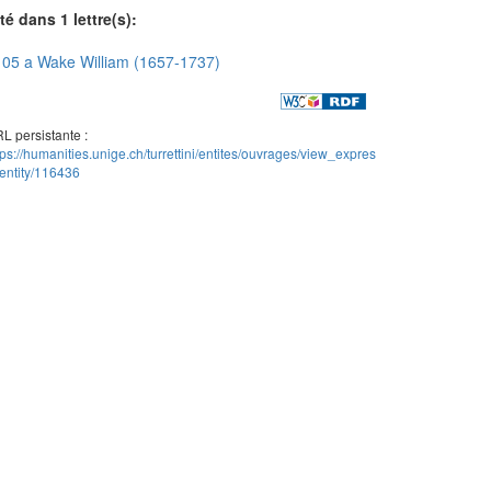
té dans 1 lettre(s):
05 a Wake William (1657-1737)
L persistante :
tps://humanities.unige.ch/turrettini/entites/ouvrages/view_expres
entity/116436