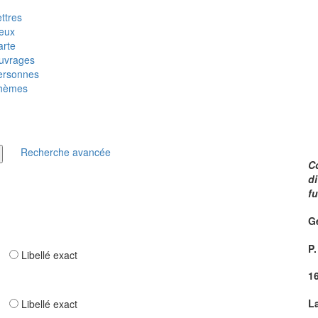
ttres
ieux
arte
uvrages
ersonnes
hèmes
Recherche avancée
C
di
f
G
P
ar
Libellé exact
1
L
ar
Libellé exact