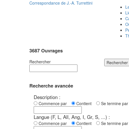
Correspondance de
J.-A. Turrettini
Le
L
C
O
P
T
3687 Ouvrages
Rechercher
Rechercher
Recherche avancée
Description :
Commence par
Contient
Se termine p
Langue (F, L, All, Ang, I, Gr, S, ...) :
Commence par
Contient
Se termine p