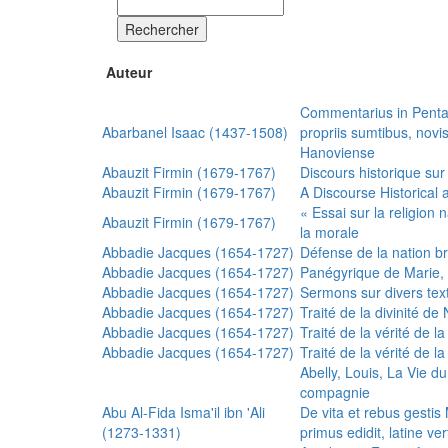
Rechercher
Auteur
Commentarius in Penta
Abarbanel Isaac (1437-1508)
propriis sumtibus, nov
Hanoviense
Abauzit Firmin (1679-1767)
Discours historique sur
Abauzit Firmin (1679-1767)
A Discourse Historical 
« Essai sur la religion
Abauzit Firmin (1679-1767)
la morale
Abbadie Jacques (1654-1727)
Défense de la nation b
Abbadie Jacques (1654-1727)
Panégyrique de Marie, 
Abbadie Jacques (1654-1727)
Sermons sur divers text
Abbadie Jacques (1654-1727)
Traité de la divinité d
Abbadie Jacques (1654-1727)
Traité de la vérité de la
Abbadie Jacques (1654-1727)
Traité de la vérité de la
Abelly, Louis, La Vie d
compagnie
Abu Al-Fida Isma'il ibn 'Ali
De vita et rebus gesti
(1273-1331)
primus edidit, latine ver