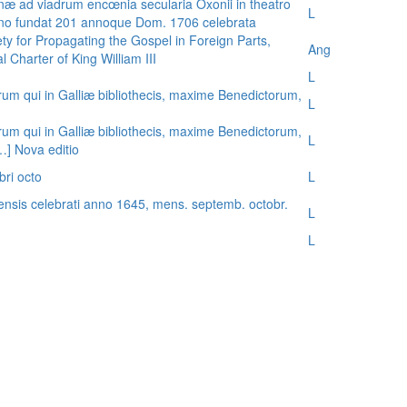
æ ad viadrum encœnia secularia Oxonii in theatro
L
nno fundat 201 annoque Dom. 1706 celebrata
ty for Propagating the Gospel in Foreign Parts,
Ang
 Charter of King William III
L
rum qui in Galliæ bibliothecis, maxime Benedictorum,
L
rum qui in Galliæ bibliothecis, maxime Benedictorum,
L
[…] Nova editio
bri octo
L
ensis celebrati anno 1645, mens. septemb. octobr.
L
L