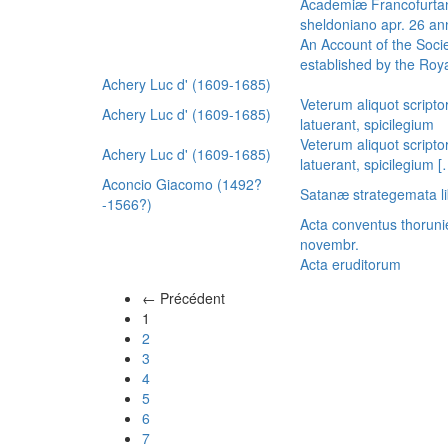
Academiæ Francofurtan
sheldoniano apr. 26 a
An Account of the Socie
established by the Royal
Achery Luc d' (1609-1685)
Veterum aliquot scripto
Achery Luc d' (1609-1685)
latuerant, spicilegium
Veterum aliquot scripto
Achery Luc d' (1609-1685)
latuerant, spicilegium 
Aconcio Giacomo (1492?
Satanæ strategemata li
-1566?)
Acta conventus thoruni
novembr.
Acta eruditorum
← Précédent
(actuel)
1
2
3
4
5
6
7