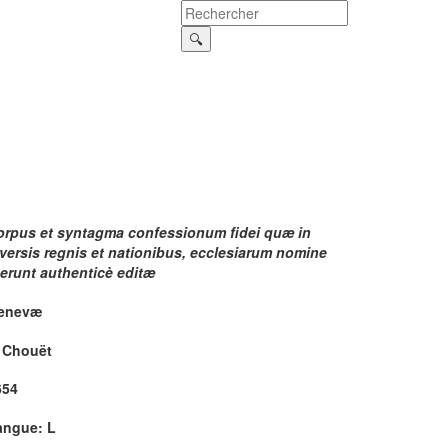
orpus et syntagma confessionum fidei quæ in
versis regnis et nationibus, ecclesiarum nomine
uerunt authenticè editæ
enevæ
. Chouët
654
angue: L