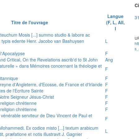
Ci
Langue
31
Titre de l'ouvrage
(F, L, All,
I
teuchum Mosis [...] summo studio & labore ac
UR
is typis edente Henr. Jacobo van Bashuysen
L
ht
s_
 l'Apocalypse
F
and Critical, On the Revelations ascrib'd to St John
Ang
 naturelle » dans Mémoires concernant la théologie et
F
ritannique
F
reyne d'Angleterre, d'Ecosse, de France et d'Irlande
F
es de l'Ecriture Sainte
F
e Notre Seigneur Jésus-Christ
F
 religion chrétienne
F
 religion chrétienne
F
u vénérable serviteur de Dieu Vincent de Paul et
F
s Mohammedi. Ex codice misto [...] textum arabicum
L
tit, præfatione et notis illustravit J. Gagnier