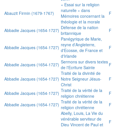
« Essai sur la religion
naturelle » dans
Abauzit Firmin (1679-1767)
F
Mémoires concernant la
théologie et la morale
Défense de la nation
Abbadie Jacques (1654-1727)
F
britannique
Panégyrique de Marie,
reyne d'Angleterre,
Abbadie Jacques (1654-1727)
F
d'Ecosse, de France et
d'Irlande
Sermons sur divers textes
Abbadie Jacques (1654-1727)
F
de l'Ecriture Sainte
Traité de la divinité de
Abbadie Jacques (1654-1727)
Notre Seigneur Jésus-
F
Christ
Traité de la vérité de la
Abbadie Jacques (1654-1727)
F
religion chrétienne
Traité de la vérité de la
Abbadie Jacques (1654-1727)
F
religion chrétienne
Abelly, Louis, La Vie du
vénérable serviteur de
F
Dieu Vincent de Paul et