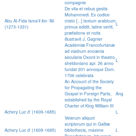
compagnie
De vita et rebus gestis
Mohammedi. Ex codice
Abu Al-Fida Isma'il ibn 'Ali
misto [...] textum arabicum
L
(1273-1331)
primus edidit, latine vertit,
præfatione et notis
illustravit J. Gagnier
Academiæ Francofurtanæ
ad viadrum encœnia
secularia Oxonii in theatro
L
sheldoniano apr. 26 anno
fundat 201 annoque Dom.
1706 celebrata
An Account of the Society
for Propagating the
Gospel in Foreign Parts,
Ang
established by the Royal
Charter of King William III
Achery Luc d' (1609-1685)
L
Veterum aliquot
scriptorum qui in Galliæ
Achery Luc d' (1609-1685)
bibliothecis, maxime
L
Benedictorum, latuerant,