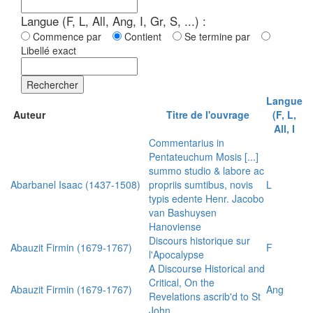
Langue (F, L, All, Ang, I, Gr, S, ...) :
Commence par
Contient
Se termine par
Libellé exact
Rechercher
Langue
Auteur
Titre de l'ouvrage
(F, L,
All, I
Commentarius in
Pentateuchum Mosis [...]
summo studio & labore ac
Abarbanel Isaac (1437-1508)
propriis sumtibus, novis
L
typis edente Henr. Jacobo
van Bashuysen
Hanoviense
Discours historique sur
Abauzit Firmin (1679-1767)
F
l'Apocalypse
A Discourse Historical and
Critical, On the
Abauzit Firmin (1679-1767)
Ang
Revelations ascrib'd to St
John