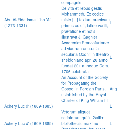
compagnie
De vita et rebus gestis
Mohammedi. Ex codice
Abu Al-Fida Isma'il ibn 'Ali
misto [...] textum arabicum
L
(1273-1331)
primus edidit, latine vertit,
præfatione et notis
illustravit J. Gagnier
Academiæ Francofurtanæ
ad viadrum encœnia
secularia Oxonii in theatro
L
sheldoniano apr. 26 anno
fundat 201 annoque Dom.
1706 celebrata
An Account of the Society
for Propagating the
Gospel in Foreign Parts,
Ang
established by the Royal
Charter of King William III
Achery Luc d' (1609-1685)
L
Veterum aliquot
scriptorum qui in Galliæ
Achery Luc d' (1609-1685)
bibliothecis, maxime
L
Benedictorum, latuerant,