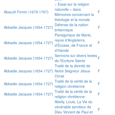
« Essai sur la religion
naturelle » dans
Abauzit Firmin (1679-1767)
F
Mémoires concernant la
théologie et la morale
Défense de la nation
Abbadie Jacques (1654-1727)
F
britannique
Panégyrique de Marie,
reyne d'Angleterre,
Abbadie Jacques (1654-1727)
F
d'Ecosse, de France et
d'Irlande
Sermons sur divers textes
Abbadie Jacques (1654-1727)
F
de l'Ecriture Sainte
Traité de la divinité de
Abbadie Jacques (1654-1727)
Notre Seigneur Jésus-
F
Christ
Traité de la vérité de la
Abbadie Jacques (1654-1727)
F
religion chrétienne
Traité de la vérité de la
Abbadie Jacques (1654-1727)
F
religion chrétienne
Abelly, Louis, La Vie du
vénérable serviteur de
F
Dieu Vincent de Paul et