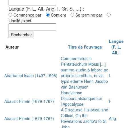
Langue (F, L, All, Ang, I, Gr, S, ...) :
Commence par
Contient
Se termine par
Libellé exact
Rechercher
Langue
Auteur
Titre de l'ouvrage
(F, L,
All, I
Commentarius in
Pentateuchum Mosis [...]
summo studio & labore ac
Abarbanel Isaac (1437-1508)
propriis sumtibus, novis
L
typis edente Henr. Jacobo
van Bashuysen
Hanoviense
Discours historique sur
Abauzit Firmin (1679-1767)
F
l'Apocalypse
A Discourse Historical and
Critical, On the
Abauzit Firmin (1679-1767)
Ang
Revelations ascrib'd to St
John