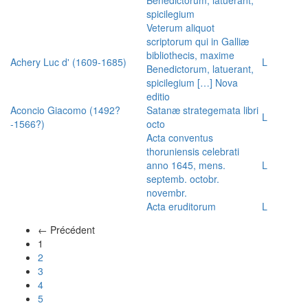
spicilegium
Veterum aliquot
scriptorum qui in Galliæ
bibliothecis, maxime
Achery Luc d' (1609-1685)
L
Benedictorum, latuerant,
spicilegium […] Nova
editio
Aconcio Giacomo (1492?
Satanæ strategemata libri
L
-1566?)
octo
Acta conventus
thoruniensis celebrati
anno 1645, mens.
L
septemb. octobr.
novembr.
Acta eruditorum
L
← Précédent
(actuel)
1
2
3
4
5