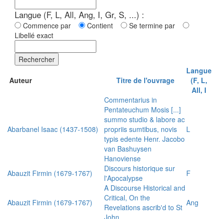
Langue (F, L, All, Ang, I, Gr, S, ...) :
Commence par
Contient
Se termine par
Libellé exact
Rechercher
Langue
Auteur
Titre de l'ouvrage
(F, L,
All, I
Commentarius in
Pentateuchum Mosis [...]
summo studio & labore ac
Abarbanel Isaac (1437-1508)
propriis sumtibus, novis
L
typis edente Henr. Jacobo
van Bashuysen
Hanoviense
Discours historique sur
Abauzit Firmin (1679-1767)
F
l'Apocalypse
A Discourse Historical and
Critical, On the
Abauzit Firmin (1679-1767)
Ang
Revelations ascrib'd to St
John