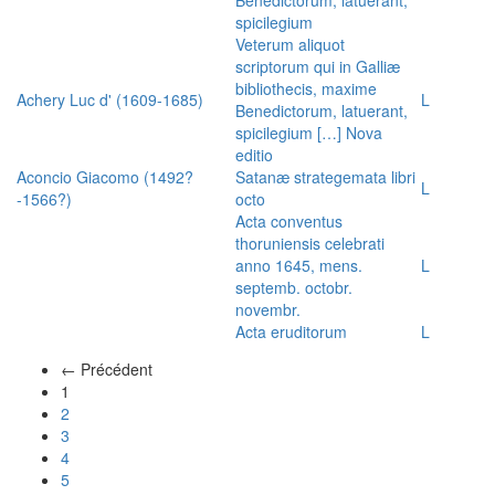
spicilegium
Veterum aliquot
scriptorum qui in Galliæ
bibliothecis, maxime
Achery Luc d' (1609-1685)
L
Benedictorum, latuerant,
spicilegium […] Nova
editio
Aconcio Giacomo (1492?
Satanæ strategemata libri
L
-1566?)
octo
Acta conventus
thoruniensis celebrati
anno 1645, mens.
L
septemb. octobr.
novembr.
Acta eruditorum
L
← Précédent
(actuel)
1
2
3
4
5