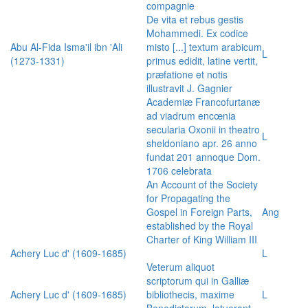
compagnie
De vita et rebus gestis
Mohammedi. Ex codice
Abu Al-Fida Isma'il ibn 'Ali
misto [...] textum arabicum
L
(1273-1331)
primus edidit, latine vertit,
præfatione et notis
illustravit J. Gagnier
Academiæ Francofurtanæ
ad viadrum encœnia
secularia Oxonii in theatro
L
sheldoniano apr. 26 anno
fundat 201 annoque Dom.
1706 celebrata
An Account of the Society
for Propagating the
Gospel in Foreign Parts,
Ang
established by the Royal
Charter of King William III
Achery Luc d' (1609-1685)
L
Veterum aliquot
scriptorum qui in Galliæ
Achery Luc d' (1609-1685)
bibliothecis, maxime
L
Benedictorum, latuerant,