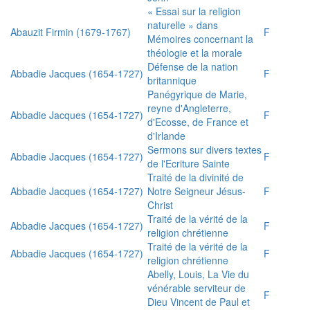
« Essai sur la religion
naturelle » dans
Abauzit Firmin (1679-1767)
F
Mémoires concernant la
théologie et la morale
Défense de la nation
Abbadie Jacques (1654-1727)
F
britannique
Panégyrique de Marie,
reyne d'Angleterre,
Abbadie Jacques (1654-1727)
F
d'Ecosse, de France et
d'Irlande
Sermons sur divers textes
Abbadie Jacques (1654-1727)
F
de l'Ecriture Sainte
Traité de la divinité de
Abbadie Jacques (1654-1727)
Notre Seigneur Jésus-
F
Christ
Traité de la vérité de la
Abbadie Jacques (1654-1727)
F
religion chrétienne
Traité de la vérité de la
Abbadie Jacques (1654-1727)
F
religion chrétienne
Abelly, Louis, La Vie du
vénérable serviteur de
F
Dieu Vincent de Paul et