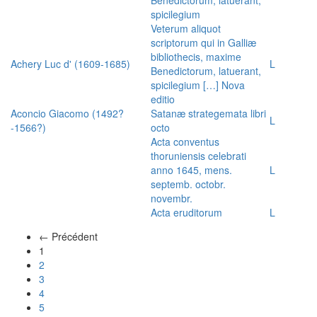
spicilegium
Veterum aliquot
scriptorum qui in Galliæ
bibliothecis, maxime
Achery Luc d' (1609-1685)
L
Benedictorum, latuerant,
spicilegium […] Nova
editio
Aconcio Giacomo (1492?
Satanæ strategemata libri
L
-1566?)
octo
Acta conventus
thoruniensis celebrati
anno 1645, mens.
L
septemb. octobr.
novembr.
Acta eruditorum
L
← Précédent
(actuel)
1
2
3
4
5