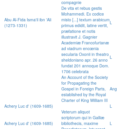
compagnie
De vita et rebus gestis
Mohammedi. Ex codice
Abu Al-Fida Isma'il ibn 'Ali
misto [...] textum arabicum
L
(1273-1331)
primus edidit, latine vertit,
præfatione et notis
illustravit J. Gagnier
Academiæ Francofurtanæ
ad viadrum encœnia
secularia Oxonii in theatro
L
sheldoniano apr. 26 anno
fundat 201 annoque Dom.
1706 celebrata
An Account of the Society
for Propagating the
Gospel in Foreign Parts,
Ang
established by the Royal
Charter of King William III
Achery Luc d' (1609-1685)
L
Veterum aliquot
scriptorum qui in Galliæ
Achery Luc d' (1609-1685)
bibliothecis, maxime
L
Benedictorum, latuerant,