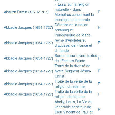
« Essai sur la religion
naturelle » dans
Abauzit Firmin (1679-1767)
F
Mémoires concernant la
théologie et la morale
Défense de la nation
Abbadie Jacques (1654-1727)
F
britannique
Panégyrique de Marie,
reyne d'Angleterre,
Abbadie Jacques (1654-1727)
F
d'Ecosse, de France et
d'Irlande
Sermons sur divers textes
Abbadie Jacques (1654-1727)
F
de l'Ecriture Sainte
Traité de la divinité de
Abbadie Jacques (1654-1727)
Notre Seigneur Jésus-
F
Christ
Traité de la vérité de la
Abbadie Jacques (1654-1727)
F
religion chrétienne
Traité de la vérité de la
Abbadie Jacques (1654-1727)
F
religion chrétienne
Abelly, Louis, La Vie du
vénérable serviteur de
F
Dieu Vincent de Paul et