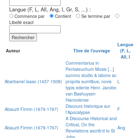
Langue (F, L, All, Ang, I, Gr, S, ...) :
Commence par
Contient
Se termine par
Libellé exact
Rechercher
Langue
Auteur
Titre de l'ouvrage
(F, L,
All, I
Commentarius in
Pentateuchum Mosis [...]
summo studio & labore ac
Abarbanel Isaac (1437-1508)
propriis sumtibus, novis
L
typis edente Henr. Jacobo
van Bashuysen
Hanoviense
Discours historique sur
Abauzit Firmin (1679-1767)
F
l'Apocalypse
A Discourse Historical and
Critical, On the
Abauzit Firmin (1679-1767)
Ang
Revelations ascrib'd to St
John