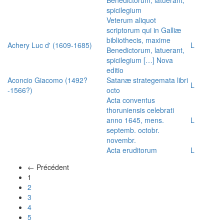
spicilegium
Veterum aliquot
scriptorum qui in Galliæ
bibliothecis, maxime
Achery Luc d' (1609-1685)
L
Benedictorum, latuerant,
spicilegium […] Nova
editio
Aconcio Giacomo (1492?
Satanæ strategemata libri
L
-1566?)
octo
Acta conventus
thoruniensis celebrati
anno 1645, mens.
L
septemb. octobr.
novembr.
Acta eruditorum
L
← Précédent
(actuel)
1
2
3
4
5