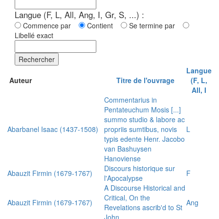
Langue (F, L, All, Ang, I, Gr, S, ...) :
Commence par
Contient
Se termine par
Libellé exact
Rechercher
Langue
Auteur
Titre de l'ouvrage
(F, L,
All, I
Commentarius in
Pentateuchum Mosis [...]
summo studio & labore ac
Abarbanel Isaac (1437-1508)
propriis sumtibus, novis
L
typis edente Henr. Jacobo
van Bashuysen
Hanoviense
Discours historique sur
Abauzit Firmin (1679-1767)
F
l'Apocalypse
A Discourse Historical and
Critical, On the
Abauzit Firmin (1679-1767)
Ang
Revelations ascrib'd to St
John