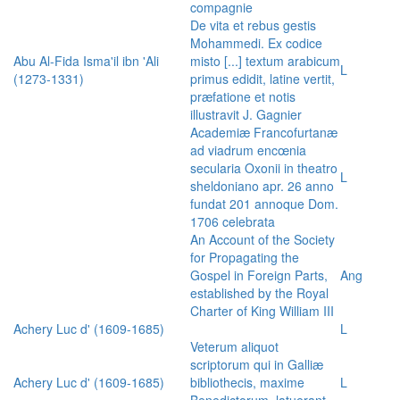
compagnie
De vita et rebus gestis
Mohammedi. Ex codice
Abu Al-Fida Isma'il ibn 'Ali
misto [...] textum arabicum
L
(1273-1331)
primus edidit, latine vertit,
præfatione et notis
illustravit J. Gagnier
Academiæ Francofurtanæ
ad viadrum encœnia
secularia Oxonii in theatro
L
sheldoniano apr. 26 anno
fundat 201 annoque Dom.
1706 celebrata
An Account of the Society
for Propagating the
Gospel in Foreign Parts,
Ang
established by the Royal
Charter of King William III
Achery Luc d' (1609-1685)
L
Veterum aliquot
scriptorum qui in Galliæ
Achery Luc d' (1609-1685)
bibliothecis, maxime
L
Benedictorum, latuerant,