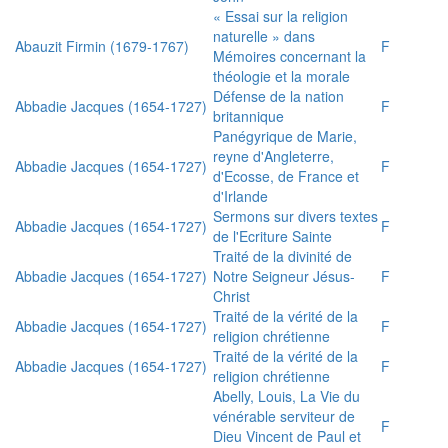
« Essai sur la religion
naturelle » dans
Abauzit Firmin (1679-1767)
F
Mémoires concernant la
théologie et la morale
Défense de la nation
Abbadie Jacques (1654-1727)
F
britannique
Panégyrique de Marie,
reyne d'Angleterre,
Abbadie Jacques (1654-1727)
F
d'Ecosse, de France et
d'Irlande
Sermons sur divers textes
Abbadie Jacques (1654-1727)
F
de l'Ecriture Sainte
Traité de la divinité de
Abbadie Jacques (1654-1727)
Notre Seigneur Jésus-
F
Christ
Traité de la vérité de la
Abbadie Jacques (1654-1727)
F
religion chrétienne
Traité de la vérité de la
Abbadie Jacques (1654-1727)
F
religion chrétienne
Abelly, Louis, La Vie du
vénérable serviteur de
F
Dieu Vincent de Paul et