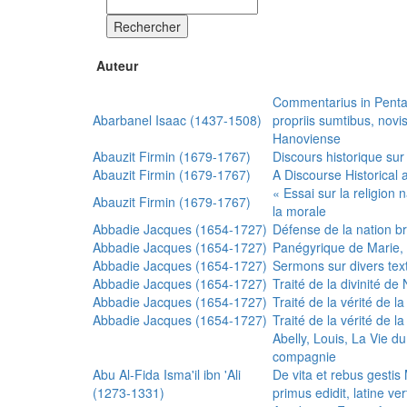
Rechercher
Auteur
Commentarius in Penta
Abarbanel Isaac (1437-1508)
propriis sumtibus, nov
Hanoviense
Abauzit Firmin (1679-1767)
Discours historique sur
Abauzit Firmin (1679-1767)
A Discourse Historical 
« Essai sur la religion
Abauzit Firmin (1679-1767)
la morale
Abbadie Jacques (1654-1727)
Défense de la nation b
Abbadie Jacques (1654-1727)
Panégyrique de Marie, 
Abbadie Jacques (1654-1727)
Sermons sur divers text
Abbadie Jacques (1654-1727)
Traité de la divinité d
Abbadie Jacques (1654-1727)
Traité de la vérité de la
Abbadie Jacques (1654-1727)
Traité de la vérité de la
Abelly, Louis, La Vie d
compagnie
Abu Al-Fida Isma'il ibn 'Ali
De vita et rebus gesti
(1273-1331)
primus edidit, latine ver