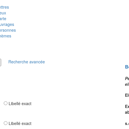
ttres
ieux
arte
uvrages
ersonnes
hèmes
Recherche avancée
B
P
e
E
ar
Libellé exact
Ex
a
ar
Libellé exact
s.