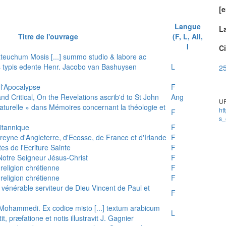
[e
Langue
L
Titre de l'ouvrage
(F, L, All,
I
Ci
teuchum Mosis [...] summo studio & labore ac
is typis edente Henr. Jacobo van Bashuysen
L
25
 l'Apocalypse
F
and Critical, On the Revelations ascrib'd to St John
Ang
UR
 naturelle » dans Mémoires concernant la théologie et
ht
F
s_
ritannique
F
reyne d'Angleterre, d'Ecosse, de France et d'Irlande
F
es de l'Ecriture Sainte
F
e Notre Seigneur Jésus-Christ
F
 religion chrétienne
F
 religion chrétienne
F
u vénérable serviteur de Dieu Vincent de Paul et
F
s Mohammedi. Ex codice misto [...] textum arabicum
L
tit, præfatione et notis illustravit J. Gagnier