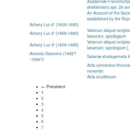
Academiæ Francofurtan
sheldoniano apr. 26 a
An Account of the Socie
established by the Royal
Achery Luc d' (1609-1685)
Veterum aliquot scripto
Achery Luc d' (1609-1685)
latuerant, spicilegium
Veterum aliquot scripto
Achery Luc d' (1609-1685)
latuerant, spicilegium 
Aconcio Giacomo (1492?
Satanæ strategemata li
-1566?)
Acta conventus thoruni
novembr.
Acta eruditorum
← Précédent
(actuel)
1
2
3
4
5
6
7