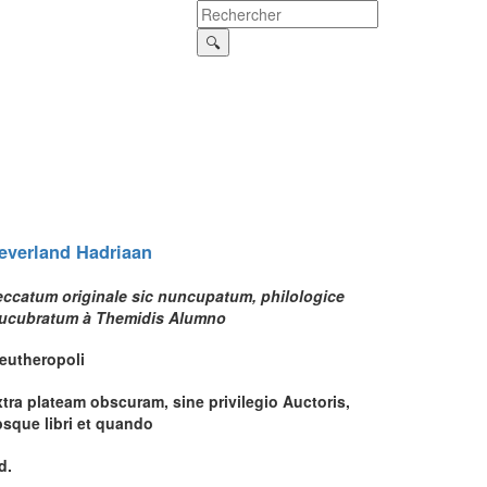
everland
Hadriaan
eccatum originale sic nuncupatum, philologice
lucubratum à Themidis Alumno
leutheropoli
tra plateam obscuram, sine privilegio Auctoris,
bsque libri et quando
d.