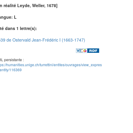
n réalité Leyde, Weller, 1678]
angue: L
té dans 1 lettre(s):
39 de Ostervald Jean-Frédéric I (1663-1747)
L persistante :
tps://humanities.unige.ch/turrettini/entites/ouvrages/view_expres
entity/116369