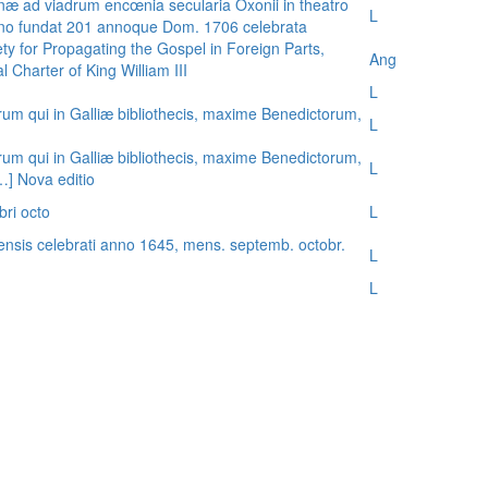
æ ad viadrum encœnia secularia Oxonii in theatro
L
nno fundat 201 annoque Dom. 1706 celebrata
ty for Propagating the Gospel in Foreign Parts,
Ang
 Charter of King William III
L
rum qui in Galliæ bibliothecis, maxime Benedictorum,
L
rum qui in Galliæ bibliothecis, maxime Benedictorum,
L
[…] Nova editio
bri octo
L
ensis celebrati anno 1645, mens. septemb. octobr.
L
L