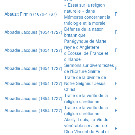
« Essai sur la religion
naturelle » dans
Abauzit Firmin (1679-1767)
F
Mémoires concernant la
théologie et la morale
Défense de la nation
Abbadie Jacques (1654-1727)
F
britannique
Panégyrique de Marie,
reyne d'Angleterre,
Abbadie Jacques (1654-1727)
F
d'Ecosse, de France et
d'Irlande
Sermons sur divers textes
Abbadie Jacques (1654-1727)
F
de l'Ecriture Sainte
Traité de la divinité de
Abbadie Jacques (1654-1727)
Notre Seigneur Jésus-
F
Christ
Traité de la vérité de la
Abbadie Jacques (1654-1727)
F
religion chrétienne
Traité de la vérité de la
Abbadie Jacques (1654-1727)
F
religion chrétienne
Abelly, Louis, La Vie du
vénérable serviteur de
F
Dieu Vincent de Paul et