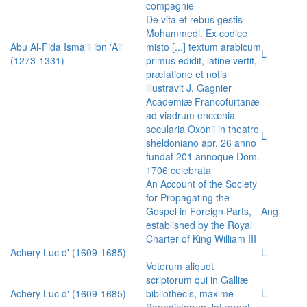
compagnie
De vita et rebus gestis
Mohammedi. Ex codice
Abu Al-Fida Isma'il ibn 'Ali
misto [...] textum arabicum
L
(1273-1331)
primus edidit, latine vertit,
præfatione et notis
illustravit J. Gagnier
Academiæ Francofurtanæ
ad viadrum encœnia
secularia Oxonii in theatro
L
sheldoniano apr. 26 anno
fundat 201 annoque Dom.
1706 celebrata
An Account of the Society
for Propagating the
Gospel in Foreign Parts,
Ang
established by the Royal
Charter of King William III
Achery Luc d' (1609-1685)
L
Veterum aliquot
scriptorum qui in Galliæ
Achery Luc d' (1609-1685)
bibliothecis, maxime
L
Benedictorum, latuerant,