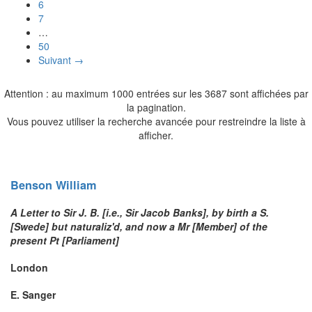
6
7
…
50
Suivant →
Attention : au maximum 1000 entrées sur les 3687 sont affichées par
la pagination.
Vous pouvez utiliser la recherche avancée pour restreindre la liste à
afficher.
Benson
William
A Letter to Sir J. B. [i.e., Sir Jacob Banks], by birth a S.
[Swede] but naturaliz'd, and now a Mr [Member] of the
present Pt [Parliament]
London
E. Sanger