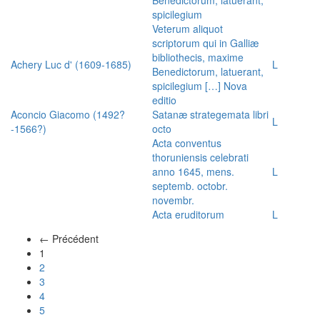
spicilegium
Veterum aliquot
scriptorum qui in Galliæ
bibliothecis, maxime
Achery Luc d' (1609-1685)
L
Benedictorum, latuerant,
spicilegium […] Nova
editio
Aconcio Giacomo (1492?
Satanæ strategemata libri
L
-1566?)
octo
Acta conventus
thoruniensis celebrati
anno 1645, mens.
L
septemb. octobr.
novembr.
Acta eruditorum
L
← Précédent
(actuel)
1
2
3
4
5