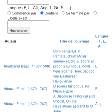
Langue (F, L, All, Ang, I, Gr, S, ...) :
Commence par
Contient
Se termine par
Libellé exact
Rechercher
Langue
Auteur
Titre de l'ouvrage
(F, L,
All, I
Commentarius in
Pentateuchum Mosis [...]
summo studio & labore ac
Abarbanel Isaac (1437-1508)
propriis sumtibus, novis
L
typis edente Henr. Jacobo
van Bashuysen
Hanoviense
Discours historique sur
Abauzit Firmin (1679-1767)
F
l'Apocalypse
A Discourse Historical and
Critical, On the
Abauzit Firmin (1679-1767)
Ang
Revelations ascrib'd to St
John