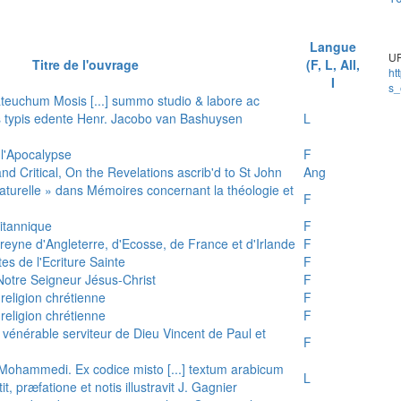
Langue
UR
Titre de l'ouvrage
(F, L, All,
ht
I
s_
teuchum Mosis [...] summo studio & labore ac
is typis edente Henr. Jacobo van Bashuysen
L
 l'Apocalypse
F
and Critical, On the Revelations ascrib'd to St John
Ang
 naturelle » dans Mémoires concernant la théologie et
F
ritannique
F
reyne d'Angleterre, d'Ecosse, de France et d'Irlande
F
es de l'Ecriture Sainte
F
e Notre Seigneur Jésus-Christ
F
 religion chrétienne
F
 religion chrétienne
F
u vénérable serviteur de Dieu Vincent de Paul et
F
s Mohammedi. Ex codice misto [...] textum arabicum
L
tit, præfatione et notis illustravit J. Gagnier