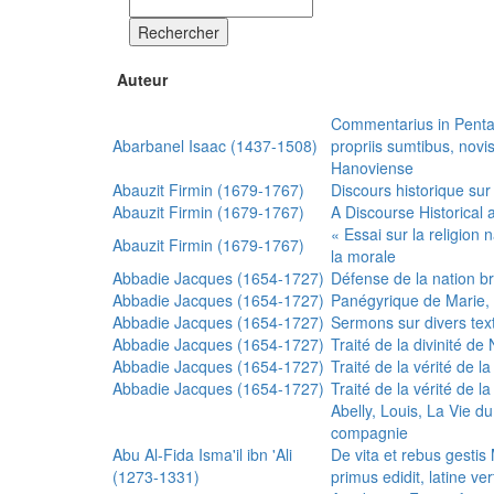
Rechercher
Auteur
Commentarius in Penta
Abarbanel Isaac (1437-1508)
propriis sumtibus, nov
Hanoviense
Abauzit Firmin (1679-1767)
Discours historique sur
Abauzit Firmin (1679-1767)
A Discourse Historical 
« Essai sur la religion
Abauzit Firmin (1679-1767)
la morale
Abbadie Jacques (1654-1727)
Défense de la nation b
Abbadie Jacques (1654-1727)
Panégyrique de Marie, 
Abbadie Jacques (1654-1727)
Sermons sur divers text
Abbadie Jacques (1654-1727)
Traité de la divinité d
Abbadie Jacques (1654-1727)
Traité de la vérité de la
Abbadie Jacques (1654-1727)
Traité de la vérité de la
Abelly, Louis, La Vie d
compagnie
Abu Al-Fida Isma'il ibn 'Ali
De vita et rebus gesti
(1273-1331)
primus edidit, latine ver