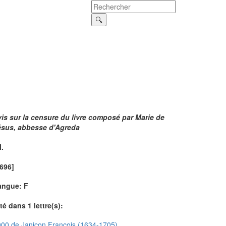
is sur la censure du livre composé par Marie de
ésus, abbesse d'Agreda
l.
696]
angue: F
té dans 1 lettre(s):
00 de Janiçon François (1634-1705)