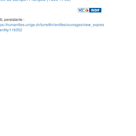
L persistante :
tps://humanities.unige.ch/turrettini/entites/ouvrages/view_expres
entity/116352