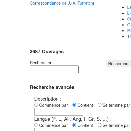
Correspondance de
J.-A. Turrettini
Le
L
C
O
P
T
3687 Ouvrages
Rechercher
Rechercher
Recherche avancée
Description :
Commence par
Contient
Se termine p
Langue (F, L, All, Ang, I, Gr, S, ...) :
Commence par
Contient
Se termine p