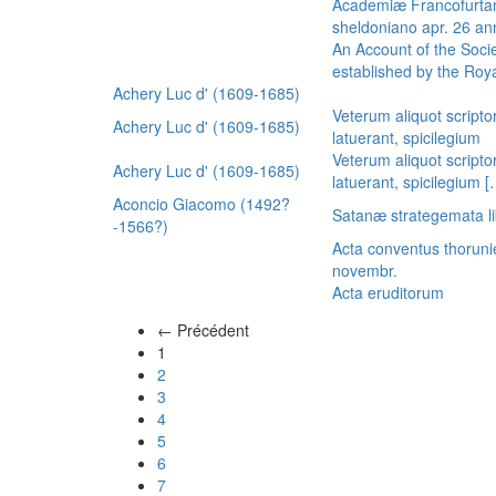
Academiæ Francofurtan
sheldoniano apr. 26 a
An Account of the Socie
established by the Royal
Achery Luc d' (1609-1685)
Veterum aliquot scripto
Achery Luc d' (1609-1685)
latuerant, spicilegium
Veterum aliquot scripto
Achery Luc d' (1609-1685)
latuerant, spicilegium 
Aconcio Giacomo (1492?
Satanæ strategemata li
-1566?)
Acta conventus thoruni
novembr.
Acta eruditorum
← Précédent
(actuel)
1
2
3
4
5
6
7