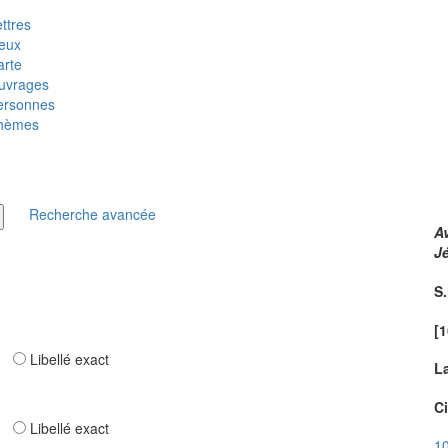
ttres
ieux
arte
uvrages
ersonnes
hèmes
Recherche avancée
Av
J
S.
[1
ar
Libellé exact
L
Ci
ar
Libellé exact
10