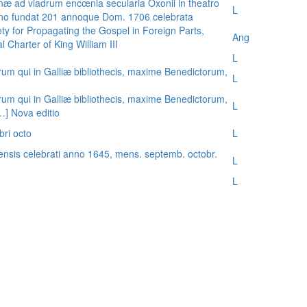
æ ad viadrum encœnia secularia Oxonii in theatro
L
nno fundat 201 annoque Dom. 1706 celebrata
ty for Propagating the Gospel in Foreign Parts,
Ang
 Charter of King William III
L
rum qui in Galliæ bibliothecis, maxime Benedictorum,
L
rum qui in Galliæ bibliothecis, maxime Benedictorum,
L
[…] Nova editio
bri octo
L
ensis celebrati anno 1645, mens. septemb. octobr.
L
L