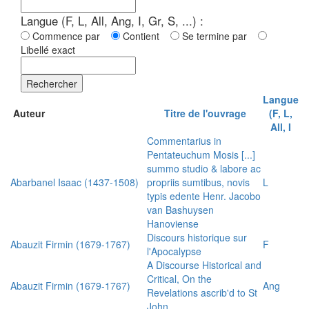
Langue (F, L, All, Ang, I, Gr, S, ...) :
Commence par
Contient
Se termine par
Libellé exact
Rechercher
Langue
Auteur
Titre de l'ouvrage
(F, L,
All, I
Commentarius in
Pentateuchum Mosis [...]
summo studio & labore ac
Abarbanel Isaac (1437-1508)
propriis sumtibus, novis
L
typis edente Henr. Jacobo
van Bashuysen
Hanoviense
Discours historique sur
Abauzit Firmin (1679-1767)
F
l'Apocalypse
A Discourse Historical and
Critical, On the
Abauzit Firmin (1679-1767)
Ang
Revelations ascrib'd to St
John