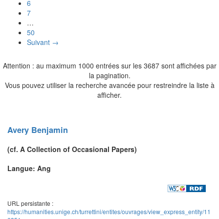
6
7
…
50
Suivant →
Attention : au maximum 1000 entrées sur les 3687 sont affichées par
la pagination.
Vous pouvez utiliser la recherche avancée pour restreindre la liste à
afficher.
Avery
Benjamin
(cf.
A Collection of Occasional Papers
)
Langue: Ang
URL persistante :
https://humanities.unige.ch/turrettini/entites/ouvrages/view_express_entity/11