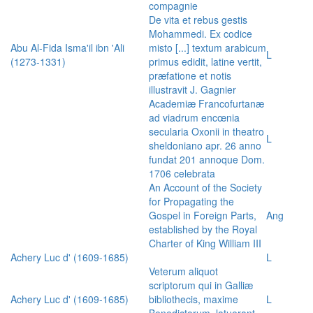
compagnie
De vita et rebus gestis
Mohammedi. Ex codice
Abu Al-Fida Isma'il ibn 'Ali
misto [...] textum arabicum
L
(1273-1331)
primus edidit, latine vertit,
præfatione et notis
illustravit J. Gagnier
Academiæ Francofurtanæ
ad viadrum encœnia
secularia Oxonii in theatro
L
sheldoniano apr. 26 anno
fundat 201 annoque Dom.
1706 celebrata
An Account of the Society
for Propagating the
Gospel in Foreign Parts,
Ang
established by the Royal
Charter of King William III
Achery Luc d' (1609-1685)
L
Veterum aliquot
scriptorum qui in Galliæ
Achery Luc d' (1609-1685)
bibliothecis, maxime
L
Benedictorum, latuerant,