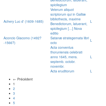
spicilegium
Veterum aliquot
scriptorum qui in Galliæ
bibliothecis, maxime
Achery Luc d' (1609-1685)
L
Benedictorum, latuerant,
spicilegium […] Nova
editio
Aconcio Giacomo (1492?
Satanæ strategemata libri
L
-1566?)
octo
Acta conventus
thoruniensis celebrati
anno 1645, mens.
L
septemb. octobr.
novembr.
Acta eruditorum
L
← Précédent
(actuel)
1
2
3
4
5