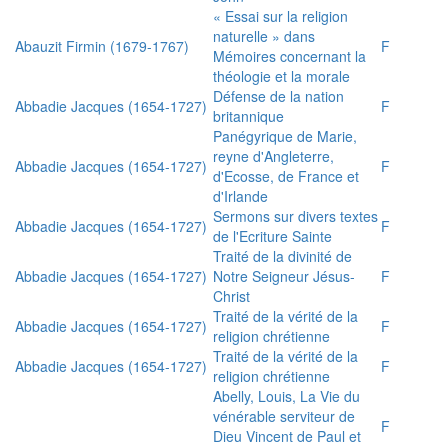
« Essai sur la religion
naturelle » dans
Abauzit Firmin (1679-1767)
F
Mémoires concernant la
théologie et la morale
Défense de la nation
Abbadie Jacques (1654-1727)
F
britannique
Panégyrique de Marie,
reyne d'Angleterre,
Abbadie Jacques (1654-1727)
F
d'Ecosse, de France et
d'Irlande
Sermons sur divers textes
Abbadie Jacques (1654-1727)
F
de l'Ecriture Sainte
Traité de la divinité de
Abbadie Jacques (1654-1727)
Notre Seigneur Jésus-
F
Christ
Traité de la vérité de la
Abbadie Jacques (1654-1727)
F
religion chrétienne
Traité de la vérité de la
Abbadie Jacques (1654-1727)
F
religion chrétienne
Abelly, Louis, La Vie du
vénérable serviteur de
F
Dieu Vincent de Paul et