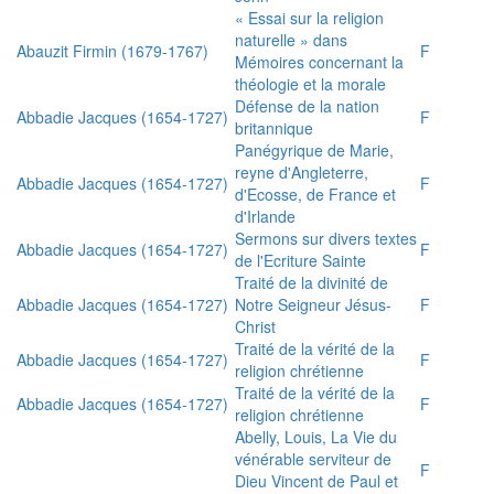
« Essai sur la religion
naturelle » dans
Abauzit Firmin (1679-1767)
F
Mémoires concernant la
théologie et la morale
Défense de la nation
Abbadie Jacques (1654-1727)
F
britannique
Panégyrique de Marie,
reyne d'Angleterre,
Abbadie Jacques (1654-1727)
F
d'Ecosse, de France et
d'Irlande
Sermons sur divers textes
Abbadie Jacques (1654-1727)
F
de l'Ecriture Sainte
Traité de la divinité de
Abbadie Jacques (1654-1727)
Notre Seigneur Jésus-
F
Christ
Traité de la vérité de la
Abbadie Jacques (1654-1727)
F
religion chrétienne
Traité de la vérité de la
Abbadie Jacques (1654-1727)
F
religion chrétienne
Abelly, Louis, La Vie du
vénérable serviteur de
F
Dieu Vincent de Paul et