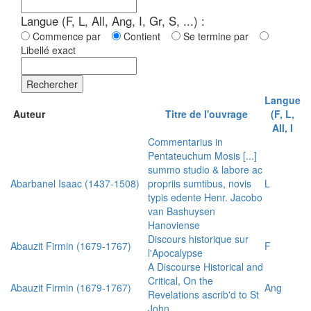
Langue (F, L, All, Ang, I, Gr, S, ...) :
Commence par
Contient
Se termine par
Libellé exact
Rechercher
Langue
Auteur
Titre de l'ouvrage
(F, L,
All, I
Commentarius in
Pentateuchum Mosis [...]
summo studio & labore ac
Abarbanel Isaac (1437-1508)
propriis sumtibus, novis
L
typis edente Henr. Jacobo
van Bashuysen
Hanoviense
Discours historique sur
Abauzit Firmin (1679-1767)
F
l'Apocalypse
A Discourse Historical and
Critical, On the
Abauzit Firmin (1679-1767)
Ang
Revelations ascrib'd to St
John