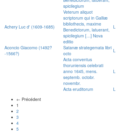
spicilegium
Veterum aliquot
scriptorum qui in Galliæ
bibliothecis, maxime
Achery Luc d' (1609-1685)
L
Benedictorum, latuerant,
spicilegium […] Nova
editio
Aconcio Giacomo (1492?
Satanæ strategemata libri
L
-1566?)
octo
Acta conventus
thoruniensis celebrati
anno 1645, mens.
L
septemb. octobr.
novembr.
Acta eruditorum
L
← Précédent
(actuel)
1
2
3
4
5