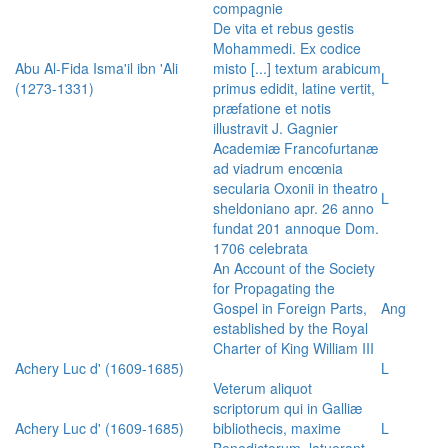
compagnie
De vita et rebus gestis
Mohammedi. Ex codice
Abu Al-Fida Isma'il ibn 'Ali
misto [...] textum arabicum
L
(1273-1331)
primus edidit, latine vertit,
præfatione et notis
illustravit J. Gagnier
Academiæ Francofurtanæ
ad viadrum encœnia
secularia Oxonii in theatro
L
sheldoniano apr. 26 anno
fundat 201 annoque Dom.
1706 celebrata
An Account of the Society
for Propagating the
Gospel in Foreign Parts,
Ang
established by the Royal
Charter of King William III
Achery Luc d' (1609-1685)
L
Veterum aliquot
scriptorum qui in Galliæ
Achery Luc d' (1609-1685)
bibliothecis, maxime
L
Benedictorum, latuerant,