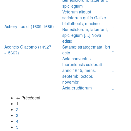
spicilegium
Veterum aliquot
scriptorum qui in Galliæ
bibliothecis, maxime
Achery Luc d' (1609-1685)
L
Benedictorum, latuerant,
spicilegium […] Nova
editio
Aconcio Giacomo (1492?
Satanæ strategemata libri
L
-1566?)
octo
Acta conventus
thoruniensis celebrati
anno 1645, mens.
L
septemb. octobr.
novembr.
Acta eruditorum
L
← Précédent
(actuel)
1
2
3
4
5