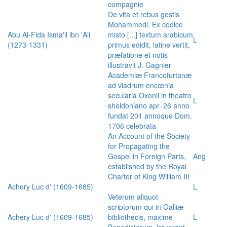
compagnie
De vita et rebus gestis
Mohammedi. Ex codice
Abu Al-Fida Isma'il ibn 'Ali
misto [...] textum arabicum
L
(1273-1331)
primus edidit, latine vertit,
præfatione et notis
illustravit J. Gagnier
Academiæ Francofurtanæ
ad viadrum encœnia
secularia Oxonii in theatro
L
sheldoniano apr. 26 anno
fundat 201 annoque Dom.
1706 celebrata
An Account of the Society
for Propagating the
Gospel in Foreign Parts,
Ang
established by the Royal
Charter of King William III
Achery Luc d' (1609-1685)
L
Veterum aliquot
scriptorum qui in Galliæ
Achery Luc d' (1609-1685)
bibliothecis, maxime
L
Benedictorum, latuerant,