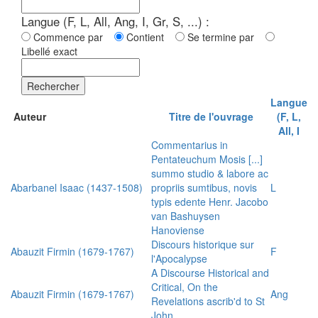
Langue (F, L, All, Ang, I, Gr, S, ...) :
Commence par
Contient
Se termine par
Libellé exact
Rechercher
Langue
Auteur
Titre de l'ouvrage
(F, L,
All, I
Commentarius in
Pentateuchum Mosis [...]
summo studio & labore ac
Abarbanel Isaac (1437-1508)
propriis sumtibus, novis
L
typis edente Henr. Jacobo
van Bashuysen
Hanoviense
Discours historique sur
Abauzit Firmin (1679-1767)
F
l'Apocalypse
A Discourse Historical and
Critical, On the
Abauzit Firmin (1679-1767)
Ang
Revelations ascrib'd to St
John