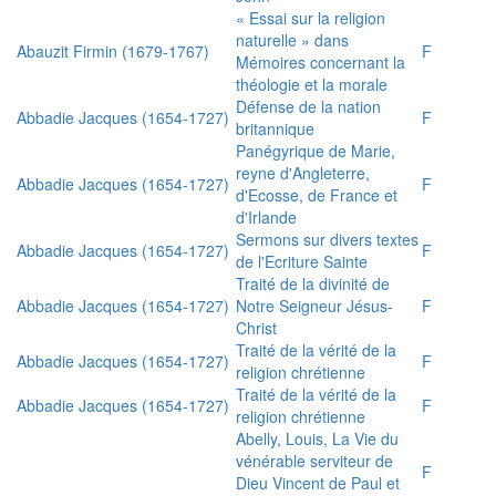
« Essai sur la religion
naturelle » dans
Abauzit Firmin (1679-1767)
F
Mémoires concernant la
théologie et la morale
Défense de la nation
Abbadie Jacques (1654-1727)
F
britannique
Panégyrique de Marie,
reyne d'Angleterre,
Abbadie Jacques (1654-1727)
F
d'Ecosse, de France et
d'Irlande
Sermons sur divers textes
Abbadie Jacques (1654-1727)
F
de l'Ecriture Sainte
Traité de la divinité de
Abbadie Jacques (1654-1727)
Notre Seigneur Jésus-
F
Christ
Traité de la vérité de la
Abbadie Jacques (1654-1727)
F
religion chrétienne
Traité de la vérité de la
Abbadie Jacques (1654-1727)
F
religion chrétienne
Abelly, Louis, La Vie du
vénérable serviteur de
F
Dieu Vincent de Paul et