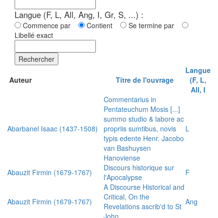
Langue (F, L, All, Ang, I, Gr, S, ...) :
Commence par
Contient
Se termine par
Libellé exact
Rechercher
Langue
Auteur
Titre de l'ouvrage
(F, L,
All, I
Commentarius in
Pentateuchum Mosis [...]
summo studio & labore ac
Abarbanel Isaac (1437-1508)
propriis sumtibus, novis
L
typis edente Henr. Jacobo
van Bashuysen
Hanoviense
Discours historique sur
Abauzit Firmin (1679-1767)
F
l'Apocalypse
A Discourse Historical and
Critical, On the
Abauzit Firmin (1679-1767)
Ang
Revelations ascrib'd to St
John