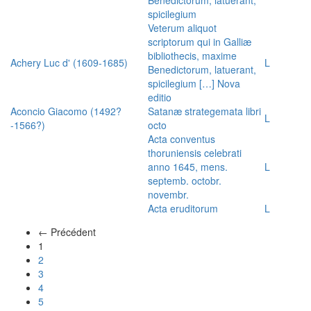
spicilegium
Veterum aliquot
scriptorum qui in Galliæ
bibliothecis, maxime
Achery Luc d' (1609-1685)
L
Benedictorum, latuerant,
spicilegium […] Nova
editio
Aconcio Giacomo (1492?
Satanæ strategemata libri
L
-1566?)
octo
Acta conventus
thoruniensis celebrati
anno 1645, mens.
L
septemb. octobr.
novembr.
Acta eruditorum
L
← Précédent
(actuel)
1
2
3
4
5