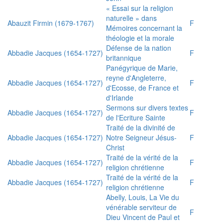
« Essai sur la religion
naturelle » dans
Abauzit Firmin (1679-1767)
F
Mémoires concernant la
théologie et la morale
Défense de la nation
Abbadie Jacques (1654-1727)
F
britannique
Panégyrique de Marie,
reyne d'Angleterre,
Abbadie Jacques (1654-1727)
F
d'Ecosse, de France et
d'Irlande
Sermons sur divers textes
Abbadie Jacques (1654-1727)
F
de l'Ecriture Sainte
Traité de la divinité de
Abbadie Jacques (1654-1727)
Notre Seigneur Jésus-
F
Christ
Traité de la vérité de la
Abbadie Jacques (1654-1727)
F
religion chrétienne
Traité de la vérité de la
Abbadie Jacques (1654-1727)
F
religion chrétienne
Abelly, Louis, La Vie du
vénérable serviteur de
F
Dieu Vincent de Paul et