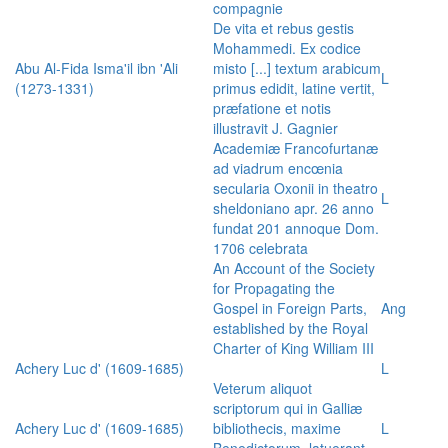
compagnie
De vita et rebus gestis
Mohammedi. Ex codice
Abu Al-Fida Isma'il ibn 'Ali
misto [...] textum arabicum
L
(1273-1331)
primus edidit, latine vertit,
præfatione et notis
illustravit J. Gagnier
Academiæ Francofurtanæ
ad viadrum encœnia
secularia Oxonii in theatro
L
sheldoniano apr. 26 anno
fundat 201 annoque Dom.
1706 celebrata
An Account of the Society
for Propagating the
Gospel in Foreign Parts,
Ang
established by the Royal
Charter of King William III
Achery Luc d' (1609-1685)
L
Veterum aliquot
scriptorum qui in Galliæ
Achery Luc d' (1609-1685)
bibliothecis, maxime
L
Benedictorum, latuerant,