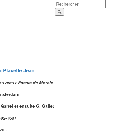
a Placette
Jean
ouveaux Essais de Morale
msterdam
 Garrel et ensuite G. Gallet
692-1697
vol.