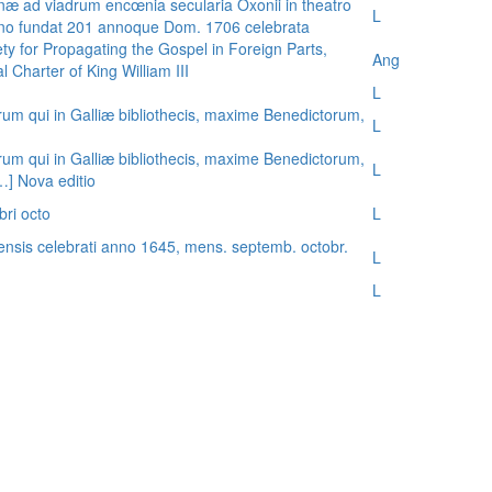
æ ad viadrum encœnia secularia Oxonii in theatro
L
nno fundat 201 annoque Dom. 1706 celebrata
ty for Propagating the Gospel in Foreign Parts,
Ang
 Charter of King William III
L
rum qui in Galliæ bibliothecis, maxime Benedictorum,
L
rum qui in Galliæ bibliothecis, maxime Benedictorum,
L
[…] Nova editio
bri octo
L
ensis celebrati anno 1645, mens. septemb. octobr.
L
L