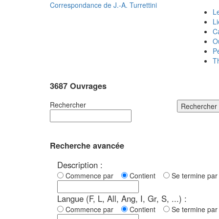
Correspondance de
J.-A. Turrettini
Le
L
C
O
P
T
3687 Ouvrages
Rechercher
Rechercher
Recherche avancée
Description :
Commence par
Contient
Se termine p
Langue (F, L, All, Ang, I, Gr, S, ...) :
Commence par
Contient
Se termine p