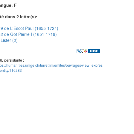
angue: F
té dans 2 lettre(s):
9 de L'Escot Paul (1655-1724)
2 de Got Pierre I (1651-1719)
Lister (2)
L persistante :
tps://humanities.unige.ch/turrettini/entites/ouvrages/view_expres
entity/116283