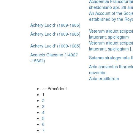
Academiæ Francofurtan
sheldoniano apr. 26 a
An Account of the Socie
established by the Royal
Achery Luc d' (1609-1685)
Veterum aliquot scripto
Achery Luc d' (1609-1685)
latuerant, spicilegium
Veterum aliquot scripto
Achery Luc d' (1609-1685)
latuerant, spicilegium 
Aconcio Giacomo (1492?
Satanæ strategemata li
-1566?)
Acta conventus thoruni
novembr.
Acta eruditorum
← Précédent
(actuel)
1
2
3
4
5
6
7