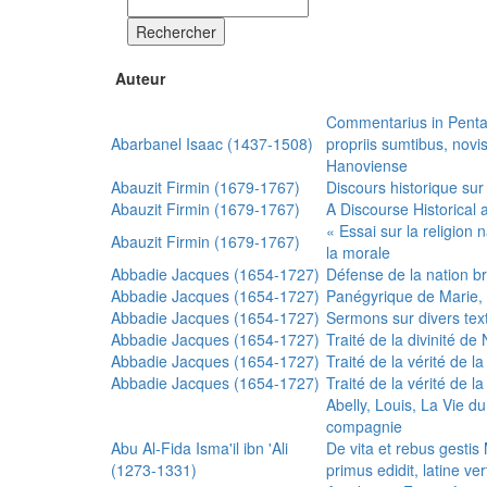
Rechercher
Auteur
Commentarius in Penta
Abarbanel Isaac (1437-1508)
propriis sumtibus, nov
Hanoviense
Abauzit Firmin (1679-1767)
Discours historique sur
Abauzit Firmin (1679-1767)
A Discourse Historical 
« Essai sur la religion
Abauzit Firmin (1679-1767)
la morale
Abbadie Jacques (1654-1727)
Défense de la nation b
Abbadie Jacques (1654-1727)
Panégyrique de Marie, 
Abbadie Jacques (1654-1727)
Sermons sur divers text
Abbadie Jacques (1654-1727)
Traité de la divinité d
Abbadie Jacques (1654-1727)
Traité de la vérité de la
Abbadie Jacques (1654-1727)
Traité de la vérité de la
Abelly, Louis, La Vie d
compagnie
Abu Al-Fida Isma'il ibn 'Ali
De vita et rebus gesti
(1273-1331)
primus edidit, latine ver