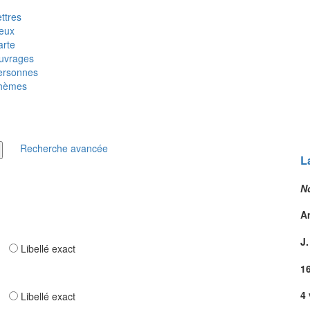
ttres
ieux
arte
uvrages
ersonnes
hèmes
Recherche avancée
L
N
A
J.
ar
Libellé exact
1
4 
ar
Libellé exact