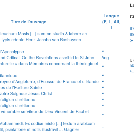
L
Langue
Ci
Titre de l'ouvrage
(F, L, All,
I
87
teuchum Mosis [...] summo studio & labore ac
89
is typis edente Henr. Jacobo van Bashuysen
L
➤ 
 l'Apocalypse
F
and Critical, On the Revelations ascrib'd to St John
Ang
UR
 naturelle » dans Mémoires concernant la théologie et
ht
F
s_
ritannique
F
reyne d'Angleterre, d'Ecosse, de France et d'Irlande
F
es de l'Ecriture Sainte
F
e Notre Seigneur Jésus-Christ
F
 religion chrétienne
F
 religion chrétienne
F
u vénérable serviteur de Dieu Vincent de Paul et
F
s Mohammedi. Ex codice misto [...] textum arabicum
L
tit, præfatione et notis illustravit J. Gagnier