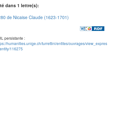
té dans 1 lettre(s):
80 de Nicaise Claude (1623-1701)
L persistante :
tps://humanities.unige.ch/turrettini/entites/ouvrages/view_expres
entity/116275