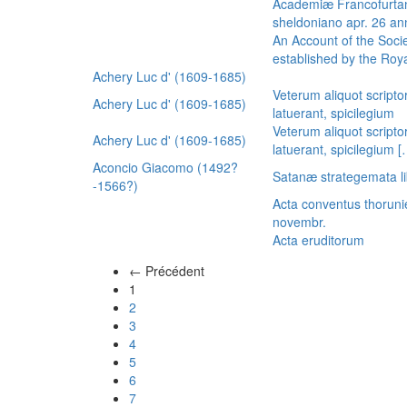
Academiæ Francofurtan
sheldoniano apr. 26 a
An Account of the Socie
established by the Royal
Achery Luc d' (1609-1685)
Veterum aliquot scripto
Achery Luc d' (1609-1685)
latuerant, spicilegium
Veterum aliquot scripto
Achery Luc d' (1609-1685)
latuerant, spicilegium 
Aconcio Giacomo (1492?
Satanæ strategemata li
-1566?)
Acta conventus thoruni
novembr.
Acta eruditorum
← Précédent
(actuel)
1
2
3
4
5
6
7