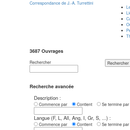
Correspondance de
J.-A. Turrettini
Le
L
C
O
P
T
3687 Ouvrages
Rechercher
Rechercher
Recherche avancée
Description :
Commence par
Contient
Se termine p
Langue (F, L, All, Ang, I, Gr, S, ...) :
Commence par
Contient
Se termine p