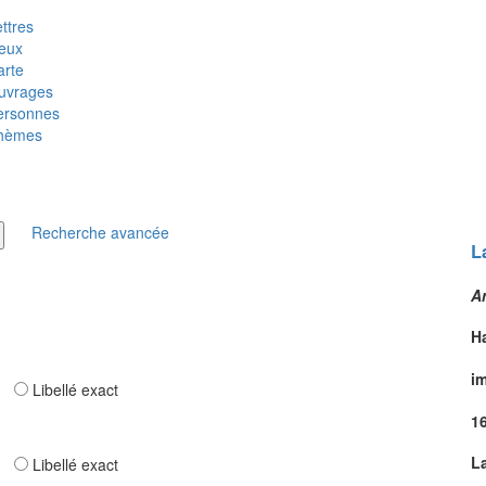
ttres
ieux
arte
uvrages
ersonnes
hèmes
Recherche avancée
L
Ar
H
im
ar
Libellé exact
1
L
ar
Libellé exact