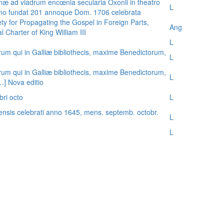
æ ad viadrum encœnia secularia Oxonii in theatro
L
nno fundat 201 annoque Dom. 1706 celebrata
ty for Propagating the Gospel in Foreign Parts,
Ang
 Charter of King William III
L
rum qui in Galliæ bibliothecis, maxime Benedictorum,
L
rum qui in Galliæ bibliothecis, maxime Benedictorum,
L
[…] Nova editio
bri octo
L
ensis celebrati anno 1645, mens. septemb. octobr.
L
L