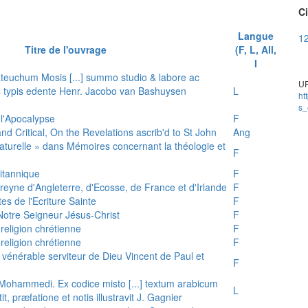
Ci
Langue
12
Titre de l'ouvrage
(F, L, All,
I
teuchum Mosis [...] summo studio & labore ac
UR
is typis edente Henr. Jacobo van Bashuysen
L
ht
s_
 l'Apocalypse
F
and Critical, On the Revelations ascrib'd to St John
Ang
 naturelle » dans Mémoires concernant la théologie et
F
ritannique
F
reyne d'Angleterre, d'Ecosse, de France et d'Irlande
F
es de l'Ecriture Sainte
F
e Notre Seigneur Jésus-Christ
F
 religion chrétienne
F
 religion chrétienne
F
u vénérable serviteur de Dieu Vincent de Paul et
F
s Mohammedi. Ex codice misto [...] textum arabicum
L
tit, præfatione et notis illustravit J. Gagnier