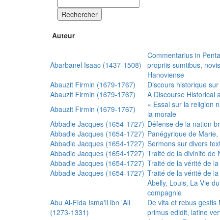
Rechercher
Auteur
Commentarius in Penta
Abarbanel Isaac (1437-1508)
propriis sumtibus, nov
Hanoviense
Abauzit Firmin (1679-1767)
Discours historique sur
Abauzit Firmin (1679-1767)
A Discourse Historical 
« Essai sur la religion
Abauzit Firmin (1679-1767)
la morale
Abbadie Jacques (1654-1727)
Défense de la nation b
Abbadie Jacques (1654-1727)
Panégyrique de Marie, 
Abbadie Jacques (1654-1727)
Sermons sur divers text
Abbadie Jacques (1654-1727)
Traité de la divinité d
Abbadie Jacques (1654-1727)
Traité de la vérité de la
Abbadie Jacques (1654-1727)
Traité de la vérité de la
Abelly, Louis, La Vie d
compagnie
Abu Al-Fida Isma'il ibn 'Ali
De vita et rebus gesti
(1273-1331)
primus edidit, latine ver