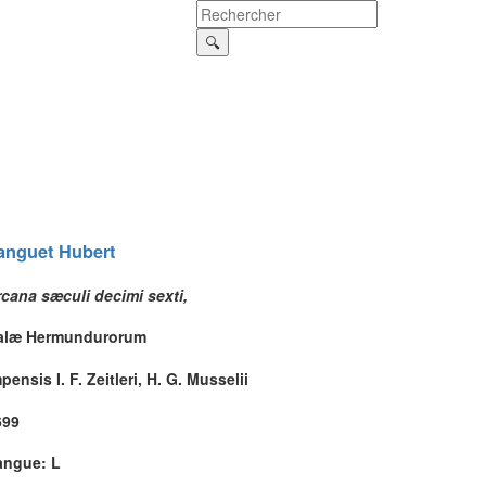
anguet
Hubert
cana sæculi decimi sexti,
alæ Hermundurorum
pensis I. F. Zeitleri, H. G. Musselii
699
angue: L