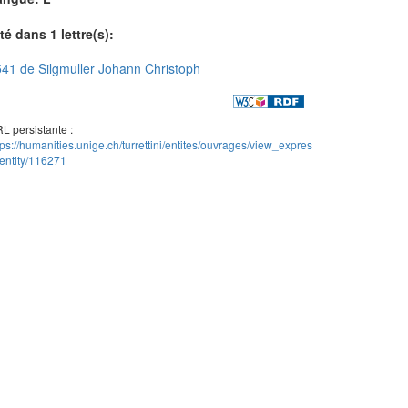
té dans 1 lettre(s):
41 de Silgmuller Johann Christoph
L persistante :
tps://humanities.unige.ch/turrettini/entites/ouvrages/view_expres
entity/116271