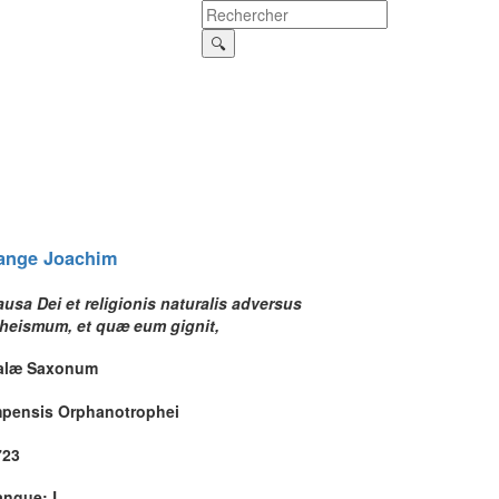
ange
Joachim
usa Dei et religionis naturalis adversus
theismum, et quæ eum gignit,
alæ Saxonum
mpensis Orphanotrophei
723
angue: L