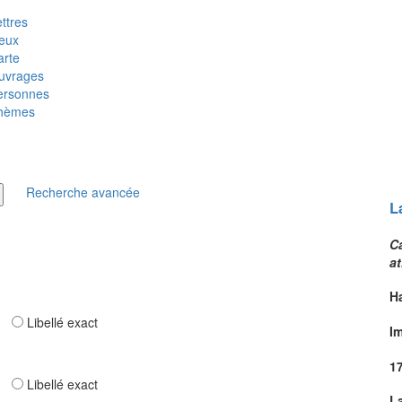
ttres
ieux
arte
uvrages
ersonnes
hèmes
Recherche avancée
L
Ca
a
H
ar
Libellé exact
I
1
ar
Libellé exact
L