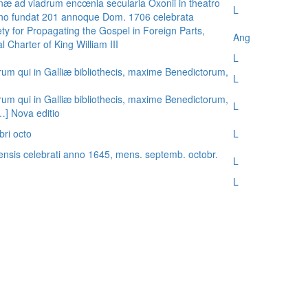
æ ad viadrum encœnia secularia Oxonii in theatro
L
nno fundat 201 annoque Dom. 1706 celebrata
ty for Propagating the Gospel in Foreign Parts,
Ang
 Charter of King William III
L
rum qui in Galliæ bibliothecis, maxime Benedictorum,
L
rum qui in Galliæ bibliothecis, maxime Benedictorum,
L
[…] Nova editio
bri octo
L
ensis celebrati anno 1645, mens. septemb. octobr.
L
L