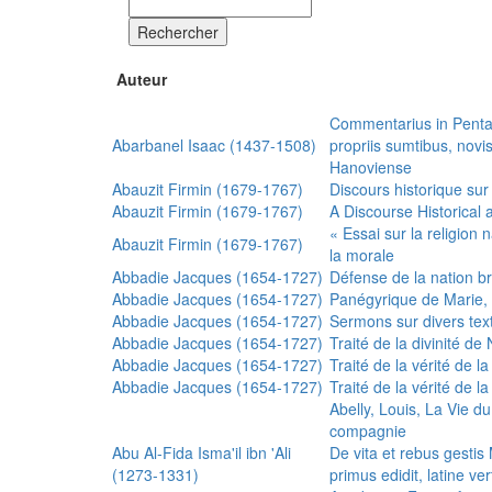
Rechercher
Auteur
Commentarius in Penta
Abarbanel Isaac (1437-1508)
propriis sumtibus, nov
Hanoviense
Abauzit Firmin (1679-1767)
Discours historique sur
Abauzit Firmin (1679-1767)
A Discourse Historical 
« Essai sur la religion
Abauzit Firmin (1679-1767)
la morale
Abbadie Jacques (1654-1727)
Défense de la nation b
Abbadie Jacques (1654-1727)
Panégyrique de Marie, 
Abbadie Jacques (1654-1727)
Sermons sur divers text
Abbadie Jacques (1654-1727)
Traité de la divinité d
Abbadie Jacques (1654-1727)
Traité de la vérité de la
Abbadie Jacques (1654-1727)
Traité de la vérité de la
Abelly, Louis, La Vie d
compagnie
Abu Al-Fida Isma'il ibn 'Ali
De vita et rebus gesti
(1273-1331)
primus edidit, latine ver