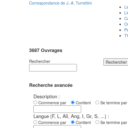
Correspondance de
J.-A. Turrettini
Le
L
C
O
P
T
3687 Ouvrages
Rechercher
Rechercher
Recherche avancée
Description :
Commence par
Contient
Se termine p
Langue (F, L, All, Ang, I, Gr, S, ...) :
Commence par
Contient
Se termine p