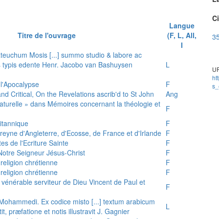
Ci
Langue
Titre de l'ouvrage
(F, L, All,
35
I
teuchum Mosis [...] summo studio & labore ac
is typis edente Henr. Jacobo van Bashuysen
L
UR
ht
 l'Apocalypse
F
s_
and Critical, On the Revelations ascrib'd to St John
Ang
 naturelle » dans Mémoires concernant la théologie et
F
ritannique
F
reyne d'Angleterre, d'Ecosse, de France et d'Irlande
F
es de l'Ecriture Sainte
F
e Notre Seigneur Jésus-Christ
F
 religion chrétienne
F
 religion chrétienne
F
u vénérable serviteur de Dieu Vincent de Paul et
F
s Mohammedi. Ex codice misto [...] textum arabicum
L
tit, præfatione et notis illustravit J. Gagnier