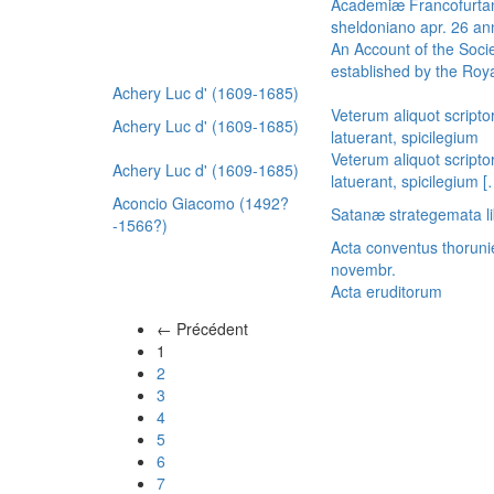
Academiæ Francofurtan
sheldoniano apr. 26 a
An Account of the Socie
established by the Royal
Achery Luc d' (1609-1685)
Veterum aliquot scripto
Achery Luc d' (1609-1685)
latuerant, spicilegium
Veterum aliquot scripto
Achery Luc d' (1609-1685)
latuerant, spicilegium 
Aconcio Giacomo (1492?
Satanæ strategemata li
-1566?)
Acta conventus thoruni
novembr.
Acta eruditorum
← Précédent
(actuel)
1
2
3
4
5
6
7