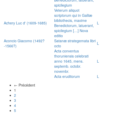
spicilegium
Veterum aliquot
scriptorum qui in Galliæ
bibliothecis, maxime
Achery Luc d' (1609-1685)
L
Benedictorum, latuerant,
spicilegium […] Nova
editio
Aconcio Giacomo (1492?
Satanæ strategemata libri
L
-1566?)
octo
Acta conventus
thoruniensis celebrati
anno 1645, mens.
L
septemb. octobr.
novembr.
Acta eruditorum
L
← Précédent
(actuel)
1
2
3
4
5