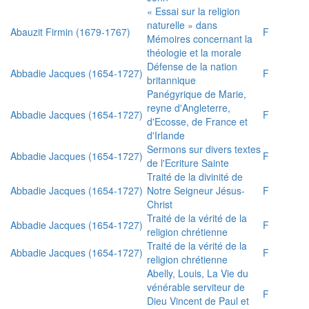
« Essai sur la religion
naturelle » dans
Abauzit Firmin (1679-1767)
F
Mémoires concernant la
théologie et la morale
Défense de la nation
Abbadie Jacques (1654-1727)
F
britannique
Panégyrique de Marie,
reyne d'Angleterre,
Abbadie Jacques (1654-1727)
F
d'Ecosse, de France et
d'Irlande
Sermons sur divers textes
Abbadie Jacques (1654-1727)
F
de l'Ecriture Sainte
Traité de la divinité de
Abbadie Jacques (1654-1727)
Notre Seigneur Jésus-
F
Christ
Traité de la vérité de la
Abbadie Jacques (1654-1727)
F
religion chrétienne
Traité de la vérité de la
Abbadie Jacques (1654-1727)
F
religion chrétienne
Abelly, Louis, La Vie du
vénérable serviteur de
F
Dieu Vincent de Paul et