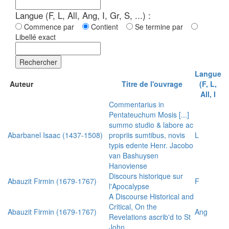
Langue (F, L, All, Ang, I, Gr, S, ...) :
Commence par
Contient
Se termine par
Libellé exact
Rechercher
Langue
Auteur
Titre de l'ouvrage
(F, L,
All, I
Commentarius in
Pentateuchum Mosis [...]
summo studio & labore ac
Abarbanel Isaac (1437-1508)
propriis sumtibus, novis
L
typis edente Henr. Jacobo
van Bashuysen
Hanoviense
Discours historique sur
Abauzit Firmin (1679-1767)
F
l'Apocalypse
A Discourse Historical and
Critical, On the
Abauzit Firmin (1679-1767)
Ang
Revelations ascrib'd to St
John