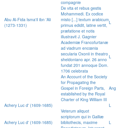
compagnie
De vita et rebus gestis
Mohammedi. Ex codice
Abu Al-Fida Isma'il ibn 'Ali
misto [...] textum arabicum
L
(1273-1331)
primus edidit, latine vertit,
præfatione et notis
illustravit J. Gagnier
Academiæ Francofurtanæ
ad viadrum encœnia
secularia Oxonii in theatro
L
sheldoniano apr. 26 anno
fundat 201 annoque Dom.
1706 celebrata
An Account of the Society
for Propagating the
Gospel in Foreign Parts,
Ang
established by the Royal
Charter of King William III
Achery Luc d' (1609-1685)
L
Veterum aliquot
scriptorum qui in Galliæ
Achery Luc d' (1609-1685)
bibliothecis, maxime
L
Benedictorum, latuerant,