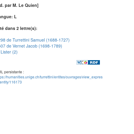
d. par M. Le Quien]
angue: L
té dans 2 lettre(s):
98 de Turrettini Samuel (1688-1727)
07 de Vernet Jacob (1698-1789)
Lister (2)
L persistante :
tps://humanities.unige.ch/turrettini/entites/ouvrages/view_expres
entity/116173