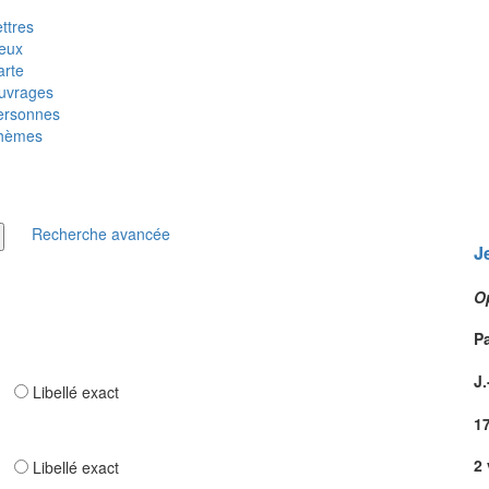
ttres
ieux
arte
uvrages
ersonnes
hèmes
Recherche avancée
J
O
Pa
J.
ar
Libellé exact
1
2 
ar
Libellé exact