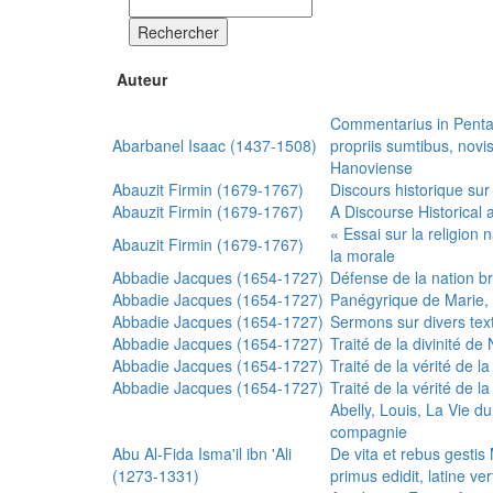
Rechercher
Auteur
Commentarius in Penta
Abarbanel Isaac (1437-1508)
propriis sumtibus, nov
Hanoviense
Abauzit Firmin (1679-1767)
Discours historique sur
Abauzit Firmin (1679-1767)
A Discourse Historical 
« Essai sur la religion
Abauzit Firmin (1679-1767)
la morale
Abbadie Jacques (1654-1727)
Défense de la nation b
Abbadie Jacques (1654-1727)
Panégyrique de Marie, 
Abbadie Jacques (1654-1727)
Sermons sur divers text
Abbadie Jacques (1654-1727)
Traité de la divinité d
Abbadie Jacques (1654-1727)
Traité de la vérité de la
Abbadie Jacques (1654-1727)
Traité de la vérité de la
Abelly, Louis, La Vie d
compagnie
Abu Al-Fida Isma'il ibn 'Ali
De vita et rebus gesti
(1273-1331)
primus edidit, latine ver