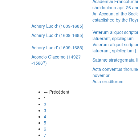
Academiæ Francofurtan
sheldoniano apr. 26 a
An Account of the Socie
established by the Royal
Achery Luc d' (1609-1685)
Veterum aliquot scripto
Achery Luc d' (1609-1685)
latuerant, spicilegium
Veterum aliquot scripto
Achery Luc d' (1609-1685)
latuerant, spicilegium 
Aconcio Giacomo (1492?
Satanæ strategemata li
-1566?)
Acta conventus thoruni
novembr.
Acta eruditorum
← Précédent
(actuel)
1
2
3
4
5
6
7