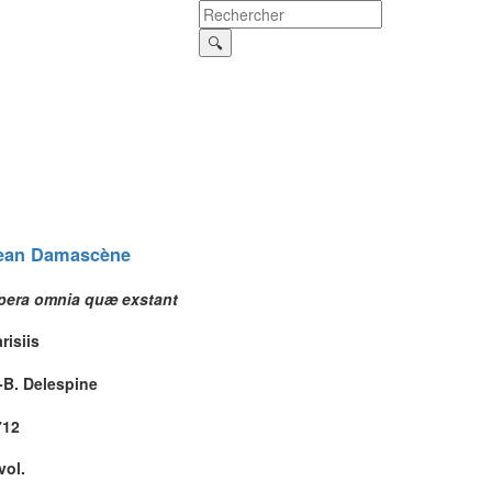
ean
Damascène
pera omnia quæ exstant
risiis
-B. Delespine
712
vol.