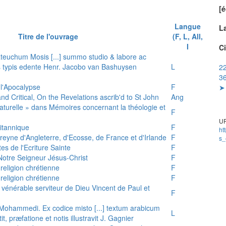
[é
Langue
L
Titre de l'ouvrage
(F, L, All,
I
Ci
teuchum Mosis [...] summo studio & labore ac
is typis edente Henr. Jacobo van Bashuysen
L
22
36
 l'Apocalypse
F
➤ 
and Critical, On the Revelations ascrib'd to St John
Ang
 naturelle » dans Mémoires concernant la théologie et
F
UR
ritannique
F
ht
reyne d'Angleterre, d'Ecosse, de France et d'Irlande
F
s_
es de l'Ecriture Sainte
F
e Notre Seigneur Jésus-Christ
F
 religion chrétienne
F
 religion chrétienne
F
u vénérable serviteur de Dieu Vincent de Paul et
F
s Mohammedi. Ex codice misto [...] textum arabicum
L
tit, præfatione et notis illustravit J. Gagnier