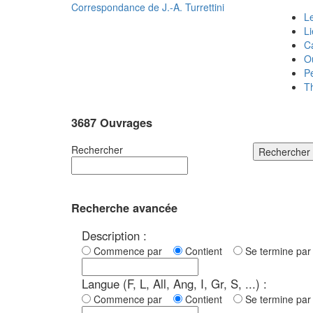
Correspondance de
J.-A. Turrettini
Le
L
C
O
P
T
3687 Ouvrages
Rechercher
Rechercher
Recherche avancée
Description :
Commence par
Contient
Se termine p
Langue (F, L, All, Ang, I, Gr, S, ...) :
Commence par
Contient
Se termine p