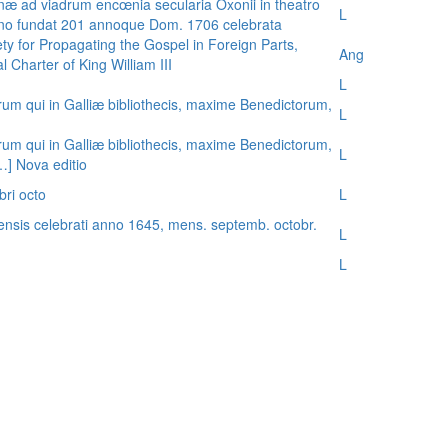
æ ad viadrum encœnia secularia Oxonii in theatro
L
nno fundat 201 annoque Dom. 1706 celebrata
ty for Propagating the Gospel in Foreign Parts,
Ang
 Charter of King William III
L
rum qui in Galliæ bibliothecis, maxime Benedictorum,
L
rum qui in Galliæ bibliothecis, maxime Benedictorum,
L
[…] Nova editio
bri octo
L
ensis celebrati anno 1645, mens. septemb. octobr.
L
L