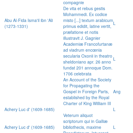
compagnie
De vita et rebus gestis
Mohammedi. Ex codice
Abu Al-Fida Isma'il ibn 'Ali
misto [...] textum arabicum
L
(1273-1331)
primus edidit, latine vertit,
præfatione et notis
illustravit J. Gagnier
Academiæ Francofurtanæ
ad viadrum encœnia
secularia Oxonii in theatro
L
sheldoniano apr. 26 anno
fundat 201 annoque Dom.
1706 celebrata
An Account of the Society
for Propagating the
Gospel in Foreign Parts,
Ang
established by the Royal
Charter of King William III
Achery Luc d' (1609-1685)
L
Veterum aliquot
scriptorum qui in Galliæ
Achery Luc d' (1609-1685)
bibliothecis, maxime
L
Benedictorum, latuerant,