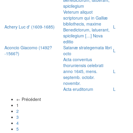
spicilegium
Veterum aliquot
scriptorum qui in Galliæ
bibliothecis, maxime
Achery Luc d' (1609-1685)
L
Benedictorum, latuerant,
spicilegium […] Nova
editio
Aconcio Giacomo (1492?
Satanæ strategemata libri
L
-1566?)
octo
Acta conventus
thoruniensis celebrati
anno 1645, mens.
L
septemb. octobr.
novembr.
Acta eruditorum
L
← Précédent
(actuel)
1
2
3
4
5