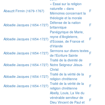
« Essai sur la religion
naturelle » dans
Abauzit Firmin (1679-1767)
F
Mémoires concernant la
théologie et la morale
Défense de la nation
Abbadie Jacques (1654-1727)
F
britannique
Panégyrique de Marie,
reyne d'Angleterre,
Abbadie Jacques (1654-1727)
F
d'Ecosse, de France et
d'Irlande
Sermons sur divers textes
Abbadie Jacques (1654-1727)
F
de l'Ecriture Sainte
Traité de la divinité de
Abbadie Jacques (1654-1727)
Notre Seigneur Jésus-
F
Christ
Traité de la vérité de la
Abbadie Jacques (1654-1727)
F
religion chrétienne
Traité de la vérité de la
Abbadie Jacques (1654-1727)
F
religion chrétienne
Abelly, Louis, La Vie du
vénérable serviteur de
F
Dieu Vincent de Paul et