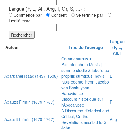
Langue (F, L, All, Ang, I, Gr, S, ...) :
Commence par
Contient
Se termine par
Libellé exact
Rechercher
Langue
Auteur
Titre de l'ouvrage
(F, L,
All, I
Commentarius in
Pentateuchum Mosis [...]
summo studio & labore ac
Abarbanel Isaac (1437-1508)
propriis sumtibus, novis
L
typis edente Henr. Jacobo
van Bashuysen
Hanoviense
Discours historique sur
Abauzit Firmin (1679-1767)
F
l'Apocalypse
A Discourse Historical and
Critical, On the
Abauzit Firmin (1679-1767)
Ang
Revelations ascrib'd to St
John