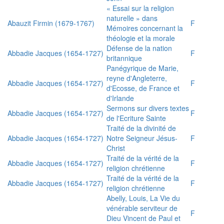
« Essai sur la religion
naturelle » dans
Abauzit Firmin (1679-1767)
F
Mémoires concernant la
théologie et la morale
Défense de la nation
Abbadie Jacques (1654-1727)
F
britannique
Panégyrique de Marie,
reyne d'Angleterre,
Abbadie Jacques (1654-1727)
F
d'Ecosse, de France et
d'Irlande
Sermons sur divers textes
Abbadie Jacques (1654-1727)
F
de l'Ecriture Sainte
Traité de la divinité de
Abbadie Jacques (1654-1727)
Notre Seigneur Jésus-
F
Christ
Traité de la vérité de la
Abbadie Jacques (1654-1727)
F
religion chrétienne
Traité de la vérité de la
Abbadie Jacques (1654-1727)
F
religion chrétienne
Abelly, Louis, La Vie du
vénérable serviteur de
F
Dieu Vincent de Paul et