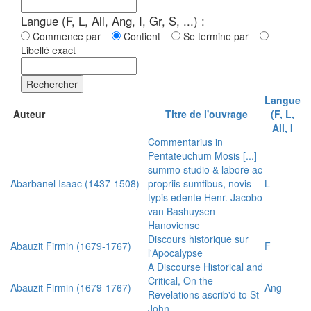
Langue (F, L, All, Ang, I, Gr, S, ...) :
Commence par
Contient
Se termine par
Libellé exact
Rechercher
Langue
Auteur
Titre de l'ouvrage
(F, L,
All, I
Commentarius in
Pentateuchum Mosis [...]
summo studio & labore ac
Abarbanel Isaac (1437-1508)
propriis sumtibus, novis
L
typis edente Henr. Jacobo
van Bashuysen
Hanoviense
Discours historique sur
Abauzit Firmin (1679-1767)
F
l'Apocalypse
A Discourse Historical and
Critical, On the
Abauzit Firmin (1679-1767)
Ang
Revelations ascrib'd to St
John