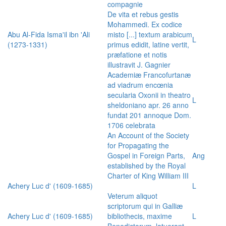
compagnie
De vita et rebus gestis
Mohammedi. Ex codice
Abu Al-Fida Isma'il ibn 'Ali
misto [...] textum arabicum
L
(1273-1331)
primus edidit, latine vertit,
præfatione et notis
illustravit J. Gagnier
Academiæ Francofurtanæ
ad viadrum encœnia
secularia Oxonii in theatro
L
sheldoniano apr. 26 anno
fundat 201 annoque Dom.
1706 celebrata
An Account of the Society
for Propagating the
Gospel in Foreign Parts,
Ang
established by the Royal
Charter of King William III
Achery Luc d' (1609-1685)
L
Veterum aliquot
scriptorum qui in Galliæ
Achery Luc d' (1609-1685)
bibliothecis, maxime
L
Benedictorum, latuerant,