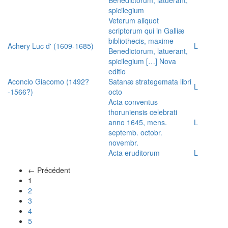
spicilegium
Veterum aliquot
scriptorum qui in Galliæ
bibliothecis, maxime
Achery Luc d' (1609-1685)
L
Benedictorum, latuerant,
spicilegium […] Nova
editio
Aconcio Giacomo (1492?
Satanæ strategemata libri
L
-1566?)
octo
Acta conventus
thoruniensis celebrati
anno 1645, mens.
L
septemb. octobr.
novembr.
Acta eruditorum
L
← Précédent
(actuel)
1
2
3
4
5