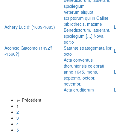
spicilegium
Veterum aliquot
scriptorum qui in Galliæ
bibliothecis, maxime
Achery Luc d' (1609-1685)
L
Benedictorum, latuerant,
spicilegium […] Nova
editio
Aconcio Giacomo (1492?
Satanæ strategemata libri
L
-1566?)
octo
Acta conventus
thoruniensis celebrati
anno 1645, mens.
L
septemb. octobr.
novembr.
Acta eruditorum
L
← Précédent
(actuel)
1
2
3
4
5