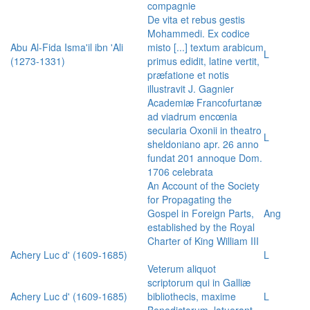
compagnie
De vita et rebus gestis
Mohammedi. Ex codice
Abu Al-Fida Isma'il ibn 'Ali
misto [...] textum arabicum
L
(1273-1331)
primus edidit, latine vertit,
præfatione et notis
illustravit J. Gagnier
Academiæ Francofurtanæ
ad viadrum encœnia
secularia Oxonii in theatro
L
sheldoniano apr. 26 anno
fundat 201 annoque Dom.
1706 celebrata
An Account of the Society
for Propagating the
Gospel in Foreign Parts,
Ang
established by the Royal
Charter of King William III
Achery Luc d' (1609-1685)
L
Veterum aliquot
scriptorum qui in Galliæ
Achery Luc d' (1609-1685)
bibliothecis, maxime
L
Benedictorum, latuerant,