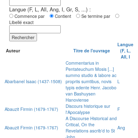
Langue (F, L, All, Ang, I, Gr, S, ...) :
Commence par
Contient
Se termine par
Libellé exact
Rechercher
Langue
Auteur
Titre de l'ouvrage
(F, L,
All, I
Commentarius in
Pentateuchum Mosis [...]
summo studio & labore ac
Abarbanel Isaac (1437-1508)
propriis sumtibus, novis
L
typis edente Henr. Jacobo
van Bashuysen
Hanoviense
Discours historique sur
Abauzit Firmin (1679-1767)
F
l'Apocalypse
A Discourse Historical and
Critical, On the
Abauzit Firmin (1679-1767)
Ang
Revelations ascrib'd to St
John