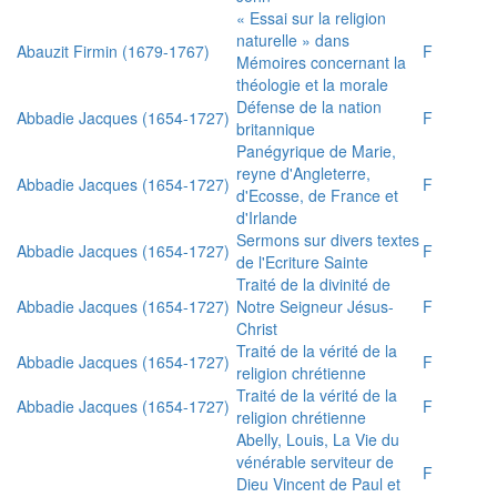
« Essai sur la religion
naturelle » dans
Abauzit Firmin (1679-1767)
F
Mémoires concernant la
théologie et la morale
Défense de la nation
Abbadie Jacques (1654-1727)
F
britannique
Panégyrique de Marie,
reyne d'Angleterre,
Abbadie Jacques (1654-1727)
F
d'Ecosse, de France et
d'Irlande
Sermons sur divers textes
Abbadie Jacques (1654-1727)
F
de l'Ecriture Sainte
Traité de la divinité de
Abbadie Jacques (1654-1727)
Notre Seigneur Jésus-
F
Christ
Traité de la vérité de la
Abbadie Jacques (1654-1727)
F
religion chrétienne
Traité de la vérité de la
Abbadie Jacques (1654-1727)
F
religion chrétienne
Abelly, Louis, La Vie du
vénérable serviteur de
F
Dieu Vincent de Paul et