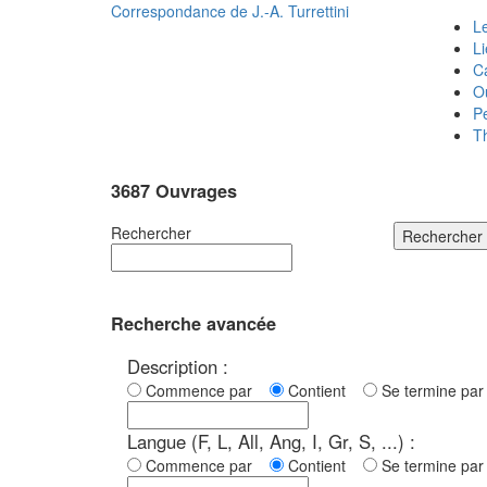
Correspondance de
J.-A. Turrettini
Le
L
C
O
P
T
3687 Ouvrages
Rechercher
Rechercher
Recherche avancée
Description :
Commence par
Contient
Se termine p
Langue (F, L, All, Ang, I, Gr, S, ...) :
Commence par
Contient
Se termine p