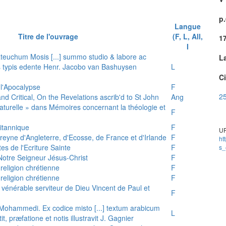
p
Langue
Titre de l'ouvrage
(F, L, All,
17
I
teuchum Mosis [...] summo studio & labore ac
L
is typis edente Henr. Jacobo van Bashuysen
L
Ci
 l'Apocalypse
F
25
and Critical, On the Revelations ascrib'd to St John
Ang
 naturelle » dans Mémoires concernant la théologie et
F
ritannique
F
UR
reyne d'Angleterre, d'Ecosse, de France et d'Irlande
F
ht
es de l'Ecriture Sainte
F
s_
e Notre Seigneur Jésus-Christ
F
 religion chrétienne
F
 religion chrétienne
F
u vénérable serviteur de Dieu Vincent de Paul et
F
s Mohammedi. Ex codice misto [...] textum arabicum
L
tit, præfatione et notis illustravit J. Gagnier