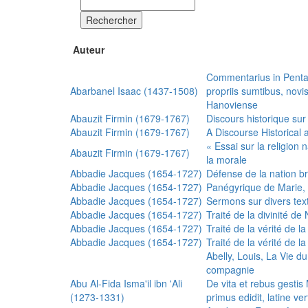
Rechercher
Auteur
Commentarius in Penta
Abarbanel Isaac (1437-1508)
propriis sumtibus, nov
Hanoviense
Abauzit Firmin (1679-1767)
Discours historique sur
Abauzit Firmin (1679-1767)
A Discourse Historical 
« Essai sur la religion
Abauzit Firmin (1679-1767)
la morale
Abbadie Jacques (1654-1727)
Défense de la nation b
Abbadie Jacques (1654-1727)
Panégyrique de Marie, 
Abbadie Jacques (1654-1727)
Sermons sur divers text
Abbadie Jacques (1654-1727)
Traité de la divinité d
Abbadie Jacques (1654-1727)
Traité de la vérité de la
Abbadie Jacques (1654-1727)
Traité de la vérité de la
Abelly, Louis, La Vie d
compagnie
Abu Al-Fida Isma'il ibn 'Ali
De vita et rebus gesti
(1273-1331)
primus edidit, latine ver