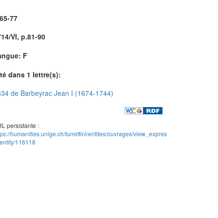
.65-77
14/VI, p.81-90
angue: F
té dans 1 lettre(s):
34 de Barbeyrac Jean I (1674-1744)
L persistante :
tps://humanities.unige.ch/turrettini/entites/ouvrages/view_expres
entity/116118