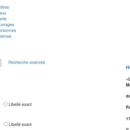
ttres
ieux
arte
uvrages
ersonnes
hèmes
Recherche avancée
H
«
M
d
ar
Libellé exact
Pa
1
ar
Libellé exact
V