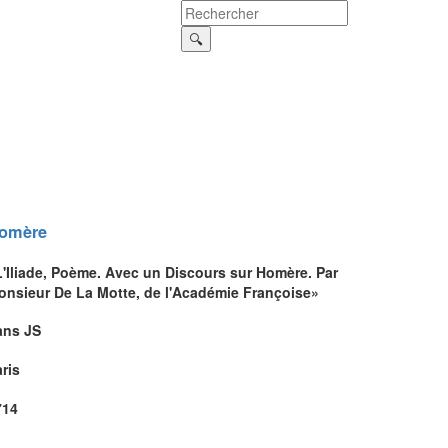
omère
L'Iliade, Poème. Avec un Discours sur Homère. Par
onsieur De La Motte, de l'Académie Françoise»
ans JS
ris
714