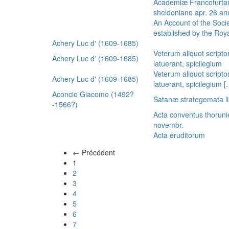
Academiæ Francofurtan
sheldoniano apr. 26 a
An Account of the Socie
established by the Royal
Achery Luc d' (1609-1685)
Veterum aliquot scripto
Achery Luc d' (1609-1685)
latuerant, spicilegium
Veterum aliquot scripto
Achery Luc d' (1609-1685)
latuerant, spicilegium 
Aconcio Giacomo (1492?
Satanæ strategemata li
-1566?)
Acta conventus thoruni
novembr.
Acta eruditorum
← Précédent
(actuel)
1
2
3
4
5
6
7