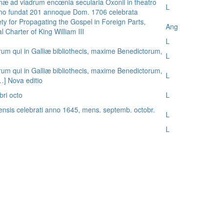
æ ad viadrum encœnia secularia Oxonii in theatro
L
nno fundat 201 annoque Dom. 1706 celebrata
ty for Propagating the Gospel in Foreign Parts,
Ang
 Charter of King William III
L
rum qui in Galliæ bibliothecis, maxime Benedictorum,
L
rum qui in Galliæ bibliothecis, maxime Benedictorum,
L
[…] Nova editio
bri octo
L
ensis celebrati anno 1645, mens. septemb. octobr.
L
L