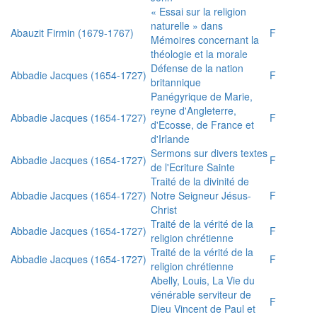
« Essai sur la religion
naturelle » dans
Abauzit Firmin (1679-1767)
F
Mémoires concernant la
théologie et la morale
Défense de la nation
Abbadie Jacques (1654-1727)
F
britannique
Panégyrique de Marie,
reyne d'Angleterre,
Abbadie Jacques (1654-1727)
F
d'Ecosse, de France et
d'Irlande
Sermons sur divers textes
Abbadie Jacques (1654-1727)
F
de l'Ecriture Sainte
Traité de la divinité de
Abbadie Jacques (1654-1727)
Notre Seigneur Jésus-
F
Christ
Traité de la vérité de la
Abbadie Jacques (1654-1727)
F
religion chrétienne
Traité de la vérité de la
Abbadie Jacques (1654-1727)
F
religion chrétienne
Abelly, Louis, La Vie du
vénérable serviteur de
F
Dieu Vincent de Paul et