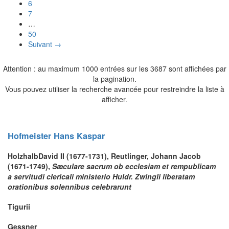
6
7
…
50
Suivant →
Attention : au maximum 1000 entrées sur les 3687 sont affichées par
la pagination.
Vous pouvez utiliser la recherche avancée pour restreindre la liste à
afficher.
Hofmeister
Hans Kaspar
Holzhalb
David II (1677-1731),
Reutlinger
, Johann Jacob
(1671-1749),
Sæculare sacrum ob ecclesiam et rempublicam
a servitudi clericali ministerio Huldr. Zwingli liberatam
orationibus solennibus celebrarunt
Tigurii
Gessner