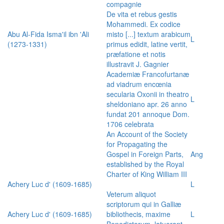
compagnie
De vita et rebus gestis
Mohammedi. Ex codice
Abu Al-Fida Isma'il ibn 'Ali
misto [...] textum arabicum
L
(1273-1331)
primus edidit, latine vertit,
præfatione et notis
illustravit J. Gagnier
Academiæ Francofurtanæ
ad viadrum encœnia
secularia Oxonii in theatro
L
sheldoniano apr. 26 anno
fundat 201 annoque Dom.
1706 celebrata
An Account of the Society
for Propagating the
Gospel in Foreign Parts,
Ang
established by the Royal
Charter of King William III
Achery Luc d' (1609-1685)
L
Veterum aliquot
scriptorum qui in Galliæ
Achery Luc d' (1609-1685)
bibliothecis, maxime
L
Benedictorum, latuerant,