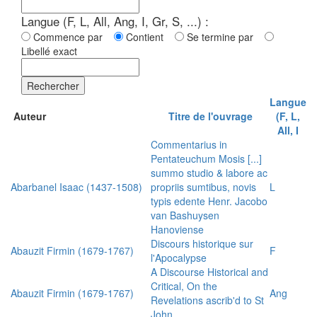
Langue (F, L, All, Ang, I, Gr, S, ...) :
Commence par
Contient
Se termine par
Libellé exact
Rechercher
Langue
Auteur
Titre de l'ouvrage
(F, L,
All, I
Commentarius in
Pentateuchum Mosis [...]
summo studio & labore ac
Abarbanel Isaac (1437-1508)
propriis sumtibus, novis
L
typis edente Henr. Jacobo
van Bashuysen
Hanoviense
Discours historique sur
Abauzit Firmin (1679-1767)
F
l'Apocalypse
A Discourse Historical and
Critical, On the
Abauzit Firmin (1679-1767)
Ang
Revelations ascrib'd to St
John