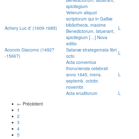
spicilegium
Veterum aliquot
scriptorum qui in Galliæ
bibliothecis, maxime
Achery Luc d' (1609-1685)
L
Benedictorum, latuerant,
spicilegium […] Nova
editio
Aconcio Giacomo (1492?
Satanæ strategemata libri
L
-1566?)
octo
Acta conventus
thoruniensis celebrati
anno 1645, mens.
L
septemb. octobr.
novembr.
Acta eruditorum
L
← Précédent
(actuel)
1
2
3
4
5