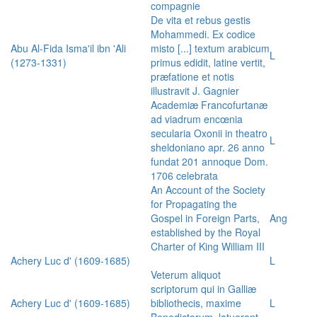
compagnie
De vita et rebus gestis
Mohammedi. Ex codice
Abu Al-Fida Isma'il ibn 'Ali
misto [...] textum arabicum
L
(1273-1331)
primus edidit, latine vertit,
præfatione et notis
illustravit J. Gagnier
Academiæ Francofurtanæ
ad viadrum encœnia
secularia Oxonii in theatro
L
sheldoniano apr. 26 anno
fundat 201 annoque Dom.
1706 celebrata
An Account of the Society
for Propagating the
Gospel in Foreign Parts,
Ang
established by the Royal
Charter of King William III
Achery Luc d' (1609-1685)
L
Veterum aliquot
scriptorum qui in Galliæ
Achery Luc d' (1609-1685)
bibliothecis, maxime
L
Benedictorum, latuerant,