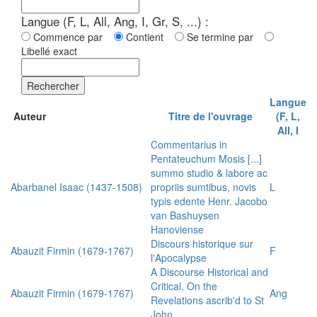
Langue (F, L, All, Ang, I, Gr, S, ...) :
Commence par
Contient
Se termine par
Libellé exact
Rechercher
Langue
Auteur
Titre de l'ouvrage
(F, L,
All, I
Commentarius in
Pentateuchum Mosis [...]
summo studio & labore ac
Abarbanel Isaac (1437-1508)
propriis sumtibus, novis
L
typis edente Henr. Jacobo
van Bashuysen
Hanoviense
Discours historique sur
Abauzit Firmin (1679-1767)
F
l'Apocalypse
A Discourse Historical and
Critical, On the
Abauzit Firmin (1679-1767)
Ang
Revelations ascrib'd to St
John