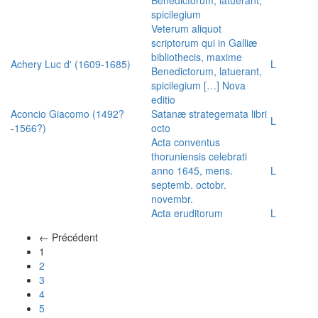
spicilegium
Veterum aliquot
scriptorum qui in Galliæ
bibliothecis, maxime
Achery Luc d' (1609-1685)
L
Benedictorum, latuerant,
spicilegium […] Nova
editio
Aconcio Giacomo (1492?
Satanæ strategemata libri
L
-1566?)
octo
Acta conventus
thoruniensis celebrati
anno 1645, mens.
L
septemb. octobr.
novembr.
Acta eruditorum
L
← Précédent
(actuel)
1
2
3
4
5