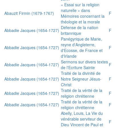
« Essai sur la religion
naturelle » dans
Abauzit Firmin (1679-1767)
F
Mémoires concernant la
théologie et la morale
Défense de la nation
Abbadie Jacques (1654-1727)
F
britannique
Panégyrique de Marie,
reyne d'Angleterre,
Abbadie Jacques (1654-1727)
F
d'Ecosse, de France et
d'Irlande
Sermons sur divers textes
Abbadie Jacques (1654-1727)
F
de l'Ecriture Sainte
Traité de la divinité de
Abbadie Jacques (1654-1727)
Notre Seigneur Jésus-
F
Christ
Traité de la vérité de la
Abbadie Jacques (1654-1727)
F
religion chrétienne
Traité de la vérité de la
Abbadie Jacques (1654-1727)
F
religion chrétienne
Abelly, Louis, La Vie du
vénérable serviteur de
F
Dieu Vincent de Paul et