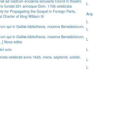
æ ad viadrum encœnia secularia Oxonii in theatro
L
nno fundat 201 annoque Dom. 1706 celebrata
ty for Propagating the Gospel in Foreign Parts,
Ang
 Charter of King William III
L
rum qui in Galliæ bibliothecis, maxime Benedictorum,
L
rum qui in Galliæ bibliothecis, maxime Benedictorum,
L
[…] Nova editio
bri octo
L
ensis celebrati anno 1645, mens. septemb. octobr.
L
L