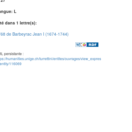
angue: L
té dans 1 lettre(s):
68 de Barbeyrac Jean I (1674-1744)
L persistante :
tps://humanities.unige.ch/turrettini/entites/ouvrages/view_expres
entity/116069