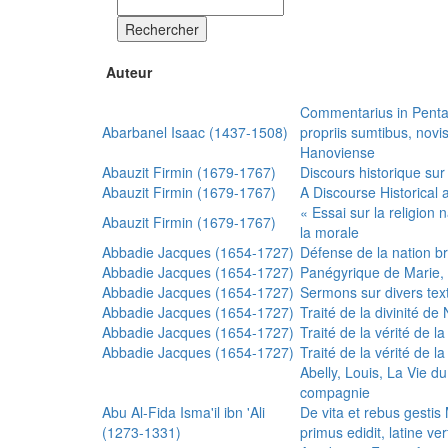
Rechercher
Auteur
Commentarius in Penta
Abarbanel Isaac (1437-1508)
propriis sumtibus, nov
Hanoviense
Abauzit Firmin (1679-1767)
Discours historique sur
Abauzit Firmin (1679-1767)
A Discourse Historical 
« Essai sur la religion
Abauzit Firmin (1679-1767)
la morale
Abbadie Jacques (1654-1727)
Défense de la nation b
Abbadie Jacques (1654-1727)
Panégyrique de Marie, 
Abbadie Jacques (1654-1727)
Sermons sur divers text
Abbadie Jacques (1654-1727)
Traité de la divinité d
Abbadie Jacques (1654-1727)
Traité de la vérité de la
Abbadie Jacques (1654-1727)
Traité de la vérité de la
Abelly, Louis, La Vie d
compagnie
Abu Al-Fida Isma'il ibn 'Ali
De vita et rebus gesti
(1273-1331)
primus edidit, latine ver