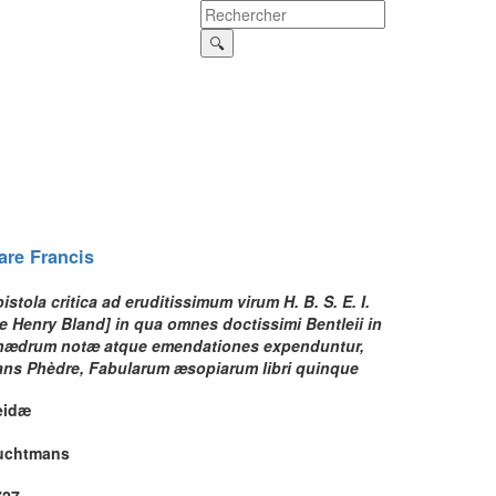
are
Francis
istola critica ad eruditissimum virum H. B. S. E. I.
.e Henry Bland] in qua omnes doctissimi Bentleii in
hædrum notæ atque emendationes expenduntur,
ans
Phèdre
, Fabularum æsopiarum libri quinque
eidæ
uchtmans
727