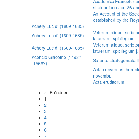
Academiæ Francofurtan
sheldoniano apr. 26 a
An Account of the Socie
established by the Royal
Achery Luc d' (1609-1685)
Veterum aliquot scripto
Achery Luc d' (1609-1685)
latuerant, spicilegium
Veterum aliquot scripto
Achery Luc d' (1609-1685)
latuerant, spicilegium 
Aconcio Giacomo (1492?
Satanæ strategemata li
-1566?)
Acta conventus thoruni
novembr.
Acta eruditorum
← Précédent
(actuel)
1
2
3
4
5
6
7