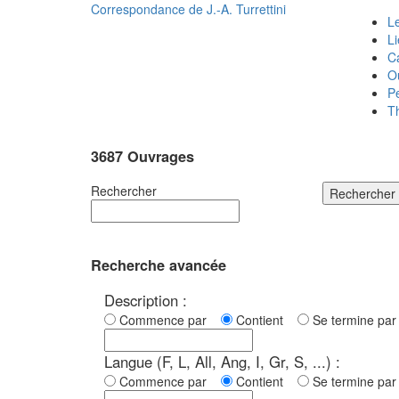
Correspondance de
J.-A. Turrettini
Le
L
C
O
P
T
3687 Ouvrages
Rechercher
Rechercher
Recherche avancée
Description :
Commence par
Contient
Se termine p
Langue (F, L, All, Ang, I, Gr, S, ...) :
Commence par
Contient
Se termine p