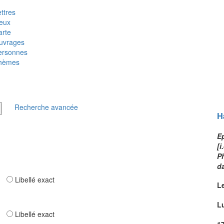
ttres
ieux
arte
uvrages
ersonnes
hèmes
Recherche avancée
H
Ep
[i
P
d
ar
Libellé exact
L
L
ar
Libellé exact
1