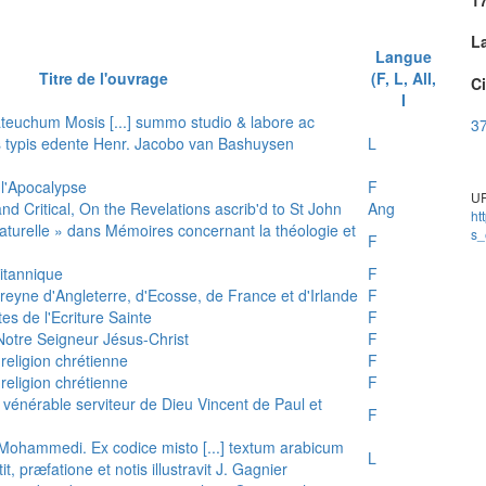
L
Langue
Titre de l'ouvrage
(F, L, All,
Ci
I
teuchum Mosis [...] summo studio & labore ac
37
is typis edente Henr. Jacobo van Bashuysen
L
 l'Apocalypse
F
UR
and Critical, On the Revelations ascrib'd to St John
Ang
ht
 naturelle » dans Mémoires concernant la théologie et
s_
F
ritannique
F
reyne d'Angleterre, d'Ecosse, de France et d'Irlande
F
es de l'Ecriture Sainte
F
e Notre Seigneur Jésus-Christ
F
 religion chrétienne
F
 religion chrétienne
F
u vénérable serviteur de Dieu Vincent de Paul et
F
s Mohammedi. Ex codice misto [...] textum arabicum
L
tit, præfatione et notis illustravit J. Gagnier