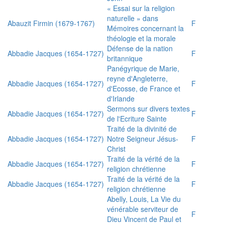
« Essai sur la religion
naturelle » dans
Abauzit Firmin (1679-1767)
F
Mémoires concernant la
théologie et la morale
Défense de la nation
Abbadie Jacques (1654-1727)
F
britannique
Panégyrique de Marie,
reyne d'Angleterre,
Abbadie Jacques (1654-1727)
F
d'Ecosse, de France et
d'Irlande
Sermons sur divers textes
Abbadie Jacques (1654-1727)
F
de l'Ecriture Sainte
Traité de la divinité de
Abbadie Jacques (1654-1727)
Notre Seigneur Jésus-
F
Christ
Traité de la vérité de la
Abbadie Jacques (1654-1727)
F
religion chrétienne
Traité de la vérité de la
Abbadie Jacques (1654-1727)
F
religion chrétienne
Abelly, Louis, La Vie du
vénérable serviteur de
F
Dieu Vincent de Paul et