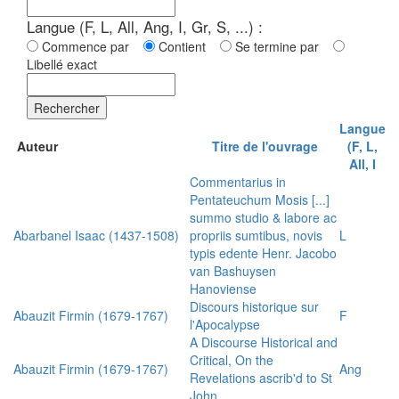
Langue (F, L, All, Ang, I, Gr, S, ...) :
Commence par
Contient
Se termine par
Libellé exact
Rechercher
Langue
Auteur
Titre de l'ouvrage
(F, L,
All, I
Commentarius in
Pentateuchum Mosis [...]
summo studio & labore ac
Abarbanel Isaac (1437-1508)
propriis sumtibus, novis
L
typis edente Henr. Jacobo
van Bashuysen
Hanoviense
Discours historique sur
Abauzit Firmin (1679-1767)
F
l'Apocalypse
A Discourse Historical and
Critical, On the
Abauzit Firmin (1679-1767)
Ang
Revelations ascrib'd to St
John