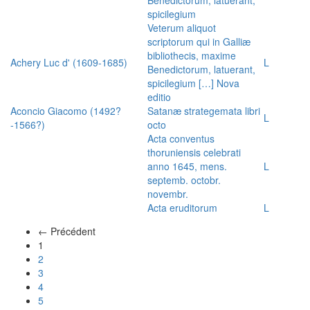
spicilegium
Veterum aliquot
scriptorum qui in Galliæ
bibliothecis, maxime
Achery Luc d' (1609-1685)
L
Benedictorum, latuerant,
spicilegium […] Nova
editio
Aconcio Giacomo (1492?
Satanæ strategemata libri
L
-1566?)
octo
Acta conventus
thoruniensis celebrati
anno 1645, mens.
L
septemb. octobr.
novembr.
Acta eruditorum
L
← Précédent
(actuel)
1
2
3
4
5