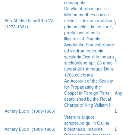
compagnie
De vita et rebus gestis
Mohammedi. Ex codice
Abu Al-Fida Isma'il ibn 'Ali
misto [...] textum arabicum
L
(1273-1331)
primus edidit, latine vertit,
præfatione et notis
illustravit J. Gagnier
Academiæ Francofurtanæ
ad viadrum encœnia
secularia Oxonii in theatro
L
sheldoniano apr. 26 anno
fundat 201 annoque Dom.
1706 celebrata
An Account of the Society
for Propagating the
Gospel in Foreign Parts,
Ang
established by the Royal
Charter of King William III
Achery Luc d' (1609-1685)
L
Veterum aliquot
scriptorum qui in Galliæ
Achery Luc d' (1609-1685)
bibliothecis, maxime
L
Benedictorum, latuerant,